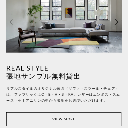
01
02
03
リノベーション相談会
（ご予約優先）
ェア）
お客様の理想の空聞づくりを叶えるために、家具選びだけでな
・スム
く、住まいに関わるトータルプロデュースのお手伝いをしており
ます。 リノベーション、オーダー造作家具、キッチンやバス・ト
イレなどの設備交換、 照明プランなど、住まいに関するお悩みを
解決いたします。お気軽にご相談ください。