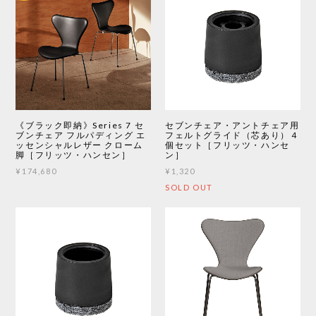
《ブラック即納》Series 7 セ
セブンチェア・アントチェア用
ブンチェア フルパディング エ
フェルトグライド（芯あり）４
ッセンシャルレザー クローム
個セット［フリッツ・ハンセ
脚［フリッツ・ハンセン］
ン］
¥174,680
¥1,320
SOLD OUT