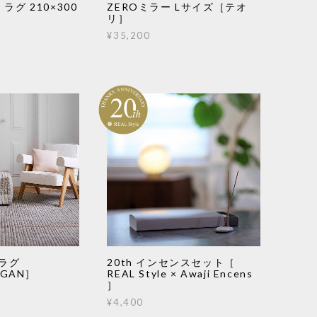
e ラグ 210×300
ZEROミラー Lサイズ［テオ
リ］
¥35,200
 ラグ
20th インセンスセット［
［GAN］
REAL Style × Awaji Encens
］
¥4,400