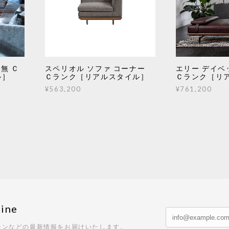
無 Ｃ
スペリオル ソファ コーナー
エリー デイベ
ル］
Ｃランク［リアルスタイル］
Ｃランク［リ
¥563,200
¥761,200
ine
ーンなどの最新情報をお届けいたします。