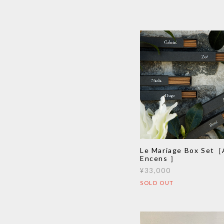
Le Mariage Box Set［
Encens ］
¥33,000
SOLD OUT