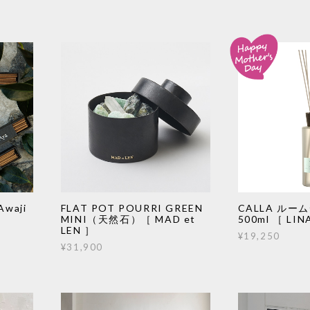
Awaji
FLAT POT POURRI GREEN
CALLA ル
MINI（天然石）［ MAD et
500ml ［ LIN
LEN ］
¥19,250
¥31,900