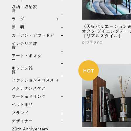
収納・収納家
具
ラ グ
《天板バリエーション
照 明
オクタ ダイニングテー
ガーデン・アウトドア
［リアルスタイル］
¥437,800
インテリア雑
貨
アート・ポスタ
ー
キッチン雑
貨
ファッション＆コスメ
メンテナンスケア
フード＆ドリンク
ペット用品
ブランド
デザイナー
20th Anniversary