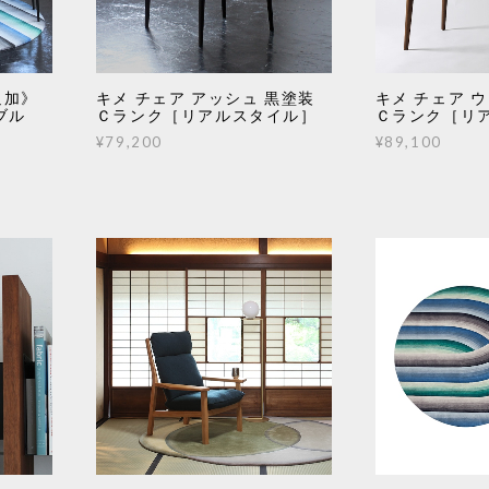
追加》
キメ チェア アッシュ 黒塗装
キメ チェア 
ブル
Ｃランク［リアルスタイル］
Ｃランク［リ
¥79,200
¥89,100