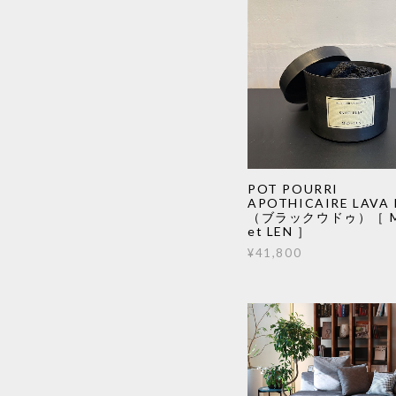
POT POURRI
APOTHICAIRE LAVA
（ブラックウドゥ）［ 
et LEN ］
¥41,800