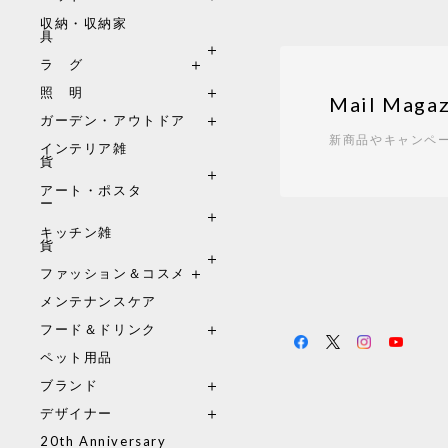
収納・収納家
具
ラ グ
照 明
Mail Magaz
ガーデン・アウトドア
新商品やキャンペ
インテリア雑
貨
アート・ポスタ
ー
キッチン雑
貨
ファッション＆コスメ
メンテナンスケア
フード＆ドリンク
ペット用品
ブランド
デザイナー
20th Anniversary