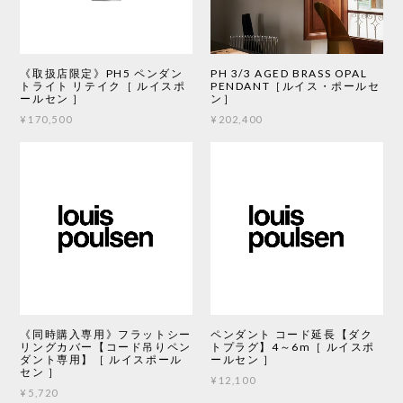
《取扱店限定》PH5 ペンダン
PH 3/3 AGED BRASS OPAL
トライト リテイク［ ルイスポ
PENDANT［ルイス・ポールセ
ールセン ］
ン］
¥170,500
¥202,400
《同時購入専用》フラットシー
ペンダント コード延長【ダク
リングカバー【コード吊りペン
トプラグ】4～6m［ ルイスポ
ダント専用】［ ルイスポール
ールセン ］
セン ］
¥12,100
¥5,720