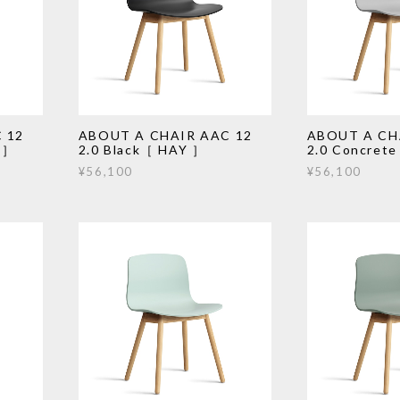
 12
ABOUT A CHAIR AAC 12
ABOUT A CH
 ］
2.0 Black［ HAY ］
2.0 Concret
¥56,100
¥56,100