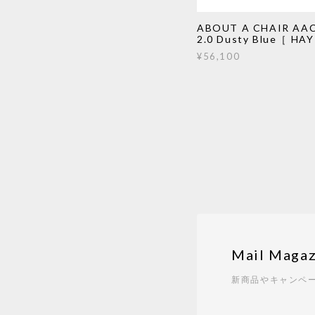
ABOUT A CHAIR AAC
2.0 Dusty Blue［ HA
¥56,100
Mail Magaz
新商品やキャンペ