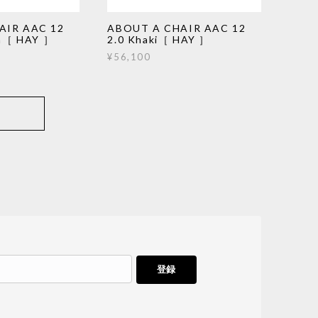
AIR AAC 12
ABOUT A CHAIR AAC 12
en［ HAY ］
2.0 Khaki［ HAY ］
¥56,100
登録