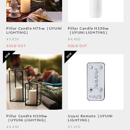
Pillar Candle H150㎜
Pillar Candle H75㎜［UYUNI
［UYUNI LIGHTING］
LIGHTING］
¥4,400
¥3,850
SOLD OUT
SOLD OUT
Pillar Candle H100㎜
Uyuni Remote［UYUNI
［UYUNI LIGHTING］
LIGHTING］
¥4,400
¥1,650