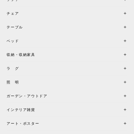
チェア
テーブル
ベッド
収納・収納家具
ラ グ
照 明
ガーデン・アウトドア
インテリア雑貨
アート・ポスター