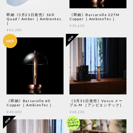
即納《5月21日発売》Still
《即納》Barcarolle 227M
Quad / Amber［ Ambientec
Copper［ AmbienTec ］
］
¥39,600
¥46,200
《即納》Barcarolle 60
《3月31日発売》Vosco メー
Copper［ AmbienTec ］
プル M ［アンビエンテック］
¥48,400
¥68,200