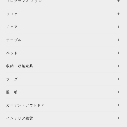
フレグランス メゾン
ソファ
チェア
テーブル
ベッド
収納・収納家具
ラ グ
照 明
ガーデン・アウトドア
インテリア雑貨