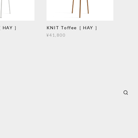
［ HAY ］
KNIT Toffee［ HAY ］
¥41,800