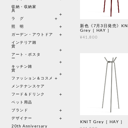
収納・収納家
具
ラ グ
新色《7月3日発売》KN
照 明
Grey［ HAY ］
ガーデン・アウトドア
¥41,800
インテリア雑
貨
アート・ポスタ
ー
キッチン雑
貨
ファッション＆コスメ
メンテナンスケア
フード＆ドリンク
ペット用品
ブランド
デザイナー
KNIT Grey［ HAY ］
20th Anniversary