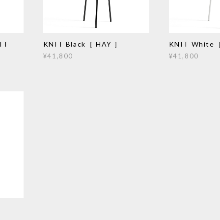
IT
KNIT Black［ HAY ］
KNIT White
¥41,800
¥41,800