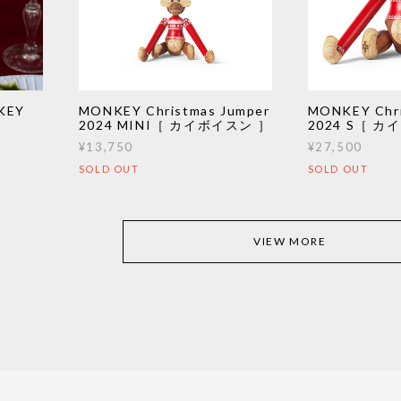
KEY
MONKEY Christmas Jumper
MONKEY Chri
］
2024 MINI［ カイボイスン ］
2024 S［ 
¥13,750
¥27,500
SOLD OUT
SOLD OUT
VIEW MORE