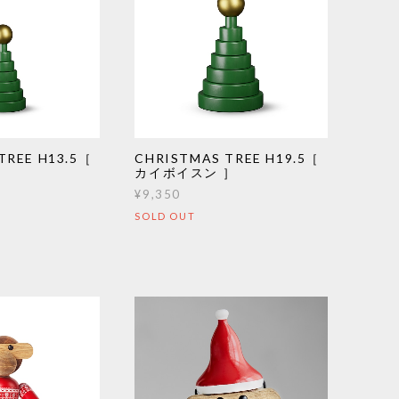
TREE H13.5［
CHRISTMAS TREE H19.5［
］
カイボイスン ］
¥9,350
SOLD OUT