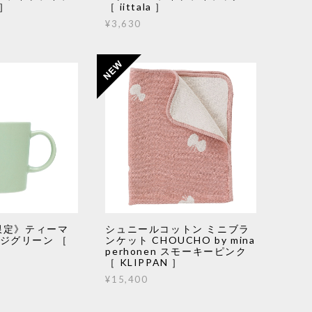
 ］
［ iittala ］
¥3,630
限定》ティーマ
シュニールコットン ミニブラ
セージグリーン ［
ンケット CHOUCHO by mina
perhonen スモーキーピンク
［ KLIPPAN ］
¥15,400