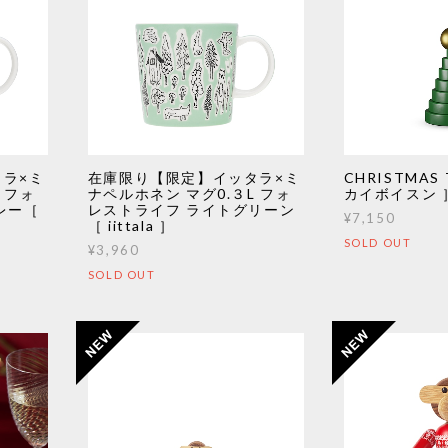
ラ×ミ
在庫限り【限定】イッタラ×ミ
CHRISTMAS 
 フォ
ナペルホネン マグ0.３L フォ
カイボイスン 
レー［
レストライフ ライトグリーン
¥7,150
［ iittala ］
SOLD OUT
¥3,960
SOLD OUT