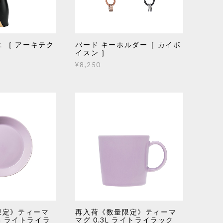
ミニ ［ アーキテク
バード キーホルダー［ カイボ
イスン ］
¥8,250
限定》ティーマ
再入荷《数量限定》ティーマ
m ライトライラ
マグ 0.3L ライトライラック