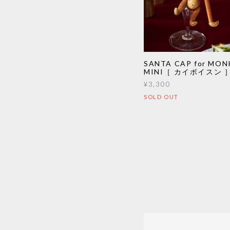
SANTA CAP for MON
MINI［ カイボイスン 
¥3,300
SOLD OUT