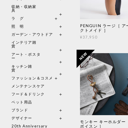
収納・収納家
具
ラ グ
PENGUIN ラージ［ 
照 明
クトメイド ］
ガーデン・アウトドア
¥37,950
インテリア雑
貨
アート・ポスタ
ー
キッチン雑
貨
ファッション＆コスメ
メンテナンスケア
フード＆ドリンク
ペット用品
ブランド
デザイナー
モンキー キーホルダー
ボイスン ］
20th Anniversary