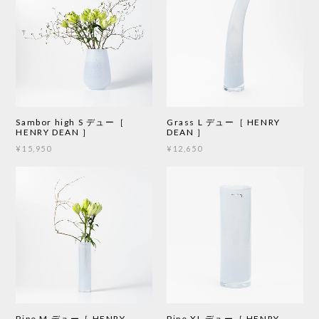
Sambor high S デュー［
Grass L デュー［ HENRY
HENRY DEAN ］
DEAN ］
¥15,950
¥12,650
Pipe M デュー［ HENRY
Pipe XL デュー［ HENRY