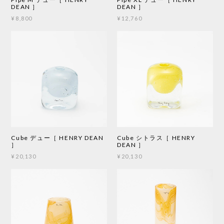
DEAN ］
DEAN ］
¥8,800
¥12,760
Cube デュー［ HENRY DEAN
Cube シトラス［ HENRY
］
DEAN ］
¥20,130
¥20,130