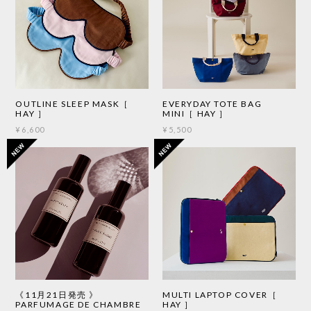
OUTLINE SLEEP MASK［
EVERYDAY TOTE BAG
HAY ］
MINI［ HAY ］
¥6,600
¥5,500
《11月21日発売 》
MULTI LAPTOP COVER［
PARFUMAGE DE CHAMBRE
HAY ］