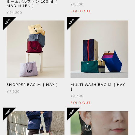
ルームパルファン 100ml［
¥8,800
MAD et LEN ］
SOLD OUT
¥24,200
SHOPPER BAG M［ HAY ］
MULTI WASH BAG M［ HAY
］
¥7,920
¥6,600
SOLD OUT