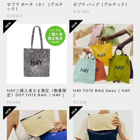
ゼブラ ポーチ（小）［アルテ
ゼブラ バッグ［アルテック］
ック］
¥33,000
¥10,010
HAYご購入者さま限定《数量限
HAY TOTE BAG 2way［ HAY
定》DOT TOTE BAG［ HAY ］
］
¥1,650
¥3,300