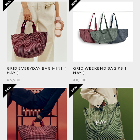
GRID EVERYDAY BAG MINI［
GRID WEEKEND BAG #S［
HAY ］
HAY ］
¥6,930
¥8,800