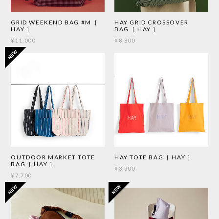
GRID WEEKEND BAG #M［
HAY GRID CROSSOVER
HAY ］
BAG［ HAY ］
¥11,000
¥8,800
OUTDOOR MARKET TOTE
HAY TOTE BAG［ HAY ］
BAG［ HAY ］
¥3,300
¥7,700