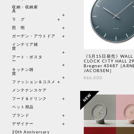
収納・収納家
具
ラ グ
照 明
ガーデン・アウトドア
インテリア雑
貨
《5月15日発売》WALL
アート・ポスタ
CLOCK CITY HALL 2
ー
Bregner 43487［ARN
キッチン雑
JACOBSEN］
貨
¥66,000
ファッション＆コスメ
メンテナンスケア
フード＆ドリンク
ペット用品
ブランド
デザイナー
20th Anniversary