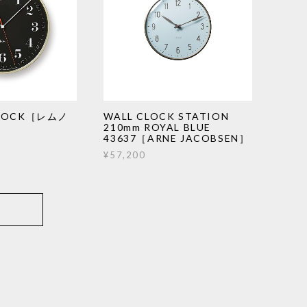
 CLOCK［レムノ
WALL CLOCK STATION
210mm ROYAL BLUE
43637［ARNE JACOBSEN］
¥57,200