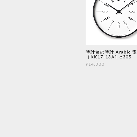
時計台の時計 Arabic 
［KK17-13A］φ305
¥14,300