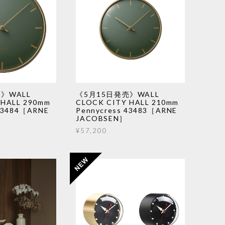
》WALL
《5月15日発売》WALL
 HALL 290mm
CLOCK CITY HALL 210mm
 43484［ARNE
Pennycress 43483［ARNE
JACOBSEN］
¥57,200