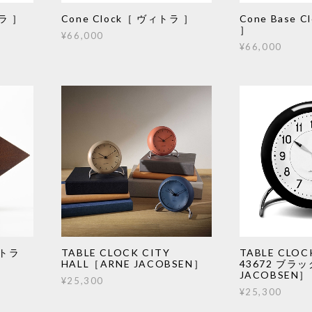
トラ ］
Cone Clock［ ヴィトラ ］
Cone Base 
］
¥66,000
¥66,000
ィトラ
TABLE CLOCK CITY
TABLE CLOC
HALL［ARNE JACOBSEN］
43672 ブラ
JACOBSEN］
¥25,300
¥25,300