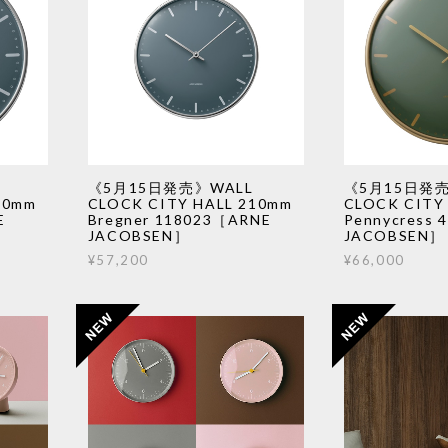
《5月15日発売》WALL
《5月15日発売
90mm
CLOCK CITY HALL 210mm
CLOCK CITY
E
Bregner 118023［ARNE
Pennycress
JACOBSEN］
JACOBSEN］
¥57,200
¥66,000