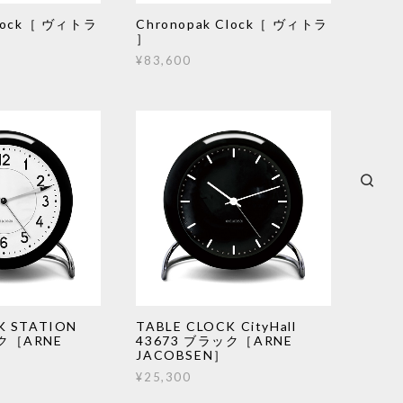
Clock［ ヴィトラ
Chronopak Clock［ ヴィトラ
］
¥83,600
K STATION
TABLE CLOCK CityHall
ック［ARNE
43673 ブラック［ARNE
JACOBSEN］
¥25,300