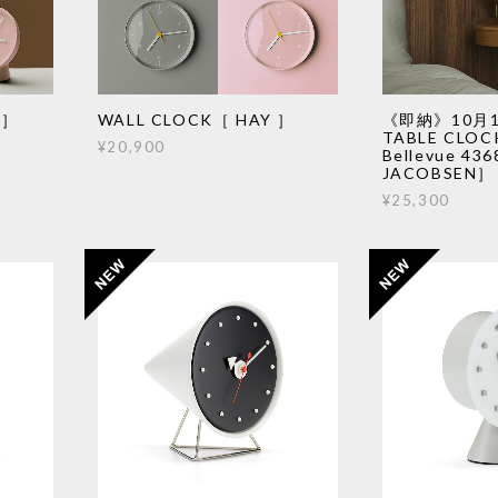
 ］
WALL CLOCK［ HAY ］
《即納》10月
TABLE CLOC
¥20,900
Bellevue 43
JACOBSEN］
¥25,300