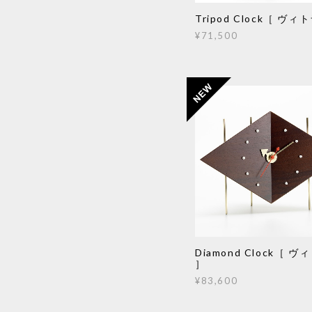
Tripod Clock［ ヴィ
¥71,500
Diamond Clock［ ヴ
］
¥83,600