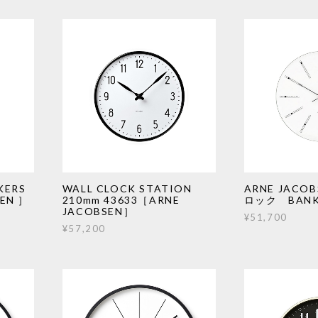
ERS
WALL CLOCK STATION
ARNE JACO
EN ］
210mm 43633［ARNE
ロック BANK
JACOBSEN］
¥51,700
¥57,200