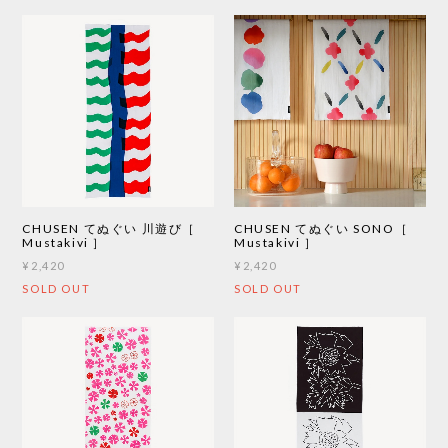
CHUSEN てぬぐい 川遊び［
CHUSEN てぬぐい SONO［
Mustakivi ］
Mustakivi ］
¥2,420
¥2,420
SOLD OUT
SOLD OUT