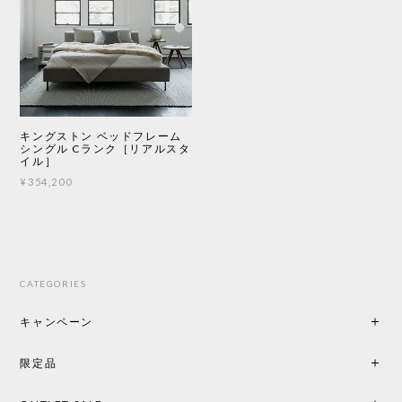
キングストン ベッドフレーム
シングル Cランク［リアルスタ
イル］
¥354,200
CATEGORIES
キャンペーン
限定品