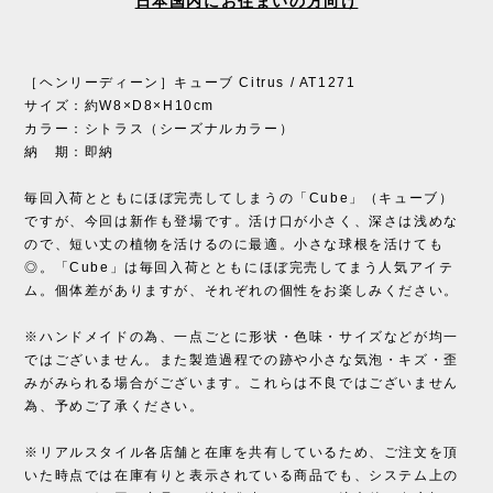
日本国内にお住まいの方向け
［ヘンリーディーン］キューブ Citrus / AT1271
サイズ：約W8×D8×H10cm
カラー：シトラス（シーズナルカラー）
納 期：即納
毎回入荷とともにほぼ完売してしまうの「Cube」（キューブ）
ですが、今回は新作も登場です。活け口が小さく、深さは浅めな
ので、短い丈の植物を活けるのに最適。小さな球根を活けても
◎。「Cube」は毎回入荷とともにほぼ完売してまう人気アイテ
ム。個体差がありますが、それぞれの個性をお楽しみください。
※ハンドメイドの為、一点ごとに形状・色味・サイズなどが均一
ではございません。また製造過程での跡や小さな気泡・キズ・歪
みがみられる場合がございます。これらは不良ではございません
為、予めご了承ください。
※リアルスタイル各店舗と在庫を共有しているため、ご注文を頂
いた時点では在庫有りと表示されている商品でも、システム上の