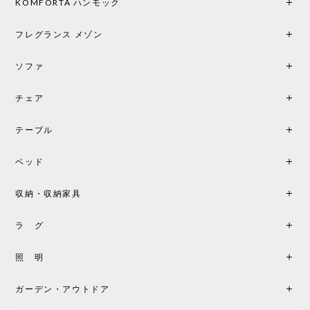
り小さい「160ポータブル」のオパールベージュも追
KOMFORTA ハンモック
加で注文してしまいました。 お部屋の雰囲気を格上
げしてくれる、心からおすすめしたい名作ランプで
フレグランス メゾン
す。
ソファ
チェア
《レビューでピロープレゼント》BKF Chair バタフライチェア MARIPOSA ブラック ［cuero］
BKFブラック/レビュー投稿する
2026/06/07
テーブル
座り心地が良いです。購入して良かったです。
ベッド
収納・収納家具
《レビューキャンペーン》MG501 キューバチェア OUTDOOR チーク フラットロープ セサミ［カールハンセン&サン］
2026/05/31
ラ グ
製品もご対応も非常に良く、購入して本当に良かっ
照 明
たです。製品仕様や納期について不明点があった際
も丁寧にご案内頂き、安心して購入できました。ま
ガーデン・アウトドア
た、届いた製品も梱包含め非常にきれいな状態で大