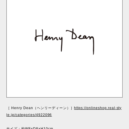
［ Henry Dean（ヘンリーディーン）］
https://onlineshop.real-sty
le.jp/categories/4922096
サイズ：約W8×D8×H10cm