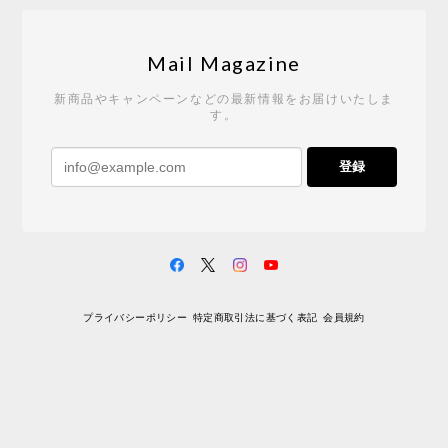
Tempo Drop ドーン［ヒャクパーセント］
2026/05/19
Mail Magazine
新商品やキャンペーンなどの最新情報をお届けいたしま
す。
《レビューキャンペーン》 CH24 Yチェア ウォールナット ナチュラル ペーパーコード （オイルフィニッシュ）［カールハンセン&サン］
登録
2026/04/27
サイトや商品に関する質問への回答が早く、また発
送時期も事前に連絡いただき、ショップの対応はと
ても良いです。 こちらの商品は2脚めの購入です
が、ウォールナットはやはり木目も色味も美しく、
満足です。1脚めは数年前に購入したので経年変化で
プライバシーポリシー
特定商取引法に基づく表記
会員規約
少し色が明るくなっていますが、2脚めもいずれ同じ
色味に落ち着いてくるかと思われます。（なお、6年
前は17万円でしたがそこから1.5倍に値上がりしてし
まいました。欲しい人は無理してでも早く買ったほ
うがいいかもしれません。） 一点気になったのは、
脚のうち1本が高さ調整のため数mmカットされてい