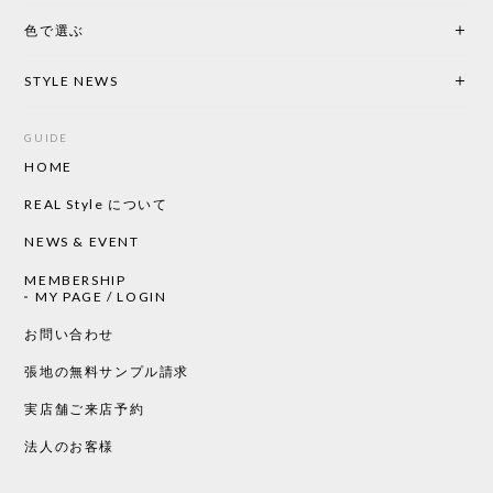
色で選ぶ
CHUSEN てぬぐい なかよし［ Mustakivi ］
2026/05/19
STYLE NEWS
GUIDE
HOME
CHUSEN てぬぐい ローズ［ Mustakivi ］
2026/05/19
REAL Style について
NEWS & EVENT
MEMBERSHIP
CHUSEN てぬぐい 中べんけい［ Mustakivi ］
MY PAGE / LOGIN
2026/05/19
お問い合わせ
張地の無料サンプル請求
実店舗ご来店予約
CHUSEN てぬぐい べんけい［ Mustakivi ］
2026/05/19
法人のお客様