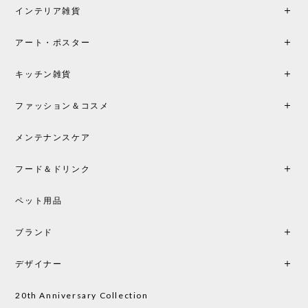
満足です。またこちらのショップで製品購入し、イ
インテリア雑貨
ンテリアづくりを楽しんでいきたいと思います。
アート・ポスター
シートクッションプレゼント！CH24 Yチェア ビーチ SOFT BY ILSE CRAWFORD FALU［カールハンセン&サン］
キッチン雑貨
2026/05/25
ファッション＆コスメ
この色とピューターの2色買いました。黒も購入検討
中です。
メンテナンスケア
フード＆ドリンク
シートクッションプレゼント CH24 Yチェア ビーチ SOFT BY ILSE CRAWFORD PEWTER［カールハンセン&サン］
ペット用品
2026/05/25
ブランド
初めて購入したショップです。 確認の電話やメール
をして、対応が良かったので、商品の到着をドキド
デザイナー
キしながら待っています。 商品が届いたら、また買
い物したいと思っています。
20th Anniversary Collection