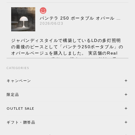
パンテラ 250 ポータブル オパール V3 全13色［ ルイスポールセン ］
2026/06/23
ジャパンディスタイルで構築しているLDの多灯照明
の最後のピースとして「パンテラ250ポータブル」の
オパールベージュを購入しました。 実店舗のReal
Styleさんはとても素敵で、親身になって相談に乗っ
てくださり、本当にインテリアが好きなのだと感じ
CATEGORIES
られたのでこちらで購入させていただきました。 最
後までオパールホワイトと迷いましたが、空間全体
キャンペーン
の統一感や温かみのある雰囲気を考慮してベージュ
を選択。結果は大正解でした。 インテリアに美しく
限定品
馴染み、これ一つ灯すだけで空間の心地よさと柔ら
かさが一気に引き立ちます。夜のひとときがさらに
OUTLET SALE
楽しみな時間になりました。 コードレスの利便性は
もちろん、乳白色のシェードから溢れる優しい透過
ギフト・贈答品
光は眺めているだけで癒やされます。 あまりの素晴
らしさに、キッチンカウンター用として、もう一回