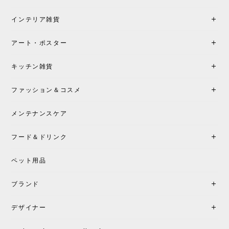
た、届いた製品も梱包含め非常にきれいな状態で大
満足です。またこちらのショップで製品購入し、イ
インテリア雑貨
ンテリアづくりを楽しんでいきたいと思います。
アート・ポスター
シートクッションプレゼント！CH24 Yチェア ビーチ SOFT BY ILSE CRAWFORD FALU［カールハンセン&サン］
キッチン雑貨
2026/05/25
ファッション＆コスメ
この色とピューターの2色買いました。黒も購入検討
中です。
メンテナンスケア
フード＆ドリンク
シートクッションプレゼント CH24 Yチェア ビーチ SOFT BY ILSE CRAWFORD PEWTER［カールハンセン&サン］
ペット用品
2026/05/25
ブランド
初めて購入したショップです。 確認の電話やメール
をして、対応が良かったので、商品の到着をドキド
デザイナー
キしながら待っています。 商品が届いたら、また買
い物したいと思っています。