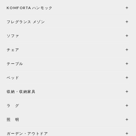
らしさに、キッチンカウンター用として、もう一回
り小さい「160ポータブル」のオパールベージュも追
KOMFORTA ハンモック
加で注文してしまいました。 お部屋の雰囲気を格上
げしてくれる、心からおすすめしたい名作ランプで
フレグランス メゾン
す。
ソファ
チェア
《レビューでピロープレゼント》BKF Chair バタフライチェア MARIPOSA ブラック ［cuero］
BKFブラック/レビュー投稿する
2026/06/07
テーブル
座り心地が良いです。購入して良かったです。
ベッド
収納・収納家具
《レビューキャンペーン》MG501 キューバチェア OUTDOOR チーク フラットロープ セサミ［カールハンセン&サン］
2026/05/31
ラ グ
製品もご対応も非常に良く、購入して本当に良かっ
照 明
たです。製品仕様や納期について不明点があった際
も丁寧にご案内頂き、安心して購入できました。ま
ガーデン・アウトドア