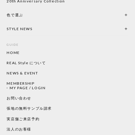
20th Anniversary Collection
色で選ぶ
CHUSEN てぬぐい なかよし［ Mustakivi ］
2026/05/19
STYLE NEWS
GUIDE
HOME
CHUSEN てぬぐい ローズ［ Mustakivi ］
2026/05/19
REAL Style について
NEWS & EVENT
MEMBERSHIP
CHUSEN てぬぐい 中べんけい［ Mustakivi ］
MY PAGE / LOGIN
2026/05/19
お問い合わせ
張地の無料サンプル請求
実店舗ご来店予約
CHUSEN てぬぐい べんけい［ Mustakivi ］
2026/05/19
法人のお客様