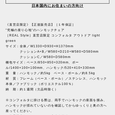
日本国内にお住まいの方向け
《直営店限定》【正規販売店】［１年保証］
“究極の座り心地“のハンモックチェア
［REAL Style］直営店限定 コンフォルタ アウトドア light
green
サイズ：全体／W1330×D930×H1370mm
クッションA+B／W580×D210+W580×D580mm
クッションC／W580×D580mm
梱包サイズ：ベース/850×850×320mm、ポー
ル/1400×100×100mm、ハンモック/520×410×330mm
重 量：ハンモック／約5kg ベース・ポール／約8.5kg
材 質：フレーム（ベース・ポール）／ステンレス、ハンモック
本体／ファブリック（ポリエステル100％）
納 期：約１週間（欠品時除く）
※コンフォルタに掛ける際は、両手でハンモックの座面を掴み、
ハンモックが揺れていないのを確認してからゆっくりと奥の方へ
座ってください。