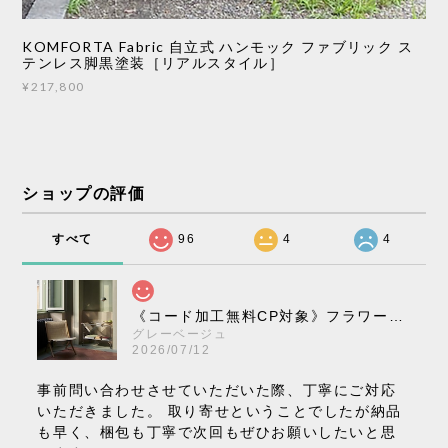
KOMFORTA Fabric 自立式 ハンモック ファブリック ス
テンレス脚黒塗装［リアルスタイル］
¥217,800
ショップの評価
すべて
96
4
4
《コード加工無料CP対象》フラワーポット ペンダントライト VP10［ &Tradition ］
グレーベージュ
2026/07/12
事前問い合わせさせていただいた際、丁寧にご対応
いただきました。 取り寄せということでしたが納品
も早く、梱包も丁寧で次回もぜひお願いしたいと思