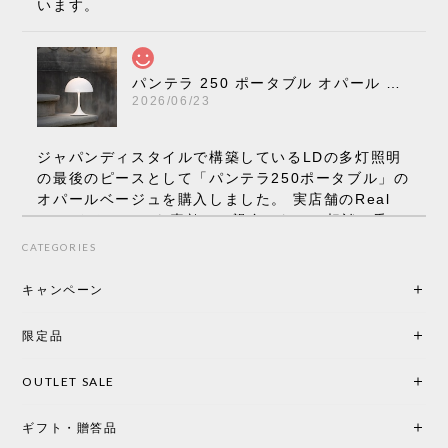
います。
パンテラ 250 ポータブル オパール V3 全13色［ ルイスポールセン ］
2026/06/23
ジャパンディスタイルで構築しているLDの多灯照明
の最後のピースとして「パンテラ250ポータブル」の
オパールベージュを購入しました。 実店舗のReal
Styleさんはとても素敵で、親身になって相談に乗っ
てくださり、本当にインテリアが好きなのだと感じ
CATEGORIES
られたのでこちらで購入させていただきました。 最
後までオパールホワイトと迷いましたが、空間全体
キャンペーン
の統一感や温かみのある雰囲気を考慮してベージュ
を選択。結果は大正解でした。 インテリアに美しく
限定品
馴染み、これ一つ灯すだけで空間の心地よさと柔ら
かさが一気に引き立ちます。夜のひとときがさらに
OUTLET SALE
楽しみな時間になりました。 コードレスの利便性は
もちろん、乳白色のシェードから溢れる優しい透過
ギフト・贈答品
光は眺めているだけで癒やされます。 あまりの素晴