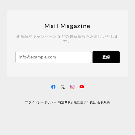
Tempo Drop ドーン［ヒャクパーセント］
2026/05/19
Mail Magazine
新商品やキャンペーンなどの最新情報をお届けいたしま
す。
《レビューキャンペーン》 CH24 Yチェア ウォールナット ナチュラル ペーパーコード （オイルフィニッシュ）［カールハンセン&サン］
登録
2026/04/27
サイトや商品に関する質問への回答が早く、また発
送時期も事前に連絡いただき、ショップの対応はと
ても良いです。 こちらの商品は2脚めの購入です
が、ウォールナットはやはり木目も色味も美しく、
満足です。1脚めは数年前に購入したので経年変化で
プライバシーポリシー
特定商取引法に基づく表記
会員規約
少し色が明るくなっていますが、2脚めもいずれ同じ
色味に落ち着いてくるかと思われます。（なお、6年
前は17万円でしたがそこから1.5倍に値上がりしてし
まいました。欲しい人は無理してでも早く買ったほ
うがいいかもしれません。） 一点気になったのは、