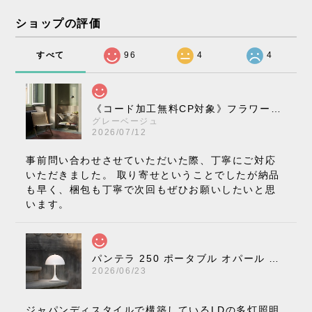
ショップの評価
すべて
96
4
4
《コード加工無料CP対象》フラワーポット ペンダントライト VP10［ &Tradition ］
グレーベージュ
2026/07/12
事前問い合わせさせていただいた際、丁寧にご対応
いただきました。 取り寄せということでしたが納品
も早く、梱包も丁寧で次回もぜひお願いしたいと思
います。
パンテラ 250 ポータブル オパール V3 全13色［ ルイスポールセン ］
2026/06/23
ジャパンディスタイルで構築しているLDの多灯照明