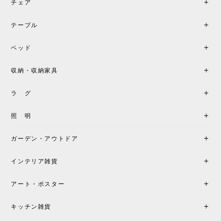
チェア
《レビューでピロープレゼント》BKF Chair バタフライチェア MARIPOSA ブラック ［cuero］
BKFブラック/レビュー投稿する
2026/06/07
テーブル
座り心地が良いです。購入して良かったです。
ベッド
収納・収納家具
《レビューキャンペーン》MG501 キューバチェア OUTDOOR チーク フラットロープ セサミ［カールハンセン&サン］
2026/05/31
ラ グ
製品もご対応も非常に良く、購入して本当に良かっ
照 明
たです。製品仕様や納期について不明点があった際
も丁寧にご案内頂き、安心して購入できました。ま
ガーデン・アウトドア
た、届いた製品も梱包含め非常にきれいな状態で大
満足です。またこちらのショップで製品購入し、イ
インテリア雑貨
ンテリアづくりを楽しんでいきたいと思います。
アート・ポスター
シートクッションプレゼント！CH24 Yチェア ビーチ SOFT BY ILSE CRAWFORD FALU［カールハンセン&サン］
キッチン雑貨
2026/05/25