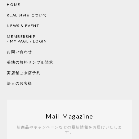
HOME
CHUSEN てぬぐい ローズ［ Mustakivi ］
2026/05/19
REAL Style について
NEWS & EVENT
MEMBERSHIP
CHUSEN てぬぐい 中べんけい［ Mustakivi ］
MY PAGE / LOGIN
2026/05/19
お問い合わせ
張地の無料サンプル請求
実店舗ご来店予約
CHUSEN てぬぐい べんけい［ Mustakivi ］
2026/05/19
法人のお客様
Tempo Drop ドーン［ヒャクパーセント］
2026/05/19
Mail Magazine
新商品やキャンペーンなどの最新情報をお届けいたしま
す。