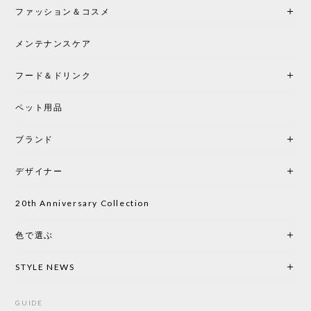
ファッション＆コスメ
この色とピューターの2色買いました。黒も購入検討
中です。
メンテナンスケア
フード＆ドリンク
シートクッションプレゼント CH24 Yチェア ビーチ SOFT BY ILSE CRAWFORD PEWTER［カールハンセン&サン］
ペット用品
2026/05/25
ブランド
初めて購入したショップです。 確認の電話やメール
をして、対応が良かったので、商品の到着をドキド
デザイナー
キしながら待っています。 商品が届いたら、また買
い物したいと思っています。
20th Anniversary Collection
色で選ぶ
CHUSEN てぬぐい なかよし［ Mustakivi ］
2026/05/19
STYLE NEWS
GUIDE