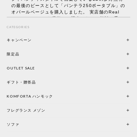
の最後のピースとして「パンテラ250ポータブル」の
オパールベージュを購入しました。 実店舗のReal
Styleさんはとても素敵で、親身になって相談に乗っ
てくださり、本当にインテリアが好きなのだと感じ
CATEGORIES
られたのでこちらで購入させていただきました。 最
後までオパールホワイトと迷いましたが、空間全体
キャンペーン
の統一感や温かみのある雰囲気を考慮してベージュ
を選択。結果は大正解でした。 インテリアに美しく
限定品
馴染み、これ一つ灯すだけで空間の心地よさと柔ら
かさが一気に引き立ちます。夜のひとときがさらに
OUTLET SALE
楽しみな時間になりました。 コードレスの利便性は
もちろん、乳白色のシェードから溢れる優しい透過
ギフト・贈答品
光は眺めているだけで癒やされます。 あまりの素晴
らしさに、キッチンカウンター用として、もう一回
り小さい「160ポータブル」のオパールベージュも追
KOMFORTA ハンモック
加で注文してしまいました。 お部屋の雰囲気を格上
げしてくれる、心からおすすめしたい名作ランプで
フレグランス メゾン
す。
ソファ