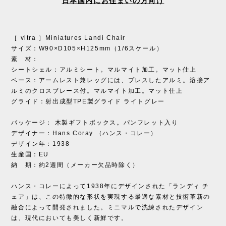
日本国内にお住まいの方向け
［ vitra ］Miniatures Landi Chair
サイズ：W90×D105×H125mm（1/6スケール）
素 材：
シートシェル：アルミシート。マルマイト加工。マット仕上
ベース：アームレスト兼レッグには、プレスしたアルミ。溶接ア
ルミのクロスブレース付。マルマイト加工。マット仕上
グライド：射出成型TPE製グライド ライトグレー
パッケージ： 木製ギフトボックス。パンフレット入り
デザイナー：Hans Coray （ハンス・コレー）
デザイン年：1938
生産国：EU
納 期：約2週間（メーカー欠品時除く）
ハンス・コレーによって1938年にデザインされた「ランディ チ
ェア」は、この特徴的な形状を実現する最適な素材と技術革新の
融合によって開発されました。ミニマルで洗練されたデザイン
は、現代においても美しく新鮮です。