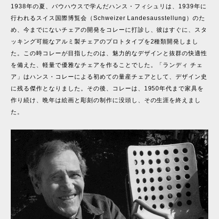
1938年の夏、バウハウスで学んだハンス・フィシュリは、1939年に
行われるスイス国際博覧会（Schweizer Landesausstellung）のた
め、今までにないチェアの開発をコレーに打診し、彼はすぐに、スタ
ッキング可能なアルミ製チェアのプロトタイプを2種類開発しまし
た。この時コレーが目指したのは、魅力的なデザインと抜群の快適性
を備えた、軽量で優雅なチェアを作ることでした。「ランディ チェ
ア」はハンス・コレーによる初めての量産チェアとして、デザイン史
に残る傑作となりました。その後、コレーは、1950年代まで家具を
作り続け、晩年は絵画と彫刻の制作に没頭し、その生涯を終えまし
た。