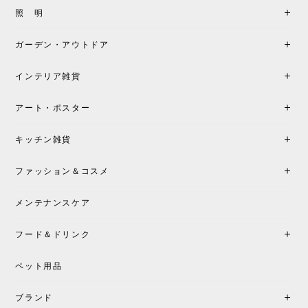
製品もご対応も非常に良く、購入して本当に良かっ
照 明
たです。製品仕様や納期について不明点があった際
も丁寧にご案内頂き、安心して購入できました。ま
ガーデン・アウトドア
た、届いた製品も梱包含め非常にきれいな状態で大
満足です。またこちらのショップで製品購入し、イ
インテリア雑貨
ンテリアづくりを楽しんでいきたいと思います。
アート・ポスター
シートクッションプレゼント！CH24 Yチェア ビーチ SOFT BY ILSE CRAWFORD FALU［カールハンセン&サン］
キッチン雑貨
2026/05/25
ファッション＆コスメ
この色とピューターの2色買いました。黒も購入検討
中です。
メンテナンスケア
フード＆ドリンク
シートクッションプレゼント CH24 Yチェア ビーチ SOFT BY ILSE CRAWFORD PEWTER［カールハンセン&サン］
ペット用品
2026/05/25
ブランド
初めて購入したショップです。 確認の電話やメール