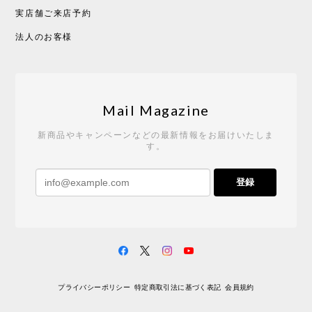
実店舗ご来店予約
CHUSEN てぬぐい べんけい［ Mustakivi ］
2026/05/19
法人のお客様
Tempo Drop ドーン［ヒャクパーセント］
2026/05/19
Mail Magazine
新商品やキャンペーンなどの最新情報をお届けいたしま
す。
《レビューキャンペーン》 CH24 Yチェア ウォールナット ナチュラル ペーパーコード （オイルフィニッシュ）［カールハンセン&サン］
登録
2026/04/27
サイトや商品に関する質問への回答が早く、また発
送時期も事前に連絡いただき、ショップの対応はと
ても良いです。 こちらの商品は2脚めの購入です
が、ウォールナットはやはり木目も色味も美しく、
満足です。1脚めは数年前に購入したので経年変化で
プライバシーポリシー
特定商取引法に基づく表記
会員規約
少し色が明るくなっていますが、2脚めもいずれ同じ
色味に落ち着いてくるかと思われます。（なお、6年