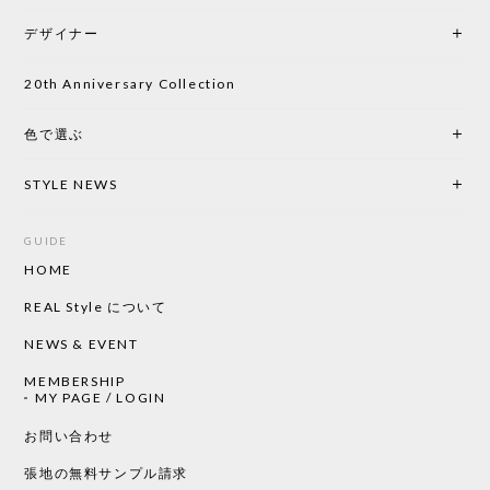
をして、対応が良かったので、商品の到着をドキド
デザイナー
キしながら待っています。 商品が届いたら、また買
い物したいと思っています。
20th Anniversary Collection
色で選ぶ
CHUSEN てぬぐい なかよし［ Mustakivi ］
2026/05/19
STYLE NEWS
GUIDE
HOME
CHUSEN てぬぐい ローズ［ Mustakivi ］
2026/05/19
REAL Style について
NEWS & EVENT
MEMBERSHIP
CHUSEN てぬぐい 中べんけい［ Mustakivi ］
MY PAGE / LOGIN
2026/05/19
お問い合わせ
張地の無料サンプル請求