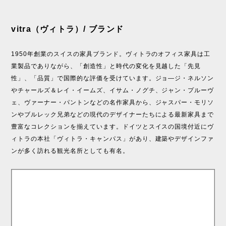
vitra（ヴィトラ）/ ブランド
1950年創業のスイスの家具ブランド。ヴィトラのオフィス家具は工
業製品でありながら、「創造性」と時代の変化を見越した「先見
性」、「品質」で国際的な評価を受けています。ジョ―ジ・ネルソン
やチャールズ＆レイ・イームズ、イサム・ノグチ、ジャン・プルーヴ
ェ、ヴァーナー・パントンなどの名作家具から、ジャスパー・モリソ
ンやブルレック兄弟などの現代のデザイナーたちによる最新家具まで
豊富なコレクションを揃えています。ドイツとスイスの国境付近にヴ
ィトラの本社「ヴィトラ・キャンパス」があり、建築やデザインファ
ンが多く訪れる観光名所としても有名。