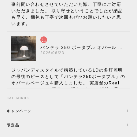
事前問い合わせさせていただいた際、丁寧にご対応
いただきました。 取り寄せということでしたが納品
も早く、梱包も丁寧で次回もぜひお願いしたいと思
います。
パンテラ 250 ポータブル オパール V3 全13色［ ルイスポールセン ］
2026/06/23
ジャパンディスタイルで構築しているLDの多灯照明
の最後のピースとして「パンテラ250ポータブル」の
オパールベージュを購入しました。 実店舗のReal
Styleさんはとても素敵で、親身になって相談に乗っ
てくださり、本当にインテリアが好きなのだと感じ
CATEGORIES
られたのでこちらで購入させていただきました。 最
後までオパールホワイトと迷いましたが、空間全体
キャンペーン
の統一感や温かみのある雰囲気を考慮してベージュ
を選択。結果は大正解でした。 インテリアに美しく
限定品
馴染み、これ一つ灯すだけで空間の心地よさと柔ら
かさが一気に引き立ちます。夜のひとときがさらに