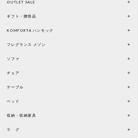
OUTLET SALE
楽しみな時間になりました。 コードレスの利便性は
もちろん、乳白色のシェードから溢れる優しい透過
ギフト・贈答品
光は眺めているだけで癒やされます。 あまりの素晴
らしさに、キッチンカウンター用として、もう一回
り小さい「160ポータブル」のオパールベージュも追
KOMFORTA ハンモック
加で注文してしまいました。 お部屋の雰囲気を格上
げしてくれる、心からおすすめしたい名作ランプで
フレグランス メゾン
す。
ソファ
チェア
《レビューでピロープレゼント》BKF Chair バタフライチェア MARIPOSA ブラック ［cuero］
BKFブラック/レビュー投稿する
2026/06/07
テーブル
座り心地が良いです。購入して良かったです。
ベッド
収納・収納家具
《レビューキャンペーン》MG501 キューバチェア OUTDOOR チーク フラットロープ セサミ［カールハンセン&サン］
2026/05/31
ラ グ