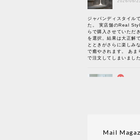
2026/06/2
ジャパンディスタイルで
た。 実店舗のReal
らで購入させていただ
を選択。結果は大正解
とときがさらに楽しみ
で癒やされます。 あま
で注文してしまいまし
《レビュー
BKFブラ
2026/06/0
座り心地が良いです。
Mail Magaz
《レビュー