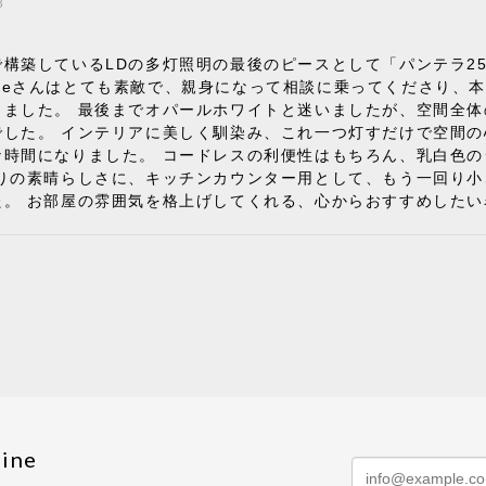
3
構築しているLDの多灯照明の最後のピースとして「パンテラ2
 Styleさんはとても素敵で、親身になって相談に乗ってくださ
きました。 最後までオパールホワイトと迷いましたが、空間全
でした。 インテリアに美しく馴染み、これ一つ灯すだけで空間
な時間になりました。 コードレスの利便性はもちろん、乳白色
りの素晴らしさに、キッチンカウンター用として、もう一回り小
た。 お部屋の雰囲気を格上げしてくれる、心からおすすめしたい
でピロープレゼント》BKF Chair バタフライチェア MARIPOS
ック/レビュー投稿する
7
購入して良かったです。
ine
キャンペーン》MG501 キューバチェア OUTDOOR チーク