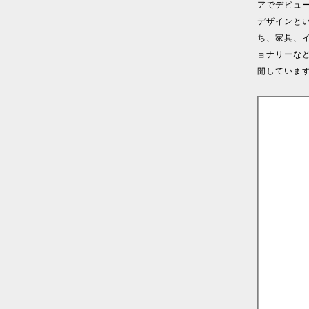
アでデビュ
デザインと
ち、家具、
ョナリーな
開していま