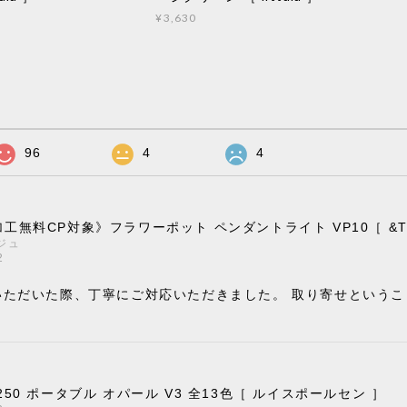
¥3,630
96
4
4
工無料CP対象》フラワーポット ペンダントライト VP10［ &Trad
ジュ
2
いただいた際、丁寧にご対応いただきました。 取り寄せという
。
250 ポータブル オパール V3 全13色［ ルイスポールセン ］