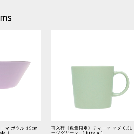
ems
マ ボウル 15cm
再入荷《数量限定》ティーマ マグ 0.3L
la ］
ージグリーン ［ iittala ］