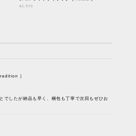
¥2,970
ition ］
ことでしたが納品も早く、梱包も丁寧で次回もぜひお