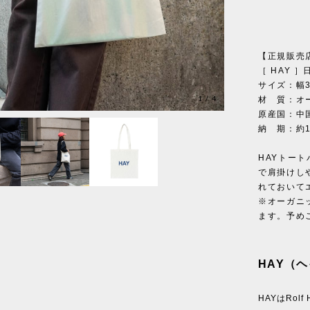
【正規販売
［ HAY 
サイズ：幅3
1
/
4
材 質：オ
原産国：中
納 期：約
HAYトー
で肩掛けし
れておいて
※オーガニ
ます。予め
HAY（ヘ
HAYはRol