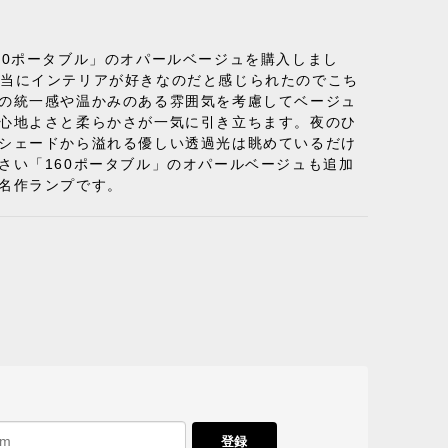
50ポータブル」のオパールベージュを購入しまし
り、本当にインテリアが好きなのだと感じられたのでこち
体の統一感や温かみのある雰囲気を考慮してベージュ
の心地よさと柔らかさが一気に引き立ちます。夜のひ
のシェードから溢れる優しい透過光は眺めているだけ
さい「160ポータブル」のオパールベージュも追加
名作ランプです。
A ブラック ［cuero］
 フラットロープ セサミ［カールハンセン&サン］
登録