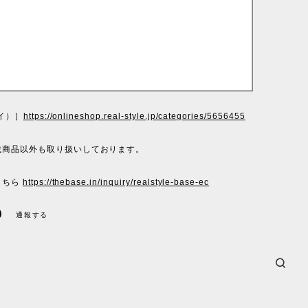
ヘイ）］
https://onlineshop.real-style.jp/categories/5656455
載商品以外も取り扱いしております。
こちら
https://thebase.in/inquiry/realstyle-base-ec
通報する