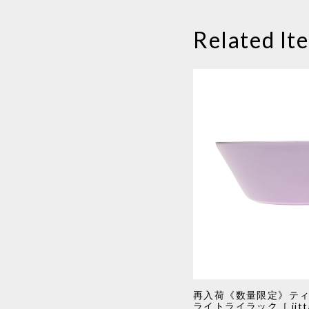
Related It
再入荷《数量限定》ティー
ライトライラック［ iitta