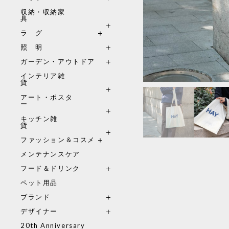
収納・収納家
具
ラ グ
照 明
ガーデン・アウトドア
インテリア雑
貨
アート・ポスタ
ー
キッチン雑
貨
ファッション＆コスメ
メンテナンスケア
フード＆ドリンク
ペット用品
ブランド
デザイナー
20th Anniversary