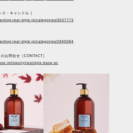
ンス・キャンドル ］
ineshop.real-style.jp/categories/3037773
ineshop.real-style.jp/categories/2845084
のお問合せ［CONTACT］
ase.in/inquiry/realstyle-base-ec