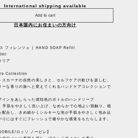
International shipping available
Add to cart
日本国内にお住まいの方向け
 フィレンツェ ］HAND SOAP Refill
0ml
タリア
e Collection
トスカーナの自然の美しさと、セルフケアの歓びを楽しむ、
リーな香りの旅へと変えてくれるハンドケアコレクションで
ザインをあしらった琥珀色のボトルのハンドソープ
l）。手肌をやさしく洗い上げ、なめらかで心地よい肌触り。植
を配合し、きめ細かくシルキーな泡が手肌をやさしく包み込
がりにはすぐにフレッシュで健やかな感覚をもたらします。
NOBILE/ロッソ ノービレ】