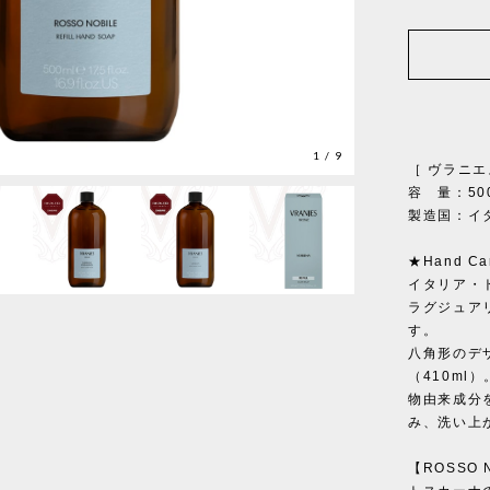
1
/
9
［ ヴラニエス
容 量：50
製造国：イ
★Hand Car
イタリア・
ラグジュア
す。
八角形のデ
（410m
物由来成分
み、洗い上
【ROSSO 