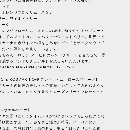
の赤ワインに着想を得た、ブランドアイコンの香り。
ミッド
ジ、オレンジブロッサム、スミレ
ベリー、ワイルドベリー
オーク
オレンジブロッサム、スミレの繊細で鮮やかなトップノート
はミドルノートのストロベリーやワイルドベリー。世界中で
スカーナの赤ワインの樽を思わせるバーチとオークのウッド
しだいに調和し変化していきます。
もちろん、ロッソ ノービレのハンドクリームと合わせて、香
完成するハンドリチュアルもお楽しみいただけます。
lineshop.real-style.jp/items/132107916
SSO E ROSMARINO/チプレッソ・エ・ローズマリーノ】
スカーナの丘陵の美しさへの賛辞、やさしく包み込むような
プレスのバルサミックな香りとローズマリーのフレッシュな
NA/ヴァルべーナ】
ケアの香りとしてタイムレスかつクラシックであるだけでな
呼び覚ますような、みなぎる活力が特長。バーベナのシトラ
けるような現代的な工夫のある、明るくはっきりとした香