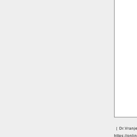
［ Dr.Vr
https://onl