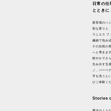
日常の仕
とときに
新登場のハ
彩な香りと
ラニエス 
繊細で包み
ナの自然の
へと導きま
軽やかでさ
生み出す五
ノ、バーベ
手を洗うと
ひご体験く
Stories 
魔法のよう