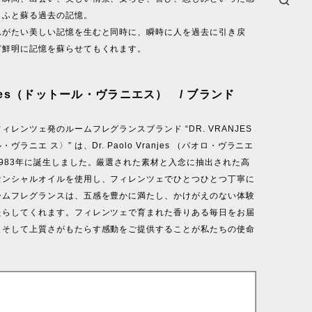
らふと蘇る過去の記憶。
れがたい美しい記憶を生むと同時に、瞬時に人を過去に引き戻
ど鮮明に記憶を蘇らせてもくれます。
anjes（ドットール・ヴラニエス） / ブランド
ィレンツェ発のルームフレグランスブランド “DR. VRANJES
ヴラニエ ス〉” は、Dr. Paolo Vranjes （パオロ・ヴラニエ
983年に誕生しました。厳選された素材と入念に抽出された高
センシャルオイルを使用し、フィレンツェでひとつひとつ丁寧に
ームフレグランスは、五感を豊かに満たし、かけがえのない体験
たらしてくれます。フィレンツェで育まれた香りある毎日をお届
、そして上質さがもたらす感動をご提供することが私たちの使命