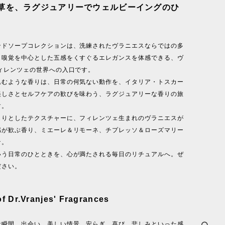
草を、ラグジュアリーでウェルビーイングのひ
ンドソープコレクションは、洗練されたヴラニエスならではの多
、嗅覚を中心とした五感をくすぐるエレガンスを体感できる、ヴ
フィレンツェの世界への入口です。
込むような香りは、日常の何気ない動作を、イタリア・トスカー
美しさとセルフケアの歓びを味わう、ラグジュアリーな香りの旅
す。
らりとしたテクスチャーに、フィレンツェ生まれのヴラニエスが
感が歓ぶ香り、ミエーレ＆リモーネ、チプレッソ＆ローズマリー
ナ。
いう日常のひとときを、心が満たされる毎日のリチュアルへ。ぜ
ださい。
of Dr.Vranjes' Fragrances
な瞬間、出会い、美しい情景、安らぎ、喜び、悲しみといった感