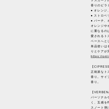
トスカーナ
香りのピラ
● オレン
● ストロ
● バーチ、
オレンジや
に重なるの
愛されるト
ベースへと
単品使いは
りとケアが
https://on
【CIPRE
正統派なト
香り。サイ
香り。
【VERBE
パーソナル
く、五感を
スノート弾