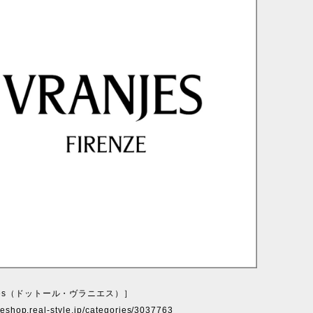
anjes（ドットール・ヴラニエス）］
ineshop.real-style.jp/categories/3037763