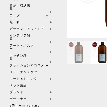
収納・収納家
具
ラ グ
照 明
ガーデン・アウトドア
インテリア雑
貨
アート・ポスタ
ー
キッチン雑
貨
ファッション＆コスメ
メンテナンスケア
フード＆ドリンク
ペット用品
ブランド
デザイナー
20th Anniversary