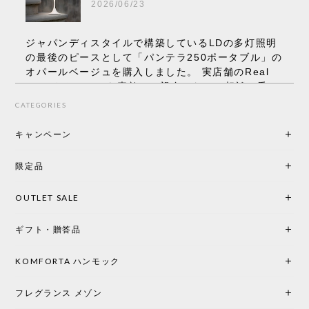
2026/06/23
ジャパンディスタイルで構築しているLDの多灯照明
の最後のピースとして「パンテラ250ポータブル」の
オパールベージュを購入しました。 実店舗のReal
Styleさんはとても素敵で、親身になって相談に乗っ
てくださり、本当にインテリアが好きなのだと感じ
CATEGORIES
られたのでこちらで購入させていただきました。 最
後までオパールホワイトと迷いましたが、空間全体
キャンペーン
の統一感や温かみのある雰囲気を考慮してベージュ
を選択。結果は大正解でした。 インテリアに美しく
限定品
馴染み、これ一つ灯すだけで空間の心地よさと柔ら
かさが一気に引き立ちます。夜のひとときがさらに
OUTLET SALE
楽しみな時間になりました。 コードレスの利便性は
もちろん、乳白色のシェードから溢れる優しい透過
ギフト・贈答品
光は眺めているだけで癒やされます。 あまりの素晴
らしさに、キッチンカウンター用として、もう一回
り小さい「160ポータブル」のオパールベージュも追
KOMFORTA ハンモック
加で注文してしまいました。 お部屋の雰囲気を格上
げしてくれる、心からおすすめしたい名作ランプで
フレグランス メゾン
す。