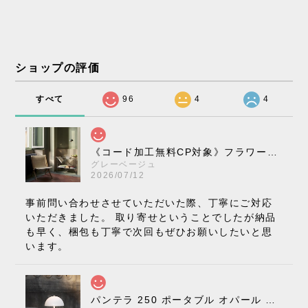
ショップの評価
すべて
96
4
4
《コード加工無料CP対象》フラワーポット ペンダントライト VP10［ &Tradition ］
グレーベージュ
2026/07/12
事前問い合わせさせていただいた際、丁寧にご対応
いただきました。 取り寄せということでしたが納品
も早く、梱包も丁寧で次回もぜひお願いしたいと思
います。
パンテラ 250 ポータブル オパール V3 全13色［ ルイスポールセン ］