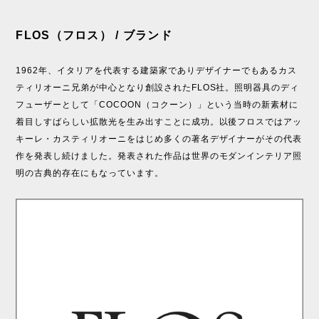
FLOS（フロス） / ブランド
1962年、イタリアを代表する建築家でありデザイナーでもあるカス
ティリオーニ兄弟が中心となり創設されたFLOS社。照明器具のディ
フューザーとして「COCOON（コクーン）」という当時の新素材に
着目しすばらしい拡散光を生み出すことに成功。以後フロスではアッ
キーレ・カスティリオーニをはじめ多くの著名デザイナーがその代表
作を発表し続けました。発表された作品は世界のモダンインテリア照
明の古典的存在にもなっています。