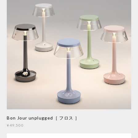
Bon Jour unplugged［ フロス ］
¥49,500