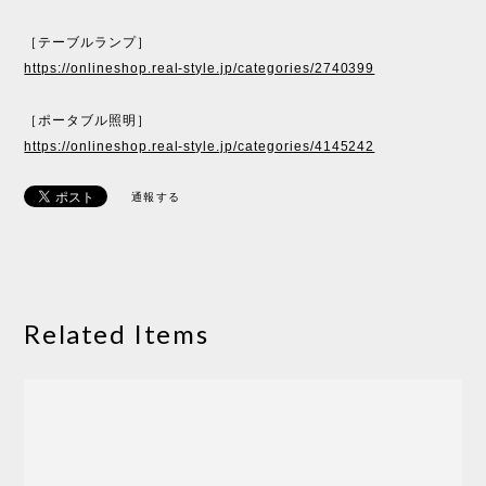
［テーブルランプ］
https://onlineshop.real-style.jp/categories/2740399
［ポータブル照明］
https://onlineshop.real-style.jp/categories/4145242
通報する
Related Items