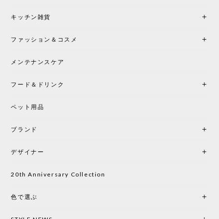
シートクッションプレゼント！CH24 Yチェア ビーチ SOFT BY ILSE CRAWFORD FALU［カールハンセン&サン］
キッチン雑貨
2026/05/25
ファッション＆コスメ
この色とピューターの2色買いました。黒も購入検討
中です。
メンテナンスケア
フード＆ドリンク
シートクッションプレゼント CH24 Yチェア ビーチ SOFT BY ILSE CRAWFORD PEWTER［カールハンセン&サン］
ペット用品
2026/05/25
ブランド
初めて購入したショップです。 確認の電話やメール
をして、対応が良かったので、商品の到着をドキド
デザイナー
キしながら待っています。 商品が届いたら、また買
い物したいと思っています。
20th Anniversary Collection
色で選ぶ
CHUSEN てぬぐい なかよし［ Mustakivi ］
2026/05/19