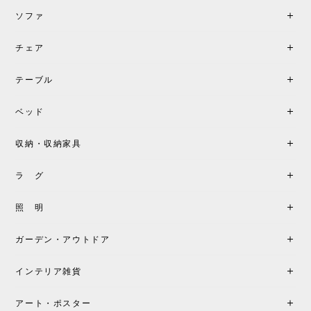
ソファ
チェア
《レビューでピロープレゼント》BKF Chair バタフライチェア MARIPOSA ブラック ［cuero］
BKFブラック/レビュー投稿する
2026/06/07
テーブル
座り心地が良いです。購入して良かったです。
ベッド
収納・収納家具
《レビューキャンペーン》MG501 キューバチェア OUTDOOR チーク フラットロープ セサミ［カールハンセン&サン］
2026/05/31
ラ グ
製品もご対応も非常に良く、購入して本当に良かっ
照 明
たです。製品仕様や納期について不明点があった際
も丁寧にご案内頂き、安心して購入できました。ま
ガーデン・アウトドア
た、届いた製品も梱包含め非常にきれいな状態で大
満足です。またこちらのショップで製品購入し、イ
インテリア雑貨
ンテリアづくりを楽しんでいきたいと思います。
アート・ポスター