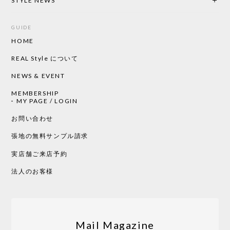
STYLE NEWS
GUIDE
HOME
CHUSEN てぬぐい ローズ［ Mustakivi ］
2026/05/19
REAL Style について
NEWS & EVENT
MEMBERSHIP
CHUSEN てぬぐい 中べんけい［ Mustakivi ］
MY PAGE / LOGIN
2026/05/19
お問い合わせ
張地の無料サンプル請求
実店舗ご来店予約
CHUSEN てぬぐい べんけい［ Mustakivi ］
2026/05/19
法人のお客様
Tempo Drop ドーン［ヒャクパーセント］
2026/05/19
Mail Magazine