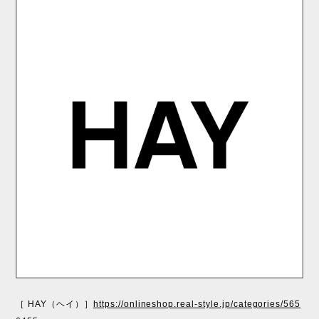
［ HAY（ヘイ）］
https://onlineshop.real-style.jp/categories/565