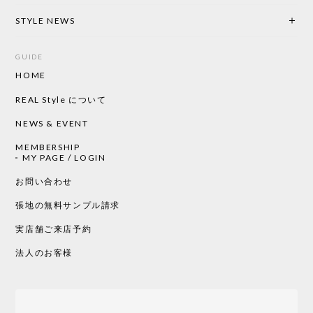
2026/05/19
STYLE NEWS
GUIDE
HOME
CHUSEN てぬぐい ローズ［ Mustakivi ］
2026/05/19
REAL Style について
NEWS & EVENT
MEMBERSHIP
CHUSEN てぬぐい 中べんけい［ Mustakivi ］
MY PAGE / LOGIN
2026/05/19
お問い合わせ
張地の無料サンプル請求
実店舗ご来店予約
CHUSEN てぬぐい べんけい［ Mustakivi ］
2026/05/19
法人のお客様
Tempo Drop ドーン［ヒャクパーセント］