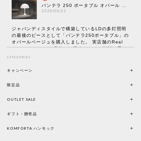
パンテラ 250 ポータブル オパール V3 全13色［ ルイスポールセン ］
2026/06/23
ジャパンディスタイルで構築しているLDの多灯照明
の最後のピースとして「パンテラ250ポータブル」の
オパールベージュを購入しました。 実店舗のReal
Styleさんはとても素敵で、親身になって相談に乗っ
てくださり、本当にインテリアが好きなのだと感じ
CATEGORIES
られたのでこちらで購入させていただきました。 最
後までオパールホワイトと迷いましたが、空間全体
キャンペーン
の統一感や温かみのある雰囲気を考慮してベージュ
を選択。結果は大正解でした。 インテリアに美しく
限定品
馴染み、これ一つ灯すだけで空間の心地よさと柔ら
かさが一気に引き立ちます。夜のひとときがさらに
OUTLET SALE
楽しみな時間になりました。 コードレスの利便性は
もちろん、乳白色のシェードから溢れる優しい透過
ギフト・贈答品
光は眺めているだけで癒やされます。 あまりの素晴
らしさに、キッチンカウンター用として、もう一回
り小さい「160ポータブル」のオパールベージュも追
KOMFORTA ハンモック
加で注文してしまいました。 お部屋の雰囲気を格上
げしてくれる、心からおすすめしたい名作ランプで