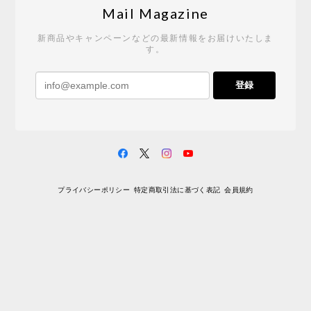
2026/05/19
Mail Magazine
新商品やキャンペーンなどの最新情報をお届けいたしま
す。
《レビューキャンペーン》 CH24 Yチェア ウォールナット ナチュラル ペーパーコード （オイルフィニッシュ）［カールハンセン&サン］
登録
2026/04/27
サイトや商品に関する質問への回答が早く、また発
送時期も事前に連絡いただき、ショップの対応はと
ても良いです。 こちらの商品は2脚めの購入です
が、ウォールナットはやはり木目も色味も美しく、
満足です。1脚めは数年前に購入したので経年変化で
プライバシーポリシー
特定商取引法に基づく表記
会員規約
少し色が明るくなっていますが、2脚めもいずれ同じ
色味に落ち着いてくるかと思われます。（なお、6年
前は17万円でしたがそこから1.5倍に値上がりしてし
まいました。欲しい人は無理してでも早く買ったほ
うがいいかもしれません。） 一点気になったのは、
脚のうち1本が高さ調整のため数mmカットされてい
ましたが切りっぱなしのため、脚の下部のテーパー
（丸みを帯びているところ）の形状が他の3本と異な