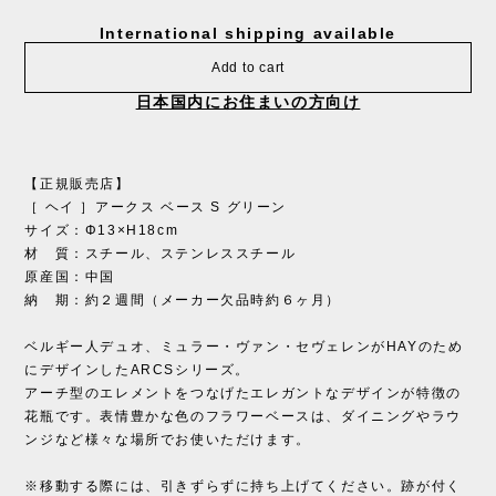
International shipping available
Add to cart
日本国内にお住まいの方向け
【正規販売店】
［ ヘイ ］アークス ベース S グリーン
サイズ：Φ13×H18cm
材 質：スチール、ステンレススチール
原産国：中国
納 期：約２週間（メーカー欠品時約６ヶ月）
ベルギー人デュオ、ミュラー・ヴァン・セヴェレンがHAYのため
にデザインしたARCSシリーズ。
アーチ型のエレメントをつなげたエレガントなデザインが特徴の
花瓶です。表情豊かな色のフラワーベースは、ダイニングやラウ
ンジなど様々な場所でお使いただけます。
※移動する際には、引きずらずに持ち上げてください。跡が付く