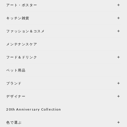
アート・ポスター
シートクッションプレゼント！CH24 Yチェア ビーチ SOFT BY ILSE CRAWFORD FALU［カールハンセン&サン］
キッチン雑貨
2026/05/25
ファッション＆コスメ
この色とピューターの2色買いました。黒も購入検討
中です。
メンテナンスケア
フード＆ドリンク
シートクッションプレゼント CH24 Yチェア ビーチ SOFT BY ILSE CRAWFORD PEWTER［カールハンセン&サン］
ペット用品
2026/05/25
ブランド
初めて購入したショップです。 確認の電話やメール
をして、対応が良かったので、商品の到着をドキド
デザイナー
キしながら待っています。 商品が届いたら、また買
い物したいと思っています。
20th Anniversary Collection
色で選ぶ
CHUSEN てぬぐい なかよし［ Mustakivi ］