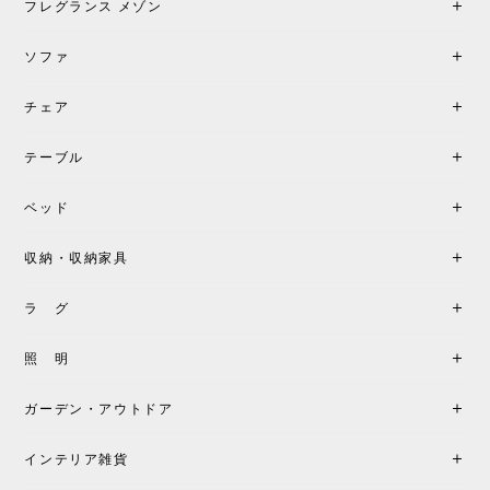
フレグランス メゾン
す。
ソファ
チェア
《レビューでピロープレゼント》BKF Chair バタフライチェア MARIPOSA ブラック ［cuero］
BKFブラック/レビュー投稿する
2026/06/07
テーブル
座り心地が良いです。購入して良かったです。
ベッド
収納・収納家具
《レビューキャンペーン》MG501 キューバチェア OUTDOOR チーク フラットロープ セサミ［カールハンセン&サン］
2026/05/31
ラ グ
製品もご対応も非常に良く、購入して本当に良かっ
照 明
たです。製品仕様や納期について不明点があった際
も丁寧にご案内頂き、安心して購入できました。ま
ガーデン・アウトドア
た、届いた製品も梱包含め非常にきれいな状態で大
満足です。またこちらのショップで製品購入し、イ
インテリア雑貨
ンテリアづくりを楽しんでいきたいと思います。