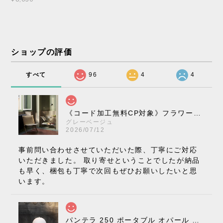
ショップの評価
すべて
96
4
4
《コード加工無料CP対象》フラワーポット ペンダントライト VP10［ &Tradition ］
グレーベージュ
2026/07/12
事前問い合わせさせていただいた際、丁寧にご対応
いただきました。 取り寄せということでしたが納品
も早く、梱包も丁寧で次回もぜひお願いしたいと思
います。
パンテラ 250 ポータブル オパール V3 全13色［ ルイスポールセン ］