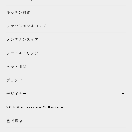
シートクッションプレゼント！CH24 Yチェア ビーチ SOFT BY ILSE CRAWFORD FALU［カールハンセン&サン］
キッチン雑貨
2026/05/25
ファッション＆コスメ
この色とピューターの2色買いました。黒も購入検討
中です。
メンテナンスケア
フード＆ドリンク
シートクッションプレゼント CH24 Yチェア ビーチ SOFT BY ILSE CRAWFORD PEWTER［カールハンセン&サン］
ペット用品
2026/05/25
ブランド
初めて購入したショップです。 確認の電話やメール
をして、対応が良かったので、商品の到着をドキド
デザイナー
キしながら待っています。 商品が届いたら、また買
い物したいと思っています。
20th Anniversary Collection
色で選ぶ
CHUSEN てぬぐい なかよし［ Mustakivi ］
2026/05/19