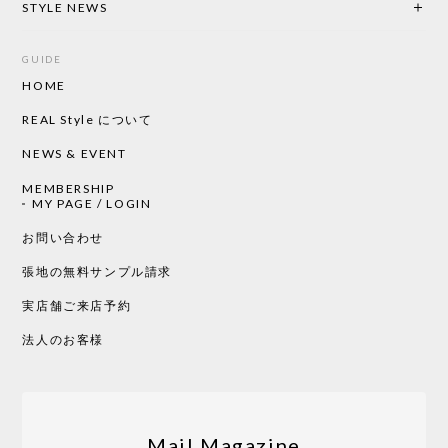
STYLE NEWS
GUIDE
HOME
CHUSEN てぬぐい ローズ［ Mustakivi ］
2026/05/19
REAL Style について
NEWS & EVENT
MEMBERSHIP
CHUSEN てぬぐい 中べんけい［ Mustakivi ］
MY PAGE / LOGIN
2026/05/19
お問い合わせ
張地の無料サンプル請求
実店舗ご来店予約
CHUSEN てぬぐい べんけい［ Mustakivi ］
2026/05/19
法人のお客様
Tempo Drop ドーン［ヒャクパーセント］
2026/05/19
Mail Magazine