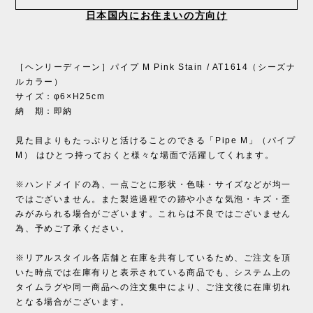
日本国内にお住まいの方向け
［ヘンリーディーン］パイプ M Pink Stain / AT1614（シーズナ
ルカラー）
サイズ：φ6×H25cm
納 期：即納
見た目よりもたっぷりと活けることのできる「Pipe M」（パイプ
M） はひとつ持っておくと様々な場面で活躍してくれます。
※ハンドメイドの為、一点ごとに形状・色味・サイズなどが均一
ではございません。また製造過程での跡や小さな気泡・キズ・歪
みがみられる場合がございます。これらは不良ではございません
為、予めご了承ください。
※リアルスタイル各店舗と在庫を共有しているため、ご注文を頂
いた時点では在庫有りと表示されている商品でも、システム上の
タイムラグや同一商品への注文集中により、ご注文後に在庫切れ
となる場合がございます。