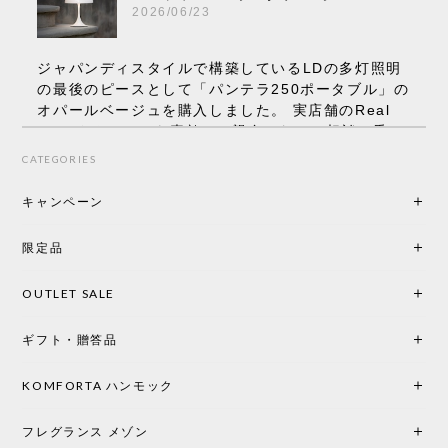
2026/06/23
ジャパンディスタイルで構築しているLDの多灯照明
の最後のピースとして「パンテラ250ポータブル」の
オパールベージュを購入しました。 実店舗のReal
Styleさんはとても素敵で、親身になって相談に乗っ
てくださり、本当にインテリアが好きなのだと感じ
CATEGORIES
られたのでこちらで購入させていただきました。 最
後までオパールホワイトと迷いましたが、空間全体
キャンペーン
の統一感や温かみのある雰囲気を考慮してベージュ
を選択。結果は大正解でした。 インテリアに美しく
限定品
馴染み、これ一つ灯すだけで空間の心地よさと柔ら
かさが一気に引き立ちます。夜のひとときがさらに
OUTLET SALE
楽しみな時間になりました。 コードレスの利便性は
もちろん、乳白色のシェードから溢れる優しい透過
ギフト・贈答品
光は眺めているだけで癒やされます。 あまりの素晴
らしさに、キッチンカウンター用として、もう一回
り小さい「160ポータブル」のオパールベージュも追
KOMFORTA ハンモック
加で注文してしまいました。 お部屋の雰囲気を格上
げしてくれる、心からおすすめしたい名作ランプで
フレグランス メゾン
す。