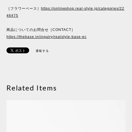
［フラワーベース］
https://onlineshop.real-style.jp/categories/22
46475
商品についてのお問合せ［CONTACT］
https://thebase.in/inquiry/realstyle-base-ec
通報する
Related Items