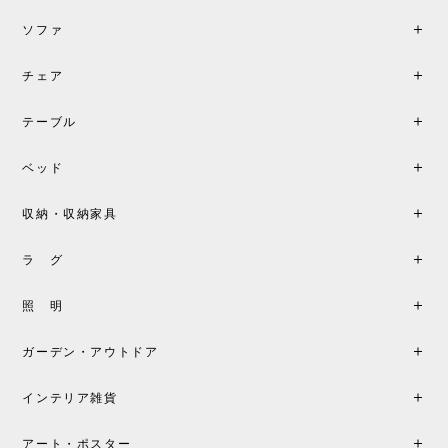
ソファ
チェア
《レビューでピロープレゼント》BKF Chair バタフライチェア MARIPOSA ブラック ［cuero］
BKFブラック/レビュー投稿する
2026/06/07
テーブル
座り心地が良いです。購入して良かったです。
ベッド
収納・収納家具
《レビューキャンペーン》MG501 キューバチェア OUTDOOR チーク フラットロープ セサミ［カールハンセン&サン］
2026/05/31
ラ グ
製品もご対応も非常に良く、購入して本当に良かっ
照 明
たです。製品仕様や納期について不明点があった際
も丁寧にご案内頂き、安心して購入できました。ま
ガーデン・アウトドア
た、届いた製品も梱包含め非常にきれいな状態で大
満足です。またこちらのショップで製品購入し、イ
インテリア雑貨
ンテリアづくりを楽しんでいきたいと思います。
アート・ポスター