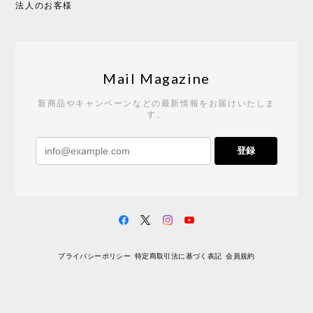
法人のお客様
Tempo Drop ドーン［ヒャクパーセント］
2026/05/19
Mail Magazine
新商品やキャンペーンなどの最新情報をお届けいたしま
す。
《レビューキャンペーン》 CH24 Yチェア ウォールナット ナチュラル ペーパーコード （オイルフィニッシュ）［カールハンセン&サン］
登録
2026/04/27
サイトや商品に関する質問への回答が早く、また発
送時期も事前に連絡いただき、ショップの対応はと
ても良いです。 こちらの商品は2脚めの購入です
が、ウォールナットはやはり木目も色味も美しく、
満足です。1脚めは数年前に購入したので経年変化で
プライバシーポリシー
特定商取引法に基づく表記
会員規約
少し色が明るくなっていますが、2脚めもいずれ同じ
色味に落ち着いてくるかと思われます。（なお、6年
前は17万円でしたがそこから1.5倍に値上がりしてし
まいました。欲しい人は無理してでも早く買ったほ