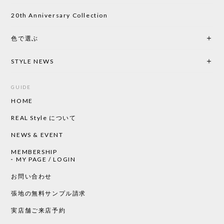
い物したいと思っています。
20th Anniversary Collection
色で選ぶ
CHUSEN てぬぐい なかよし［ Mustakivi ］
2026/05/19
STYLE NEWS
GUIDE
HOME
CHUSEN てぬぐい ローズ［ Mustakivi ］
2026/05/19
REAL Style について
NEWS & EVENT
MEMBERSHIP
CHUSEN てぬぐい 中べんけい［ Mustakivi ］
MY PAGE / LOGIN
2026/05/19
お問い合わせ
張地の無料サンプル請求
実店舗ご来店予約
CHUSEN てぬぐい べんけい［ Mustakivi ］
2026/05/19