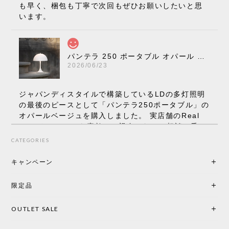
も早く、梱包も丁寧で次回もぜひお願いしたいと思
います。
パンテラ 250 ポータブル オパール V3 全13色［ ルイスポールセン ］
2026/06/23
ジャパンディスタイルで構築しているLDの多灯照明
の最後のピースとして「パンテラ250ポータブル」の
オパールベージュを購入しました。 実店舗のReal
Styleさんはとても素敵で、親身になって相談に乗っ
てくださり、本当にインテリアが好きなのだと感じ
CATEGORIES
られたのでこちらで購入させていただきました。 最
後までオパールホワイトと迷いましたが、空間全体
キャンペーン
の統一感や温かみのある雰囲気を考慮してベージュ
を選択。結果は大正解でした。 インテリアに美しく
限定品
馴染み、これ一つ灯すだけで空間の心地よさと柔ら
かさが一気に引き立ちます。夜のひとときがさらに
OUTLET SALE
楽しみな時間になりました。 コードレスの利便性は
もちろん、乳白色のシェードから溢れる優しい透過