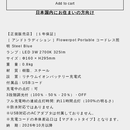
Add to cart
日本国内にお住まいの方向け
【正規販売店】［１年保証］
［ アンドトラディション ］Flowerpot Portable コードレス照
明 Steel Blue
ランプ：LED 3W 2700K 325lm
サイズ：Φ160 × H295mm
重 量：0.8kg
材 質：樹脂、スチール
設 置：リチウムイオンバッテリー充電式
付属品：USBコード
充電中の点灯：可
3段階調光付（100％ - 50％ - 20％）・OFF
フル充電時の連続点灯時間: 約11時間点灯（100%の明るさ）
※防水対応ではありません
※USB対応のACアダプタは付属しておりません。
※充電コードの本体差込口は【マグネットタイプ】となります。
納 期：2026年10月以降