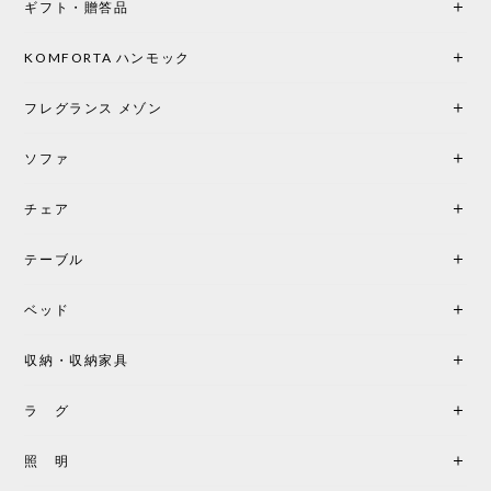
ギフト・贈答品
光は眺めているだけで癒やされます。 あまりの素晴
らしさに、キッチンカウンター用として、もう一回
り小さい「160ポータブル」のオパールベージュも追
KOMFORTA ハンモック
加で注文してしまいました。 お部屋の雰囲気を格上
げしてくれる、心からおすすめしたい名作ランプで
フレグランス メゾン
す。
ソファ
チェア
《レビューでピロープレゼント》BKF Chair バタフライチェア MARIPOSA ブラック ［cuero］
BKFブラック/レビュー投稿する
2026/06/07
テーブル
座り心地が良いです。購入して良かったです。
ベッド
収納・収納家具
《レビューキャンペーン》MG501 キューバチェア OUTDOOR チーク フラットロープ セサミ［カールハンセン&サン］
2026/05/31
ラ グ
製品もご対応も非常に良く、購入して本当に良かっ
照 明
たです。製品仕様や納期について不明点があった際