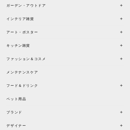
も丁寧にご案内頂き、安心して購入できました。ま
ガーデン・アウトドア
た、届いた製品も梱包含め非常にきれいな状態で大
満足です。またこちらのショップで製品購入し、イ
インテリア雑貨
ンテリアづくりを楽しんでいきたいと思います。
アート・ポスター
シートクッションプレゼント！CH24 Yチェア ビーチ SOFT BY ILSE CRAWFORD FALU［カールハンセン&サン］
キッチン雑貨
2026/05/25
ファッション＆コスメ
この色とピューターの2色買いました。黒も購入検討
中です。
メンテナンスケア
フード＆ドリンク
シートクッションプレゼント CH24 Yチェア ビーチ SOFT BY ILSE CRAWFORD PEWTER［カールハンセン&サン］
ペット用品
2026/05/25
ブランド
初めて購入したショップです。 確認の電話やメール
をして、対応が良かったので、商品の到着をドキド
デザイナー
キしながら待っています。 商品が届いたら、また買