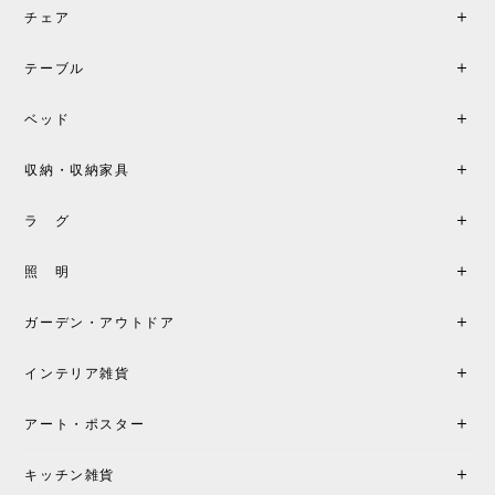
チェア
《レビューでピロープレゼント》BKF Chair バタフライチェア MARIPOSA ブラック ［cuero］
BKFブラック/レビュー投稿する
2026/06/07
テーブル
座り心地が良いです。購入して良かったです。
ベッド
収納・収納家具
《レビューキャンペーン》MG501 キューバチェア OUTDOOR チーク フラットロープ セサミ［カールハンセン&サン］
2026/05/31
ラ グ
製品もご対応も非常に良く、購入して本当に良かっ
照 明
たです。製品仕様や納期について不明点があった際
も丁寧にご案内頂き、安心して購入できました。ま
ガーデン・アウトドア
た、届いた製品も梱包含め非常にきれいな状態で大
満足です。またこちらのショップで製品購入し、イ
インテリア雑貨
ンテリアづくりを楽しんでいきたいと思います。
アート・ポスター
シートクッションプレゼント！CH24 Yチェア ビーチ SOFT BY ILSE CRAWFORD FALU［カールハンセン&サン］
キッチン雑貨
2026/05/25