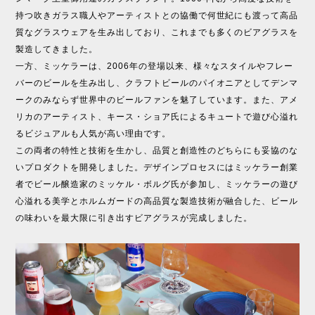
持つ吹きガラス職人やアーティストとの協働で何世紀にも渡って高品
質なグラスウェアを生み出しており、これまでも多くのビアグラスを
製造してきました。
一方、ミッケラーは、2006年の登場以来、様々なスタイルやフレー
バーのビールを生み出し、クラフトビールのパイオニアとしてデンマ
ークのみならず世界中のビールファンを魅了しています。また、アメ
リカのアーティスト、キース・ショア氏によるキュートで遊び心溢れ
るビジュアルも人気が高い理由です。
この両者の特性と技術を生かし、品質と創造性のどちらにも妥協のな
いプロダクトを開発しました。デザインプロセスにはミッケラー創業
者でビール醸造家のミッケル・ボルグ氏が参加し、ミッケラーの遊び
心溢れる美学とホルムガードの高品質な製造技術が融合した、ビール
の味わいを最大限に引き出すビアグラスが完成しました。