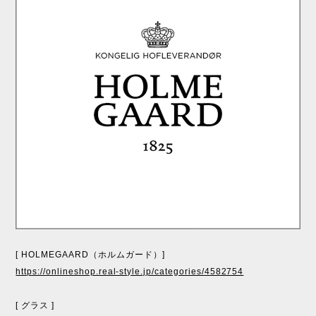
[ HOLMEGAARD（ホルムガード）]
https://onlineshop.real-style.jp/categories/4582754
[ グラス ]