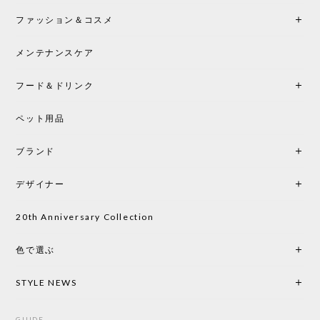
ファッション＆コスメ
この色とピューターの2色買いました。黒も購入検討
中です。
メンテナンスケア
フード＆ドリンク
シートクッションプレゼント CH24 Yチェア ビーチ SOFT BY ILSE CRAWFORD PEWTER［カールハンセン&サン］
ペット用品
2026/05/25
ブランド
初めて購入したショップです。 確認の電話やメール
をして、対応が良かったので、商品の到着をドキド
デザイナー
キしながら待っています。 商品が届いたら、また買
い物したいと思っています。
20th Anniversary Collection
色で選ぶ
CHUSEN てぬぐい なかよし［ Mustakivi ］
2026/05/19
STYLE NEWS
GUIDE