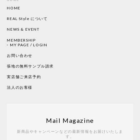
HOME
CHUSEN てぬぐい ローズ［ Mustakivi ］
2026/05/19
REAL Style について
NEWS & EVENT
MEMBERSHIP
CHUSEN てぬぐい 中べんけい［ Mustakivi ］
MY PAGE / LOGIN
2026/05/19
お問い合わせ
張地の無料サンプル請求
実店舗ご来店予約
CHUSEN てぬぐい べんけい［ Mustakivi ］
2026/05/19
法人のお客様
Tempo Drop ドーン［ヒャクパーセント］
2026/05/19
Mail Magazine
新商品やキャンペーンなどの最新情報をお届けいたしま
す。