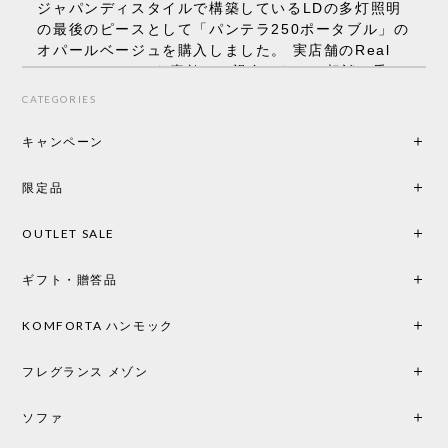
ジャパンディスタイルで構築しているLDの多灯照明
の最後のピースとして「パンテラ250ポータブル」の
オパールベージュを購入しました。 実店舗のReal
Styleさんはとても素敵で、親身になって相談に乗っ
てくださり、本当にインテリアが好きなのだと感じ
CATEGORIES
られたのでこちらで購入させていただきました。 最
後までオパールホワイトと迷いましたが、空間全体
キャンペーン
の統一感や温かみのある雰囲気を考慮してベージュ
を選択。結果は大正解でした。 インテリアに美しく
限定品
馴染み、これ一つ灯すだけで空間の心地よさと柔ら
かさが一気に引き立ちます。夜のひとときがさらに
OUTLET SALE
楽しみな時間になりました。 コードレスの利便性は
もちろん、乳白色のシェードから溢れる優しい透過
ギフト・贈答品
光は眺めているだけで癒やされます。 あまりの素晴
らしさに、キッチンカウンター用として、もう一回
り小さい「160ポータブル」のオパールベージュも追
KOMFORTA ハンモック
加で注文してしまいました。 お部屋の雰囲気を格上
げしてくれる、心からおすすめしたい名作ランプで
フレグランス メゾン
す。
ソファ