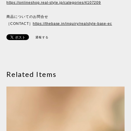
https://onlineshop.real-style.jp/categories/4107209
商品についてのお問合せ
［CONTACT］
https://thebase.in/inquiry/realstyle-base-ec
通報する
Related Items