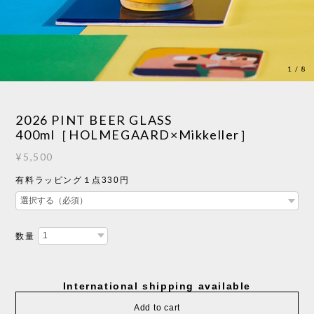
1
/
8
2026 PINT BEER GLASS
400ml［HOLMEGAARD×Mikkeller］
¥5,500
有料ラッピング１点330円
数量
International shipping available
Add to cart