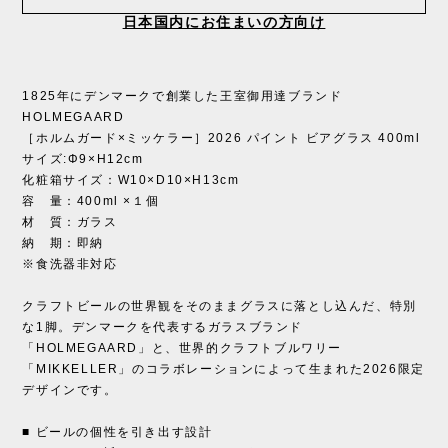
日本国内にお住まいの方向け
1825年にデンマークで創業した王室御用達ブランド
HOLMEGAARD
［ホルムガード×ミッケラー］2026 パイント ビアグラス 400ml
サイズ:Φ9×H12cm
化粧箱サイズ：W10×D10×H13cm
容 量：400ml ×１個
材 質：ガラス
納 期：即納
※食洗器非対応
クラフトビールの世界観をそのままグラスに落とし込んだ、特別
な1脚。デンマークを代表するガラスブランド
「HOLMEGAARD」と、世界的クラフトブルワリー
「MIKKELLER」のコラボレーションによって生まれた2026限定
デザインです。
■ ビールの個性を引き出す設計