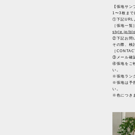
【張地サン
1〜3枚ま
①下記UR
［張地一覧
style.jp/b
②下記お問
その際、検
［CONTAC
③メール確
④張地をご
い。
※張地ラン
※張地は予
い。
※色につき