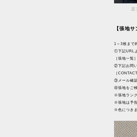
左
【張地サ
1～3枚ま
①下記UR
［張地一覧
②下記お問
［CONTAC
③メール確
④張地をご
※張地ラン
※張地は予
※色につき