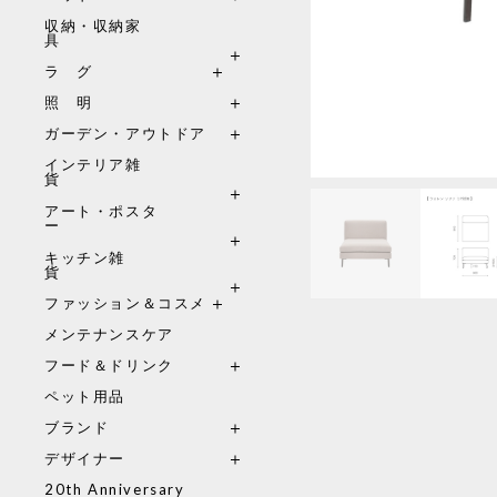
収納・収納家
具
ラ グ
照 明
ガーデン・アウトドア
インテリア雑
貨
アート・ポスタ
ー
キッチン雑
貨
ファッション＆コスメ
メンテナンスケア
フード＆ドリンク
ペット用品
ブランド
デザイナー
20th Anniversary