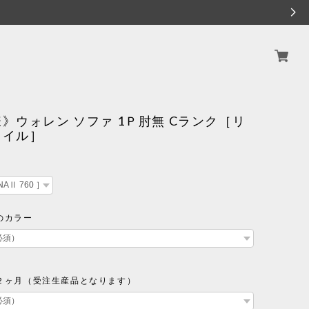
》ウォレン ソファ 1Ｐ肘無 Cランク［リ
タイル］
のカラー
２ヶ月（受注生産品となります）