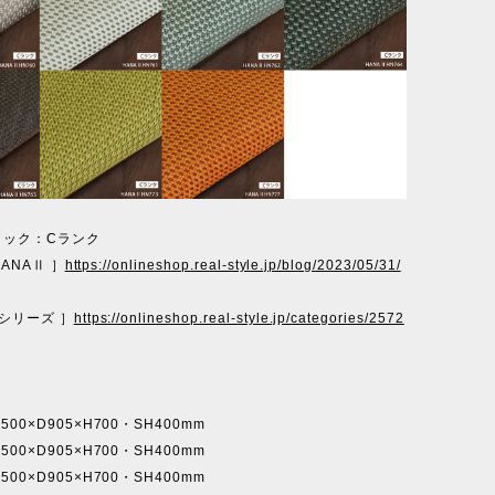
リック：Cランク
 HANAⅡ ］
https://onlineshop.real-style.jp/blog/2023/05/31/
 シリーズ ］
https://onlineshop.real-style.jp/categories/2572
00×D905×H700・SH400mm
00×D905×H700・SH400mm
00×D905×H700・SH400mm