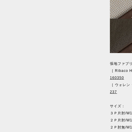
張地ファブ
［ Ribaco
160350
［ ウォレン
237
サイズ：
３Ｐ片肘/W15
２Ｐ片肘/W15
２Ｐ肘無/W15