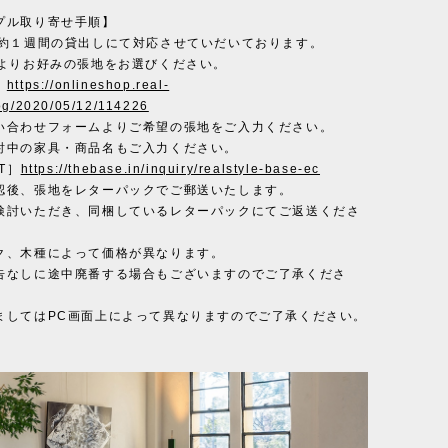
プル取り寄せ手順】
で約１週間の貸出しにて対応させていだいております。
Lよりお好みの張地をお選びください。
］
https://onlineshop.real-
log/2020/05/12/114226
い合わせフォームよりご希望の張地をご入力ください。
討中の家具・商品名もご入力ください。
T］
https://thebase.in/inquiry/realstyle-base-ec
認後、張地をレターパックでご郵送いたします。
検討いただき、同梱しているレターパックにてご返送くださ
ク、木種によって価格が異なります。
告なしに途中廃番する場合もございますのでご了承くださ
ましてはPC画面上によって異なりますのでご了承ください。