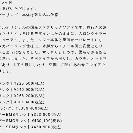
.5ヶ月
お選びいただけます。
バーリング。本体は張り込み仕様。
イルオリジナルの国産ファブリックソファです。奥行きの深
ったりとくつろげるデザインはそのままに、のロングセラー
ニューアルしました。ソファ本体と座面がセパレートにな
みカバーリング仕様に。木脚からスチール脚に変更となり、
べるようになりました。すっきりとしつつ、柔らかさもある
に進化しました。片肘タイプから肘なし、カウチ、オットマ
があり、L字の形にしたり、空間、用途にあわせてレイアウ
けます。
ンク】¥225,500(税込)
ンク】¥240,900(税込)
ンク】¥266,200(税込)
ンク】¥301,400(税込)
ンク】¥5389,400(税込)
ーEMBランク】¥393,800(税込)
ーSMOランク】¥430,100(税込)
ーSEMランク】¥460,900(税込)