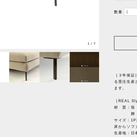
数量
1
/
7
［３年保証
る受注生産
ます。
［REAL St
材 質：張
脚 部/
サイズ：1P肘
床からソフ
生産地：日