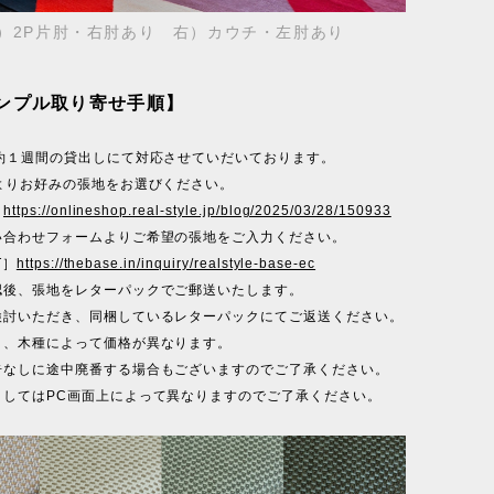
）2P片肘・右肘あり 右）カウチ・左肘あり
ンプル取り寄せ手順】
で約１週間の貸出しにて対応させていだいております。
Lよりお好みの張地をお選びください。
］
https://onlineshop.real-style.jp/blog/2025/03/28/150933
い合わせフォームよりご希望の張地をご入力ください。
T］
https://thebase.in/inquiry/realstyle-base-ec
認後、張地をレターパックでご郵送いたします。
検討いただき、同梱しているレターパックにてご返送ください。
ク、木種によって価格が異なります。
告なしに途中廃番する場合もございますのでご了承ください。
ましてはPC画面上によって異なりますのでご了承ください。