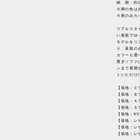
納 期：約1
※脚の色は
※座のみカ
リアルスタ
い座面でゆ
モデルをリ
り、座面の
カラーも選
寛ぎソファ
ンまで展開
トいただけ
【張地：Ｃラ
【張地：Ｂラ
【張地：Ａラ
【張地：Ｓラ
【張地：KVラ
【張地：レザ
【張地：レザ
【張地：レザ