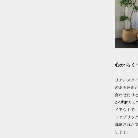
心からく
リアルスタ
のある座面
合わせたり
2P片肘と
イアウトで
ファブリッ
洗練された
します。