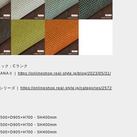
リック：Cランク
 HANAⅡ ］
https://onlineshop.real-style.jp/blog/2023/05/31/
 シリーズ ］
https://onlineshop.real-style.jp/categories/2572
00×D905×H700・SH400mm
00×D905×H700・SH400mm
00×D905×H700・SH400mm