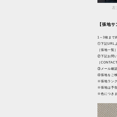
左
【張地サ
1～3枚ま
①下記UR
［張地一覧
②下記お問
［CONTAC
③メール確
④張地をご
※張地ラン
※張地は予
※色につき