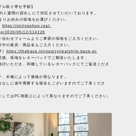
プル取り寄せ手順】
で約１週間の貸出しにて対応させていだいております。
Lよりお好みの張地をお選びください。
］
https://onlineshop.real-
log/2020/05/12/114226
い合わせフォームよりご希望の張地をご入力ください。
討中の家具・商品名もご入力ください。
T］
https://thebase.in/inquiry/realstyle-base-ec
認後、張地をレターパックでご郵送いたします。
検討いただき、同梱しているレターパックにてご返送くださ
ク、木種によって価格が異なります。
告なしに途中廃番する場合もございますのでご了承くださ
ましてはPC画面上によって異なりますのでご了承ください。