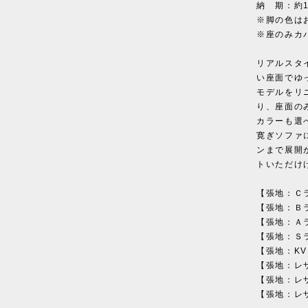
納 期：約1
※脚の色は
※座のみカ
リアルスタ
い座面でゆ
モデルをリ
り、座面の
カラーも選
寛ぎソファ
ンまで展開
トいただけ
【張地：Ｃラ
【張地：Ｂラ
【張地：Ａラ
【張地：Ｓラ
【張地：KVラ
【張地：レザ
【張地：レザ
【張地：レザ