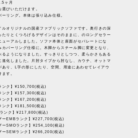
.5ヶ月
お選びいただけます。
バーリング。本体は張り込み仕様。
イルオリジナルの国産ファブリックソファです。奥行きの深
ったりとくつろげるデザインはそのままに、のロングセラー
ニューアルしました。ソファ本体と座面がセパレートにな
みカバーリング仕様に。木脚からスチール脚に変更となり、
べるようになりました。すっきりとしつつ、柔らかさもある
に進化しました。片肘タイプから肘なし、カウチ、オットマ
があり、L字の形にしたり、空間、用途にあわせてレイアウ
けます。
ンク】¥150,700(税込)
ンク】¥157,300(税込)
ンク】¥167,200(税込)
ンク】¥181,500(税込)
ンク】¥217,800(税込)
ーEMBランク】¥227,700(税込)
ーSMOランク】¥254,100(税込)
ーSEMランク】¥266,200(税込)