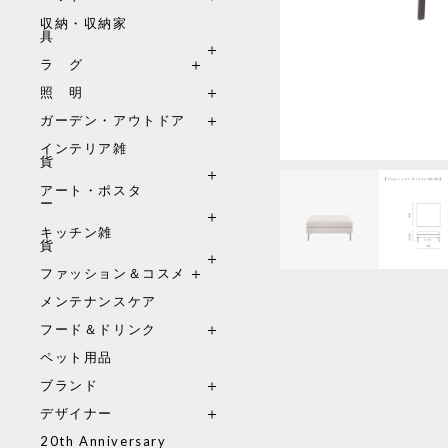
収納・収納家
具
ラ グ
照 明
ガーデン・アウトドア
インテリア雑
貨
アート・ポスタ
ー
キッチン雑
貨
ファッション＆コスメ
メンテナンスケア
フード＆ドリンク
ペット用品
ブランド
デザイナー
20th Anniversary