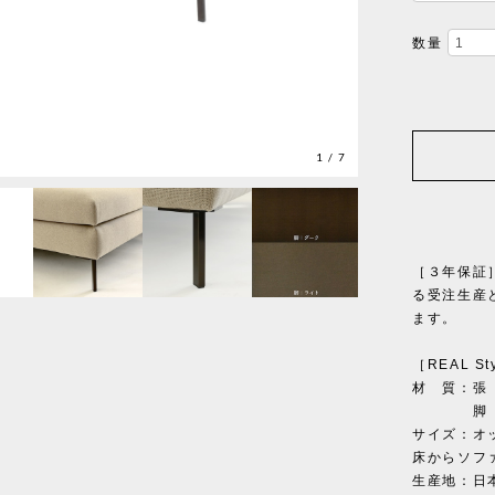
数量
1
/
7
［３年保証
る受注生産
ます。
［REAL St
材 質：張
脚 部/
サイズ：オット
床からソフ
生産地：日