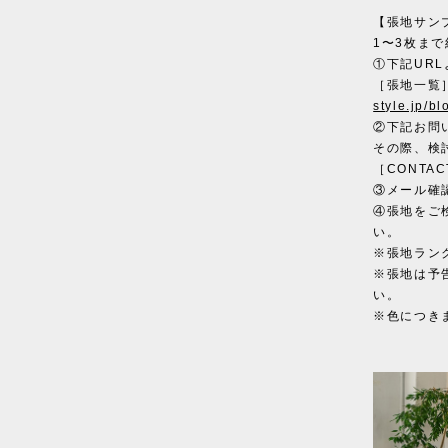
【張地サン
1〜3枚ま
①下記UR
［張地一覧
style.jp/b
②下記お問
その際、検
［CONTAC
③メール確
④張地をご
い。
※張地ラン
※張地は予
い。
※色につき