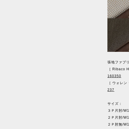
張地ファブ
［ Ribaco
160350
［ ウォレン
237
サイズ：
３Ｐ片肘/W15
２Ｐ片肘/W15
２Ｐ肘無/W15