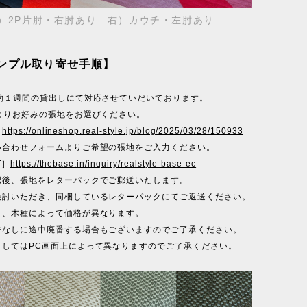
）2P片肘・右肘あり 右）カウチ・左肘あり
ンプル取り寄せ手順】
で約１週間の貸出しにて対応させていだいております。
Lよりお好みの張地をお選びください。
］
https://onlineshop.real-style.jp/blog/2025/03/28/150933
い合わせフォームよりご希望の張地をご入力ください。
T］
https://thebase.in/inquiry/realstyle-base-ec
認後、張地をレターパックでご郵送いたします。
検討いただき、同梱しているレターパックにてご返送ください。
ク、木種によって価格が異なります。
告なしに途中廃番する場合もございますのでご了承ください。
ましてはPC画面上によって異なりますのでご了承ください。