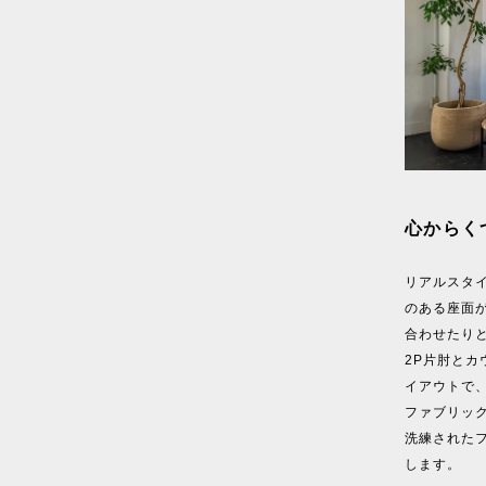
心からく
リアルスタ
のある座面
合わせたり
2P片肘と
イアウトで
ファブリッ
洗練された
します。