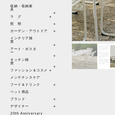
収納・収納家
具
ラ グ
照 明
ガーデン・アウトドア
インテリア雑
貨
アート・ポスタ
ー
キッチン雑
貨
ファッション＆コスメ
メンテナンスケア
フード＆ドリンク
ペット用品
ブランド
デザイナー
20th Anniversary