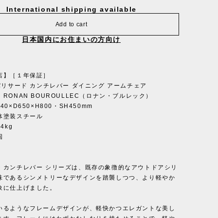
International shipping available
Add to cart
日本国内にお住まいの方向け
店】［１年保証］
パリサード カンチレバー ダイニング アームチェア
RONAN BOUROULLEC（ロナン・ブルレック）
0×D650×H800・SH450mm
体塗装スチール
4kg
国
・カンチレバー シリーズは、既存の象徴的なアウトドアシリ
味であるシンメトリーなデザインを踏襲しつつ、より軽やか
象に仕上げました。
いるようなフレームデザインが、軽快かつエレガントな美し