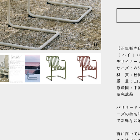
1
/
18
【正規販売
［ ヘイ ］
デザイナー：
サイズ：W54
材 質：粉
重 量：11.
原産国：中
※完成品
パリサード
ーズの持ち
で新鮮な印
宙に浮いて