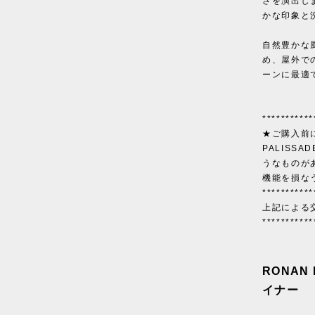
さを演出し
かな印象と
自然豊かな
め、屋外で
ーンに最適
***********
★ご購入前
PALISS
うなものが
機能を損な
***********
上記による
***********
RONAN
イナー