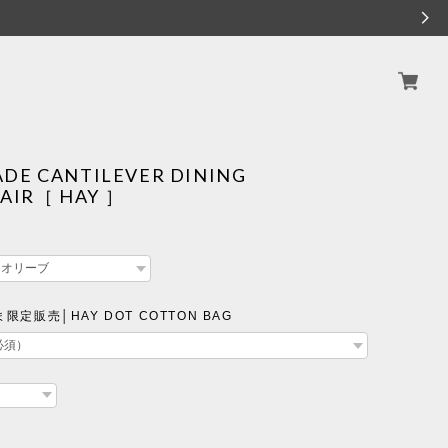
ADE CANTILEVER DINING
AIR［ HAY ］
定販売│HAY DOT COTTON BAG