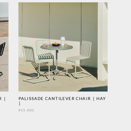
IR［
PALISSADE CANTILEVER CHAIR［ HAY
］
¥55,000