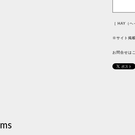
［ HAY（
※サイト掲
お問合せは
ems