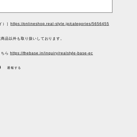
ヘイ）］
https://onlineshop.real-style.jp/categories/5656455
載商品以外も取り扱いしております。
こちら
https://thebase.in/inquiry/realstyle-base-ec
通報する