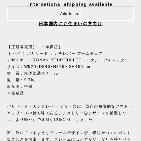
International shipping available
Add to cart
日本国内にお住まいの方向け
【正規販売店】［１年保証］
［ ヘイ ］パリサード カンチレバー アームチェア
デザイナー：RONAN BOUROULLEC（ロナン・ブルレック）
サイズ：W520×D540×H815・SH450mm
材 質：粉体塗装スチール
重 量：9.7kg
原産国：中国
※完成品
パリサード・カンチレバー シリーズは、既存の象徴的なアウトド
アシリーズの持ち味であるシンメトリーなデザインを踏襲しつ
つ、より軽やかで新鮮な印象に仕上げました。
宙に浮いているようなフレームデザインが、軽快かつエレガント
な美しさを演出します。フレームにはわずかなしなりを持たせる