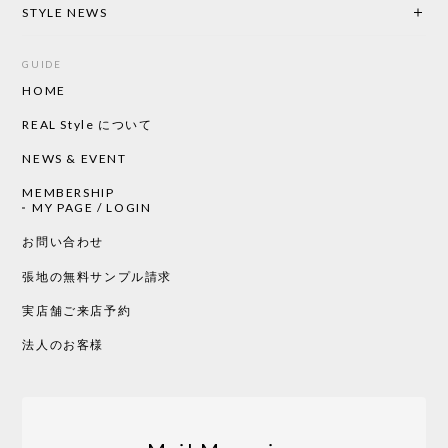
2026/05/19
STYLE NEWS
GUIDE
HOME
CHUSEN てぬぐい ローズ［ Mustakivi ］
2026/05/19
REAL Style について
NEWS & EVENT
MEMBERSHIP
CHUSEN てぬぐい 中べんけい［ Mustakivi ］
MY PAGE / LOGIN
2026/05/19
お問い合わせ
張地の無料サンプル請求
実店舗ご来店予約
CHUSEN てぬぐい べんけい［ Mustakivi ］
2026/05/19
法人のお客様
Tempo Drop ドーン［ヒャクパーセント］
2026/05/19