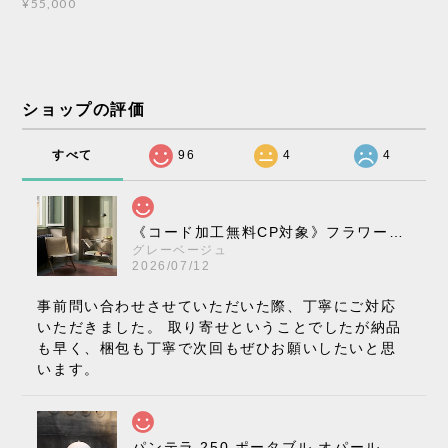
¥55,000
ショップの評価
すべて
96
4
4
《コード加工無料CP対象》フラワーポット ペンダントライト VP10［ &Tradition ］
グレーベージュ
2026/07/12
事前問い合わせさせていただいた際、丁寧にご対応
いただきました。 取り寄せということでしたが納品
も早く、梱包も丁寧で次回もぜひお願いしたいと思
います。
パンテラ 250 ポータブル オパール V3 全13色［ ルイスポールセン ］