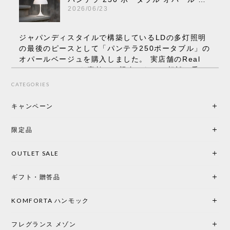
2026/06/23
ジャパンディスタイルで構築しているLDの多灯照明
の最後のピースとして「パンテラ250ポータブル」の
オパールベージュを購入しました。 実店舗のReal
Styleさんはとても素敵で、親身になって相談に乗っ
てくださり、本当にインテリアが好きなのだと感じ
CATEGORIES
られたのでこちらで購入させていただきました。 最
後までオパールホワイトと迷いましたが、空間全体
キャンペーン
の統一感や温かみのある雰囲気を考慮してベージュ
を選択。結果は大正解でした。 インテリアに美しく
限定品
馴染み、これ一つ灯すだけで空間の心地よさと柔ら
かさが一気に引き立ちます。夜のひとときがさらに
OUTLET SALE
楽しみな時間になりました。 コードレスの利便性は
もちろん、乳白色のシェードから溢れる優しい透過
ギフト・贈答品
光は眺めているだけで癒やされます。 あまりの素晴
らしさに、キッチンカウンター用として、もう一回
り小さい「160ポータブル」のオパールベージュも追
KOMFORTA ハンモック
加で注文してしまいました。 お部屋の雰囲気を格上
げしてくれる、心からおすすめしたい名作ランプで
フレグランス メゾン