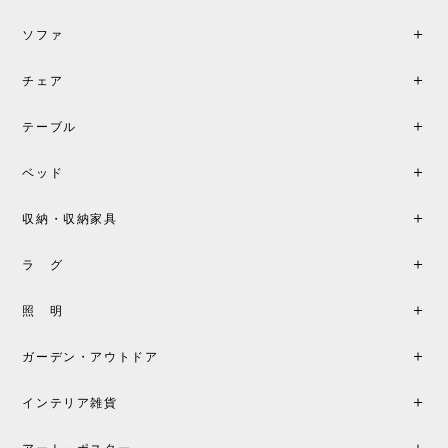
す。
ソファ
チェア
《レビューでピロープレゼント》BKF Chair バタフライチェア MARIPOSA ブラック ［cuero］
BKFブラック/レビュー投稿する
2026/06/07
テーブル
座り心地が良いです。購入して良かったです。
ベッド
収納・収納家具
《レビューキャンペーン》MG501 キューバチェア OUTDOOR チーク フラットロープ セサミ［カールハンセン&サン］
2026/05/31
ラ グ
製品もご対応も非常に良く、購入して本当に良かっ
照 明
たです。製品仕様や納期について不明点があった際
も丁寧にご案内頂き、安心して購入できました。ま
ガーデン・アウトドア
た、届いた製品も梱包含め非常にきれいな状態で大
満足です。またこちらのショップで製品購入し、イ
インテリア雑貨
ンテリアづくりを楽しんでいきたいと思います。