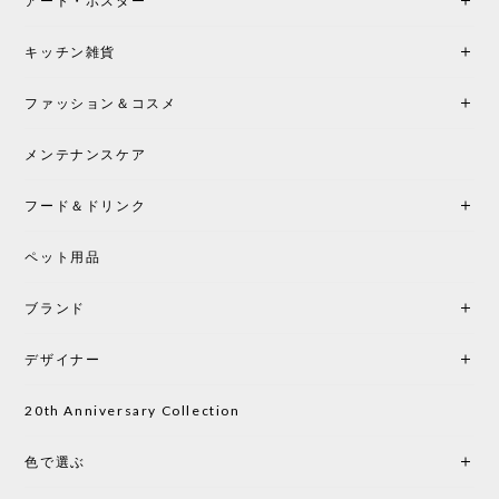
アート・ポスター
シートクッションプレゼント！CH24 Yチェア ビーチ SOFT BY ILSE CRAWFORD FALU［カールハンセン&サン］
キッチン雑貨
2026/05/25
ファッション＆コスメ
この色とピューターの2色買いました。黒も購入検討
中です。
メンテナンスケア
フード＆ドリンク
シートクッションプレゼント CH24 Yチェア ビーチ SOFT BY ILSE CRAWFORD PEWTER［カールハンセン&サン］
ペット用品
2026/05/25
ブランド
初めて購入したショップです。 確認の電話やメール
をして、対応が良かったので、商品の到着をドキド
デザイナー
キしながら待っています。 商品が届いたら、また買
い物したいと思っています。
20th Anniversary Collection
色で選ぶ
CHUSEN てぬぐい なかよし［ Mustakivi ］