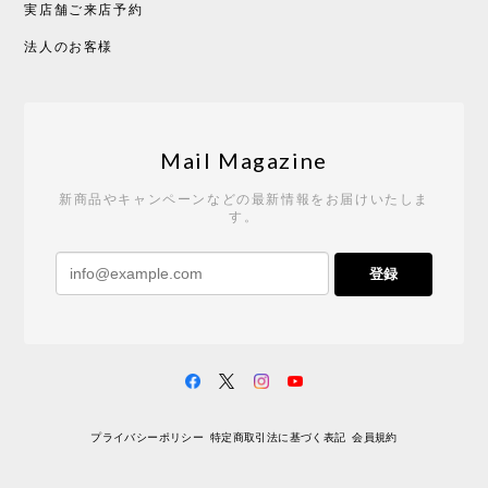
実店舗ご来店予約
CHUSEN てぬぐい べんけい［ Mustakivi ］
2026/05/19
法人のお客様
Tempo Drop ドーン［ヒャクパーセント］
2026/05/19
Mail Magazine
新商品やキャンペーンなどの最新情報をお届けいたしま
す。
《レビューキャンペーン》 CH24 Yチェア ウォールナット ナチュラル ペーパーコード （オイルフィニッシュ）［カールハンセン&サン］
登録
2026/04/27
サイトや商品に関する質問への回答が早く、また発
送時期も事前に連絡いただき、ショップの対応はと
ても良いです。 こちらの商品は2脚めの購入です
が、ウォールナットはやはり木目も色味も美しく、
満足です。1脚めは数年前に購入したので経年変化で
プライバシーポリシー
特定商取引法に基づく表記
会員規約
少し色が明るくなっていますが、2脚めもいずれ同じ
色味に落ち着いてくるかと思われます。（なお、6年