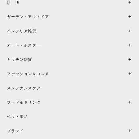
製品もご対応も非常に良く、購入して本当に良かっ
照 明
たです。製品仕様や納期について不明点があった際
も丁寧にご案内頂き、安心して購入できました。ま
ガーデン・アウトドア
た、届いた製品も梱包含め非常にきれいな状態で大
満足です。またこちらのショップで製品購入し、イ
インテリア雑貨
ンテリアづくりを楽しんでいきたいと思います。
アート・ポスター
シートクッションプレゼント！CH24 Yチェア ビーチ SOFT BY ILSE CRAWFORD FALU［カールハンセン&サン］
キッチン雑貨
2026/05/25
ファッション＆コスメ
この色とピューターの2色買いました。黒も購入検討
中です。
メンテナンスケア
フード＆ドリンク
シートクッションプレゼント CH24 Yチェア ビーチ SOFT BY ILSE CRAWFORD PEWTER［カールハンセン&サン］
ペット用品
2026/05/25
ブランド
初めて購入したショップです。 確認の電話やメール