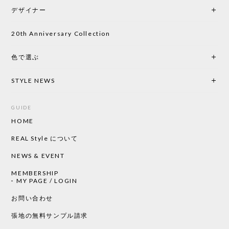
をして、対応が良かったので、商品の到着をドキド
デザイナー
キしながら待っています。 商品が届いたら、また買
い物したいと思っています。
20th Anniversary Collection
色で選ぶ
CHUSEN てぬぐい なかよし［ Mustakivi ］
2026/05/19
STYLE NEWS
GUIDE
HOME
CHUSEN てぬぐい ローズ［ Mustakivi ］
2026/05/19
REAL Style について
NEWS & EVENT
MEMBERSHIP
CHUSEN てぬぐい 中べんけい［ Mustakivi ］
MY PAGE / LOGIN
2026/05/19
お問い合わせ
張地の無料サンプル請求