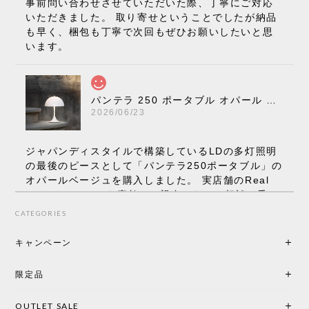
事前問い合わせさせていただいた際、丁寧にご対応
いただきました。 取り寄せということでしたが納品
も早く、梱包も丁寧で次回もぜひお願いしたいと思
います。
パンテラ 250 ポータブル オパール V3 全13色［ ルイスポールセン ］
2026/06/23
ジャパンディスタイルで構築しているLDの多灯照明
の最後のピースとして「パンテラ250ポータブル」の
オパールベージュを購入しました。 実店舗のReal
Styleさんはとても素敵で、親身になって相談に乗っ
てくださり、本当にインテリアが好きなのだと感じ
CATEGORIES
られたのでこちらで購入させていただきました。 最
後までオパールホワイトと迷いましたが、空間全体
キャンペーン
の統一感や温かみのある雰囲気を考慮してベージュ
を選択。結果は大正解でした。 インテリアに美しく
限定品
馴染み、これ一つ灯すだけで空間の心地よさと柔ら
かさが一気に引き立ちます。夜のひとときがさらに
OUTLET SALE