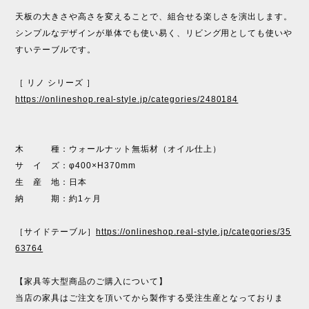
天板の大きさや高さを変えることで、組合せる楽しさを演出します。
シンプルなデザインが単体でも使い易く、リビング用としても使いや
すいテーブルです。
［ リノ シリーズ ］
https://onlineshop.real-style.jp/categories/2480184
木 種：ウォールナット無垢材（オイル仕上）
サ イ ズ：φ400×H370mm
生 産 地：日本
納 期：約1ヶ月
［サイドテーブル］
https://onlineshop.real-style.jp/categories/35
63764
【家具等大型商品のご購入について】
当店の家具はご注文を頂いてから製作する受注生産となっておりま