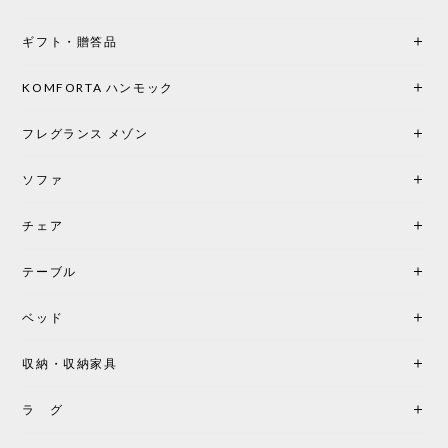
楽しみな時間になりました。 コードレスの利便性は
もちろん、乳白色のシェードから溢れる優しい透過
ギフト・贈答品
光は眺めているだけで癒やされます。 あまりの素晴
らしさに、キッチンカウンター用として、もう一回
り小さい「160ポータブル」のオパールベージュも追
KOMFORTA ハンモック
加で注文してしまいました。 お部屋の雰囲気を格上
げしてくれる、心からおすすめしたい名作ランプで
フレグランス メゾン
す。
ソファ
チェア
《レビューでピロープレゼント》BKF Chair バタフライチェア MARIPOSA ブラック ［cuero］
BKFブラック/レビュー投稿する
2026/06/07
テーブル
座り心地が良いです。購入して良かったです。
ベッド
収納・収納家具
《レビューキャンペーン》MG501 キューバチェア OUTDOOR チーク フラットロープ セサミ［カールハンセン&サン］
2026/05/31
ラ グ