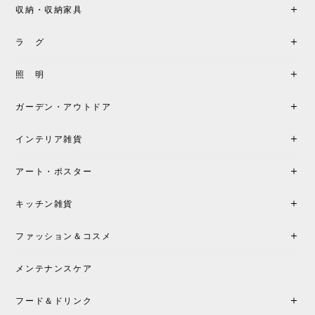
収納・収納家具
《レビューキャンペーン》MG501 キューバチェア OUTDOOR チーク フラットロープ セサミ［カールハンセン&サン］
2026/05/31
ラ グ
製品もご対応も非常に良く、購入して本当に良かっ
照 明
たです。製品仕様や納期について不明点があった際
も丁寧にご案内頂き、安心して購入できました。ま
ガーデン・アウトドア
た、届いた製品も梱包含め非常にきれいな状態で大
満足です。またこちらのショップで製品購入し、イ
インテリア雑貨
ンテリアづくりを楽しんでいきたいと思います。
アート・ポスター
シートクッションプレゼント！CH24 Yチェア ビーチ SOFT BY ILSE CRAWFORD FALU［カールハンセン&サン］
キッチン雑貨
2026/05/25
ファッション＆コスメ
この色とピューターの2色買いました。黒も購入検討
中です。
メンテナンスケア
フード＆ドリンク