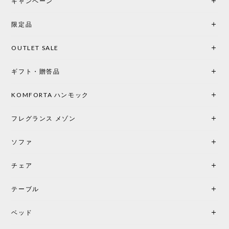
キャンペーン
の統一感や温かみのある雰囲気を考慮してベージュ
を選択。結果は大正解でした。 インテリアに美しく
限定品
馴染み、これ一つ灯すだけで空間の心地よさと柔ら
かさが一気に引き立ちます。夜のひとときがさらに
OUTLET SALE
楽しみな時間になりました。 コードレスの利便性は
もちろん、乳白色のシェードから溢れる優しい透過
ギフト・贈答品
光は眺めているだけで癒やされます。 あまりの素晴
らしさに、キッチンカウンター用として、もう一回
り小さい「160ポータブル」のオパールベージュも追
KOMFORTA ハンモック
加で注文してしまいました。 お部屋の雰囲気を格上
げしてくれる、心からおすすめしたい名作ランプで
フレグランス メゾン
す。
ソファ
チェア
《レビューでピロープレゼント》BKF Chair バタフライチェア MARIPOSA ブラック ［cuero］
BKFブラック/レビュー投稿する
2026/06/07
テーブル
座り心地が良いです。購入して良かったです。
ベッド