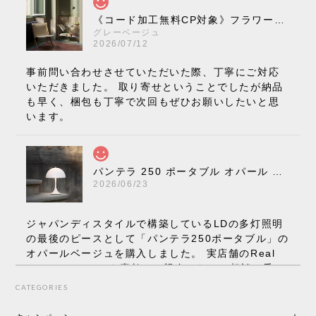
《コード加工無料CP対象》フラワーポット ペンダントライト VP10［ &Tradition ］
グレーベージュ
2026/07/12
事前問い合わせさせていただいた際、丁寧にご対応
いただきました。 取り寄せということでしたが納品
も早く、梱包も丁寧で次回もぜひお願いしたいと思
います。
パンテラ 250 ポータブル オパール V3 全13色［ ルイスポールセン ］
2026/06/23
ジャパンディスタイルで構築しているLDの多灯照明
の最後のピースとして「パンテラ250ポータブル」の
オパールベージュを購入しました。 実店舗のReal
Styleさんはとても素敵で、親身になって相談に乗っ
てくださり、本当にインテリアが好きなのだと感じ
CATEGORIES
られたのでこちらで購入させていただきました。 最
後までオパールホワイトと迷いましたが、空間全体