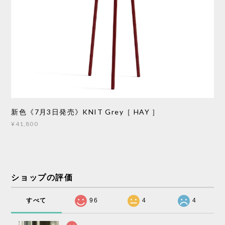
新色《7月3日発売》KNIT Grey［ HAY ］
¥41,800
ショップの評価
すべて
96
4
4