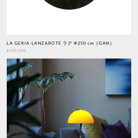
LA GERIA-LANZAROTE ラグ Φ250 cm［GAN］
¥693,000