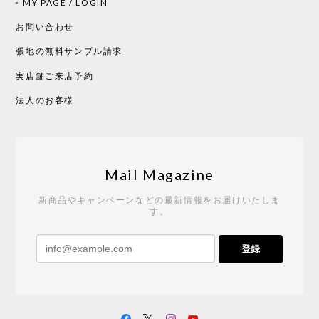
MY PAGE / LOGIN
2026/05/19
お問い合わせ
張地の無料サンプル請求
実店舗ご来店予約
CHUSEN てぬぐい べんけい［ Mustakivi ］
2026/05/19
法人のお客様
Tempo Drop ドーン［ヒャクパーセント］
2026/05/19
Mail Magazine
新商品やキャンペーンなどの最新情報をお届けいたしま
す。
《レビューキャンペーン》 CH24 Yチェア ウォールナット ナチュラル ペーパーコード （オイルフィニッシュ）［カールハンセン&サン］
登録
2026/04/27
サイトや商品に関する質問への回答が早く、また発
送時期も事前に連絡いただき、ショップの対応はと