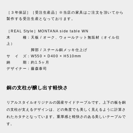
［３年保証］［受注生産品］※当店の家具はご注文を頂いてから
製作する受注生産となっております。
［REAL Style］MONTANA side table WN
木 種：天板 / オーク、ウォールナット無垢材（オイル仕
上）
脚部 / スチール銅メッキ仕上げ
サ イ ズ：W550 × D400 × H510mm
納 期：約1.5ヶ月
デザイナー：藤森泰司
銅の支柱が醸し出す軽快さ
リアルスタイルオリジナルの国産サイドテーブルです。上下の板を銅
の支柱が支えるデザインは、どの角度でも美しく見えるように計算さ
れたカタチとなっています。重厚感と軽快さのある美しいテーブルで
す。