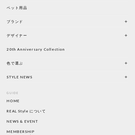
シートクッションプレゼント CH24 Yチェア ビーチ SOFT BY ILSE CRAWFORD PEWTER［カールハンセン&サン］
ペット用品
2026/05/25
ブランド
初めて購入したショップです。 確認の電話やメール
をして、対応が良かったので、商品の到着をドキド
デザイナー
キしながら待っています。 商品が届いたら、また買
い物したいと思っています。
20th Anniversary Collection
色で選ぶ
CHUSEN てぬぐい なかよし［ Mustakivi ］
2026/05/19
STYLE NEWS
GUIDE
HOME
CHUSEN てぬぐい ローズ［ Mustakivi ］
2026/05/19
REAL Style について
NEWS & EVENT
MEMBERSHIP
CHUSEN てぬぐい 中べんけい［ Mustakivi ］