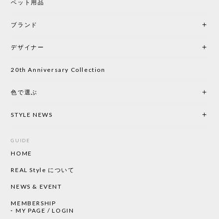
ペット用品
2026/05/25
ブランド
初めて購入したショップです。 確認の電話やメール
をして、対応が良かったので、商品の到着をドキド
デザイナー
キしながら待っています。 商品が届いたら、また買
い物したいと思っています。
20th Anniversary Collection
色で選ぶ
CHUSEN てぬぐい なかよし［ Mustakivi ］
2026/05/19
STYLE NEWS
GUIDE
HOME
CHUSEN てぬぐい ローズ［ Mustakivi ］
2026/05/19
REAL Style について
NEWS & EVENT
MEMBERSHIP
CHUSEN てぬぐい 中べんけい［ Mustakivi ］
MY PAGE / LOGIN
2026/05/19