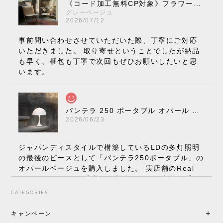
《コード加工無料CP対象》フラワーポット ペンダントライト VP10［ &Tradition ］
グレーベージュ
2026/07/12
事前問い合わせさせていただいた際、丁寧にご対応
いただきました。 取り寄せということでしたが納品
も早く、梱包も丁寧で次回もぜひお願いしたいと思
います。
パンテラ 250 ポータブル オパール V3 全13色［ ルイスポールセン ］
2026/06/23
ジャパンディスタイルで構築しているLDの多灯照明
の最後のピースとして「パンテラ250ポータブル」の
オパールベージュを購入しました。 実店舗のReal
Styleさんはとても素敵で、親身になって相談に乗っ
てくださり、本当にインテリアが好きなのだと感じ
CATEGORIES
られたのでこちらで購入させていただきました。 最
後までオパールホワイトと迷いましたが、空間全体
キャンペーン
の統一感や温かみのある雰囲気を考慮してベージュ