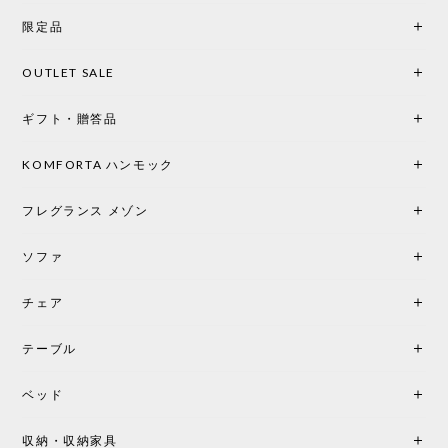
を選択。結果は大正解でした。 インテリアに美しく
限定品
馴染み、これ一つ灯すだけで空間の心地よさと柔ら
かさが一気に引き立ちます。夜のひとときがさらに
OUTLET SALE
楽しみな時間になりました。 コードレスの利便性は
もちろん、乳白色のシェードから溢れる優しい透過
ギフト・贈答品
光は眺めているだけで癒やされます。 あまりの素晴
らしさに、キッチンカウンター用として、もう一回
り小さい「160ポータブル」のオパールベージュも追
KOMFORTA ハンモック
加で注文してしまいました。 お部屋の雰囲気を格上
げしてくれる、心からおすすめしたい名作ランプで
フレグランス メゾン
す。
ソファ
チェア
《レビューでピロープレゼント》BKF Chair バタフライチェア MARIPOSA ブラック ［cuero］
BKFブラック/レビュー投稿する
2026/06/07
テーブル
座り心地が良いです。購入して良かったです。
ベッド
収納・収納家具