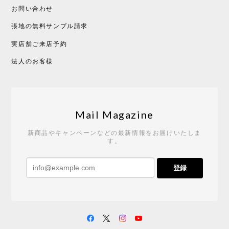
お問い合わせ
張地の無料サンプル請求
実店舗ご来店予約
CHUSEN てぬぐい べんけい［ Mustakivi ］
2026/05/19
法人のお客様
Tempo Drop ドーン［ヒャクパーセント］
2026/05/19
Mail Magazine
新商品やキャンペーンなどの最新情報をお届けいたしま
す。
《レビューキャンペーン》 CH24 Yチェア ウォールナット ナチュラル ペーパーコード （オイルフィニッシュ）［カールハンセン&サン］
登録
2026/04/27
サイトや商品に関する質問への回答が早く、また発
送時期も事前に連絡いただき、ショップの対応はと
ても良いです。 こちらの商品は2脚めの購入です