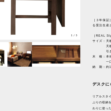
［３年保証
る受注生産
1
/
5
［REAL Sty
サイズ：天板
天板を開け
引き出し/
木 種：本体
一口コン
納 期：約
デスクに
リアルスタ
ぷりの収納
わりに使っ