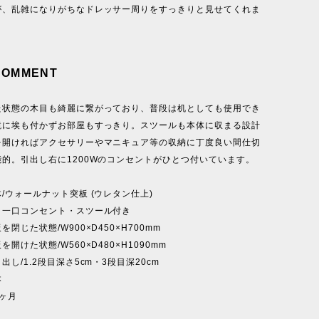
が、乱雑になりがちなドレッサー周りをすっきりと見せてくれま
COMMENT
た状態の木目も綺麗に繋がっており、普段は机としても使用でき
鏡に埃も付かずお部屋もすっきり。スツールも本体に収まる設計
を開ければアクセサリーやマニキュア等の収納に丁度良い間仕切
的。引出し右に1200Wのコンセントがひとつ付いています。
/ウォールナット突板 (ウレタン仕上)
セント・スツール付き
閉じた状態/W900×D450×H700mm
状態/W560×D480×H1090mm
.2段目深さ5cm・3段目深20cm
本
ヶ月