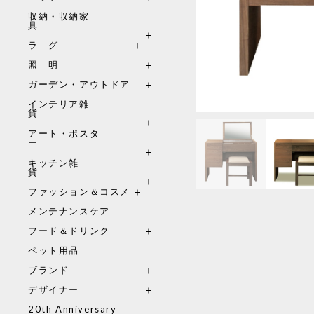
収納・収納家
具
ラ グ
照 明
ガーデン・アウトドア
インテリア雑
貨
アート・ポスタ
ー
キッチン雑
貨
ファッション＆コスメ
メンテナンスケア
フード＆ドリンク
ペット用品
ブランド
デザイナー
20th Anniversary