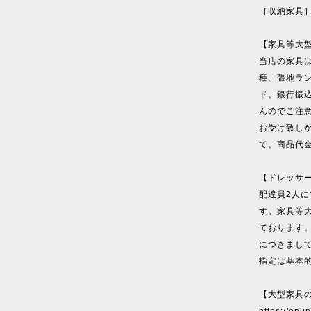
［収納家具
【家具等大
当店の家具
種、張地ラ
ド、銀行振
んのでご注
お受け致し
て、商品代
【ドレッサ
配達員2人
す。家具等
ております。
につきまし
指定は基本
【大型家具
https://onl