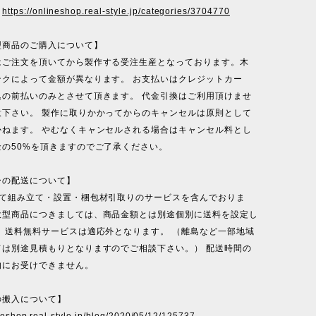
］
https://onlineshop.real-style.jp/categories/3704770
型商品のご購入について】
はご注文を頂いてから製作する受注生産となっております。木
ンクによって金額が異なります。 お支払いはクレジットカー
込の前払いのみとさせて頂きます。 代金引換はご利用頂けませ
意下さい。 製作に取りかかってからのキャンセルは原則として
かねます。 やむなくキャンセルされる場合はキャンセル料とし
金の50%を頂きますのでご了承ください。
ーの配送について】
にて組み立て・設置・梱包材引取りのサービスを含んでおりま
大型商品につきましては、商品金額とは別途個別に送料を設定し
 送料無料サービスは適応外となります。 （離島など一部地域
ては別途見積もりとなりますのでご相談下さい。） 配送時間の
的にお受けできません。
の搬入について】
ineshop.real-style.jp/blog/2020/05/12/125737