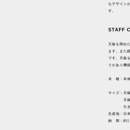
なデザイン
す。
STAFF 
天板を閉め
ます。また
です。天板
りがあり機能
木 種：本体
一口コン
サイズ：天板を
天板を開けた
引き出し/1
生産地：日
納 期：約1