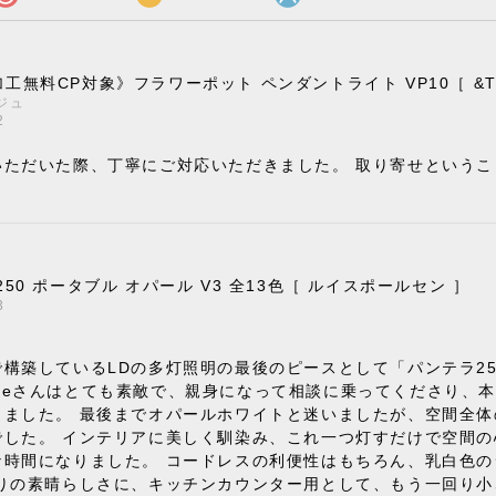
工無料CP対象》フラワーポット ペンダントライト VP10［ &Trad
ジュ
2
いただいた際、丁寧にご対応いただきました。 取り寄せという
。
250 ポータブル オパール V3 全13色［ ルイスポールセン ］
3
構築しているLDの多灯照明の最後のピースとして「パンテラ2
 Styleさんはとても素敵で、親身になって相談に乗ってくださ
きました。 最後までオパールホワイトと迷いましたが、空間全
でした。 インテリアに美しく馴染み、これ一つ灯すだけで空間
な時間になりました。 コードレスの利便性はもちろん、乳白色
りの素晴らしさに、キッチンカウンター用として、もう一回り小