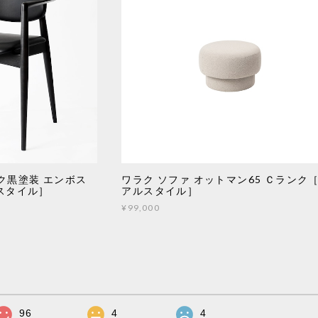
ク黒塗装 エンボス
ワラク ソファ オットマン65 Ｃランク
スタイル］
アルスタイル］
¥99,000
96
4
4