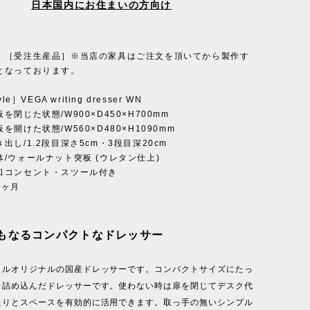
日本国内にお住まいの方向け
］［受注生産品］※当店の家具はご注文を頂いてから製作す
となっております。
le］VEGA writing dresser WN
を閉じた状態/W900×D450×H700mm
た状態/W560×D480×H1090mm
1.2段目深さ5cm・3段目深20cm
/ウォールナット突板 (ウレタン仕上)
セント・スツール付き
1ヶ月
もなるコンパクトなドレッサー
イルオリジナルの国産ドレッサーです。コンパクトサイズにたっ
を詰め込んだドレッサーです。使わない時は扉を閉じてデスク代
たりとスペースを有効的に活用できます。取っ手の無いシンプル