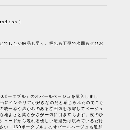
ition ］
ことでしたが納品も早く、梱包も丁寧で次回もぜひお
50ポータブル」のオパールベージュを購入しまし
り、本当にインテリアが好きなのだと感じられたのでこち
体の統一感や温かみのある雰囲気を考慮してベージュ
の心地よさと柔らかさが一気に引き立ちます。夜のひ
のシェードから溢れる優しい透過光は眺めているだけ
さい「160ポータブル」のオパールベージュも追加