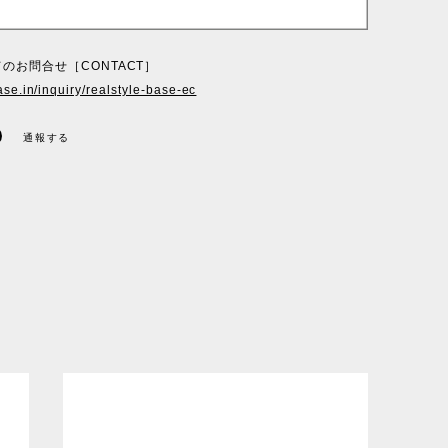
のお問合せ［CONTACT］
ase.in/inquiry/realstyle-base-ec
通報する