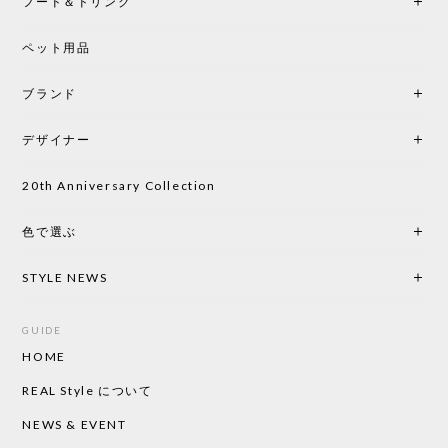
フード＆ドリンク
シートクッションプレゼント CH24 Yチェア ビーチ SOFT BY ILSE CRAWFORD PEWTER［カールハンセン&サン］
ペット用品
2026/05/25
ブランド
初めて購入したショップです。 確認の電話やメール
をして、対応が良かったので、商品の到着をドキド
デザイナー
キしながら待っています。 商品が届いたら、また買
い物したいと思っています。
20th Anniversary Collection
色で選ぶ
CHUSEN てぬぐい なかよし［ Mustakivi ］
2026/05/19
STYLE NEWS
GUIDE
HOME
CHUSEN てぬぐい ローズ［ Mustakivi ］
2026/05/19
REAL Style について
NEWS & EVENT