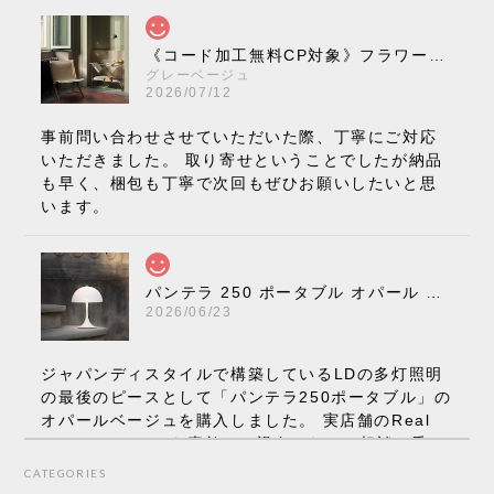
《コード加工無料CP対象》フラワーポット ペンダントライト VP10［ &Tradition ］
グレーベージュ
2026/07/12
事前問い合わせさせていただいた際、丁寧にご対応
いただきました。 取り寄せということでしたが納品
も早く、梱包も丁寧で次回もぜひお願いしたいと思
います。
パンテラ 250 ポータブル オパール V3 全13色［ ルイスポールセン ］
2026/06/23
ジャパンディスタイルで構築しているLDの多灯照明
の最後のピースとして「パンテラ250ポータブル」の
オパールベージュを購入しました。 実店舗のReal
Styleさんはとても素敵で、親身になって相談に乗っ
てくださり、本当にインテリアが好きなのだと感じ
CATEGORIES
られたのでこちらで購入させていただきました。 最