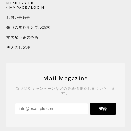
MEMBERSHIP
CHUSEN てぬぐい 中べんけい［ Mustakivi ］
MY PAGE / LOGIN
2026/05/19
お問い合わせ
張地の無料サンプル請求
実店舗ご来店予約
CHUSEN てぬぐい べんけい［ Mustakivi ］
2026/05/19
法人のお客様
Tempo Drop ドーン［ヒャクパーセント］
2026/05/19
Mail Magazine
新商品やキャンペーンなどの最新情報をお届けいたしま
す。
《レビューキャンペーン》 CH24 Yチェア ウォールナット ナチュラル ペーパーコード （オイルフィニッシュ）［カールハンセン&サン］
登録
2026/04/27
サイトや商品に関する質問への回答が早く、また発