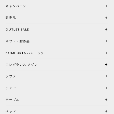
後までオパールホワイトと迷いましたが、空間全体
キャンペーン
の統一感や温かみのある雰囲気を考慮してベージュ
を選択。結果は大正解でした。 インテリアに美しく
限定品
馴染み、これ一つ灯すだけで空間の心地よさと柔ら
かさが一気に引き立ちます。夜のひとときがさらに
OUTLET SALE
楽しみな時間になりました。 コードレスの利便性は
もちろん、乳白色のシェードから溢れる優しい透過
ギフト・贈答品
光は眺めているだけで癒やされます。 あまりの素晴
らしさに、キッチンカウンター用として、もう一回
り小さい「160ポータブル」のオパールベージュも追
KOMFORTA ハンモック
加で注文してしまいました。 お部屋の雰囲気を格上
げしてくれる、心からおすすめしたい名作ランプで
フレグランス メゾン
す。
ソファ
チェア
《レビューでピロープレゼント》BKF Chair バタフライチェア MARIPOSA ブラック ［cuero］
BKFブラック/レビュー投稿する
2026/06/07
テーブル
座り心地が良いです。購入して良かったです。
ベッド