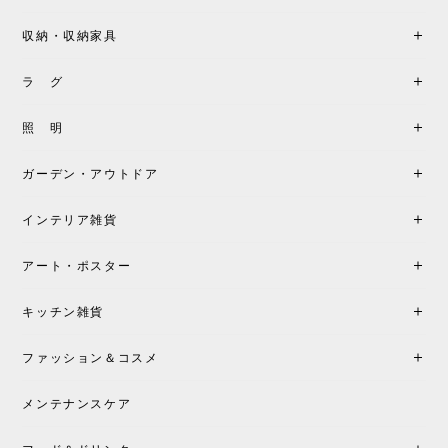
収納・収納家具
《レビューキャンペーン》MG501 キューバチェア OUTDOOR チーク フラットロープ セサミ［カールハンセン&サン］
2026/05/31
ラ グ
製品もご対応も非常に良く、購入して本当に良かっ
照 明
たです。製品仕様や納期について不明点があった際
も丁寧にご案内頂き、安心して購入できました。ま
ガーデン・アウトドア
た、届いた製品も梱包含め非常にきれいな状態で大
満足です。またこちらのショップで製品購入し、イ
インテリア雑貨
ンテリアづくりを楽しんでいきたいと思います。
アート・ポスター
シートクッションプレゼント！CH24 Yチェア ビーチ SOFT BY ILSE CRAWFORD FALU［カールハンセン&サン］
キッチン雑貨
2026/05/25
ファッション＆コスメ
この色とピューターの2色買いました。黒も購入検討
中です。
メンテナンスケア