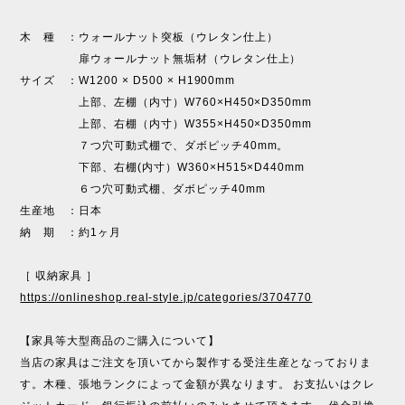
木 種 ：ウォールナット突板（ウレタン仕上）
扉ウォールナット無垢材（ウレタン仕上）
サイズ ：W1200 × D500 × H1900mm
上部、左棚（内寸）W760×H450×D350mm
上部、右棚（内寸）W355×H450×D350mm
７つ穴可動式棚で、ダボピッチ40mm。
下部、右棚(内寸）W360×H515×D440mm
６つ穴可動式棚、ダボピッチ40mm
生産地 ：日本
納 期 ：約1ヶ月
［ 収納家具 ］
https://onlineshop.real-style.jp/categories/3704770
【家具等大型商品のご購入について】
当店の家具はご注文を頂いてから製作する受注生産となっておりま
す。木種、張地ランクによって金額が異なります。 お支払いはクレ