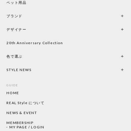
ペット用品
2026/05/25
ブランド
初めて購入したショップです。 確認の電話やメール
をして、対応が良かったので、商品の到着をドキド
デザイナー
キしながら待っています。 商品が届いたら、また買
い物したいと思っています。
20th Anniversary Collection
色で選ぶ
CHUSEN てぬぐい なかよし［ Mustakivi ］
2026/05/19
STYLE NEWS
GUIDE
HOME
CHUSEN てぬぐい ローズ［ Mustakivi ］
2026/05/19
REAL Style について
NEWS & EVENT
MEMBERSHIP
CHUSEN てぬぐい 中べんけい［ Mustakivi ］
MY PAGE / LOGIN