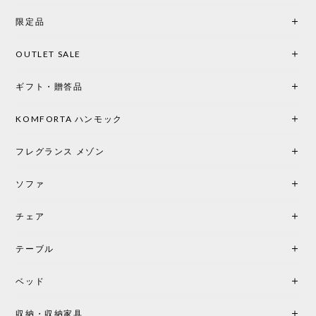
を選択。結果は大正解でした。 インテリアに美しく
限定品
馴染み、これ一つ灯すだけで空間の心地よさと柔ら
かさが一気に引き立ちます。夜のひとときがさらに
OUTLET SALE
楽しみな時間になりました。 コードレスの利便性は
もちろん、乳白色のシェードから溢れる優しい透過
ギフト・贈答品
光は眺めているだけで癒やされます。 あまりの素晴
らしさに、キッチンカウンター用として、もう一回
り小さい「160ポータブル」のオパールベージュも追
KOMFORTA ハンモック
加で注文してしまいました。 お部屋の雰囲気を格上
げしてくれる、心からおすすめしたい名作ランプで
フレグランス メゾン
す。
ソファ
チェア
《レビューでピロープレゼント》BKF Chair バタフライチェア MARIPOSA ブラック ［cuero］
BKFブラック/レビュー投稿する
2026/06/07
テーブル
座り心地が良いです。購入して良かったです。
ベッド
収納・収納家具