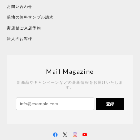
2026/05/19
お問い合わせ
張地の無料サンプル請求
実店舗ご来店予約
CHUSEN てぬぐい べんけい［ Mustakivi ］
2026/05/19
法人のお客様
Tempo Drop ドーン［ヒャクパーセント］
2026/05/19
Mail Magazine
新商品やキャンペーンなどの最新情報をお届けいたしま
す。
《レビューキャンペーン》 CH24 Yチェア ウォールナット ナチュラル ペーパーコード （オイルフィニッシュ）［カールハンセン&サン］
登録
2026/04/27
サイトや商品に関する質問への回答が早く、また発
送時期も事前に連絡いただき、ショップの対応はと
ても良いです。 こちらの商品は2脚めの購入です