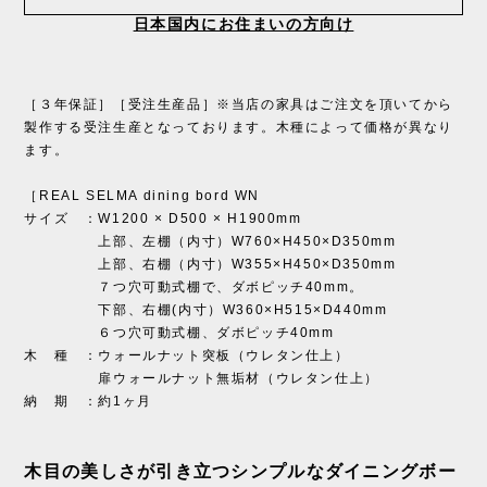
日本国内にお住まいの方向け
［３年保証］［受注生産品］※当店の家具はご注文を頂いてから
製作する受注生産となっております。木種によって価格が異なり
ます。
［REAL SELMA dining bord WN
サイズ ：W1200 × D500 × H1900mm
上部、左棚（内寸）W760×H450×D350mm
上部、右棚（内寸）W355×H450×D350mm
７つ穴可動式棚で、ダボピッチ40mm。
下部、右棚(内寸）W360×H515×D440mm
６つ穴可動式棚、ダボピッチ40mm
木 種 ：ウォールナット突板（ウレタン仕上）
扉ウォールナット無垢材（ウレタン仕上）
納 期 ：約1ヶ月
木目の美しさが引き立つシンプルなダイニングボー