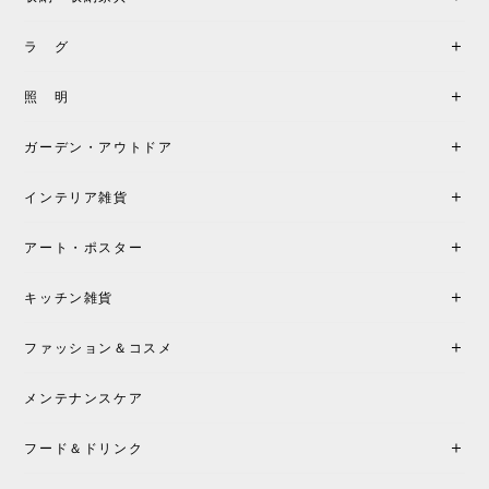
《レビューキャンペーン》MG501 キューバチェア OUTDOOR チーク フラットロープ セサミ［カールハンセン&サン］
2026/05/31
ラ グ
製品もご対応も非常に良く、購入して本当に良かっ
照 明
たです。製品仕様や納期について不明点があった際
も丁寧にご案内頂き、安心して購入できました。ま
ガーデン・アウトドア
た、届いた製品も梱包含め非常にきれいな状態で大
満足です。またこちらのショップで製品購入し、イ
インテリア雑貨
ンテリアづくりを楽しんでいきたいと思います。
アート・ポスター
シートクッションプレゼント！CH24 Yチェア ビーチ SOFT BY ILSE CRAWFORD FALU［カールハンセン&サン］
キッチン雑貨
2026/05/25
ファッション＆コスメ
この色とピューターの2色買いました。黒も購入検討
中です。
メンテナンスケア
フード＆ドリンク
シートクッションプレゼント CH24 Yチェア ビーチ SOFT BY ILSE CRAWFORD PEWTER［カールハンセン&サン］