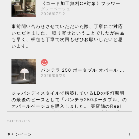
《コード加工無料CP対象》フラワーポット ペンダントライト VP10［ &Tradition ］
グレーベージュ
2026/07/12
事前問い合わせさせていただいた際、丁寧にご対応
いただきました。 取り寄せということでしたが納品
も早く、梱包も丁寧で次回もぜひお願いしたいと思
います。
パンテラ 250 ポータブル オパール V3 全13色［ ルイスポールセン ］
2026/06/23
ジャパンディスタイルで構築しているLDの多灯照明
の最後のピースとして「パンテラ250ポータブル」の
オパールベージュを購入しました。 実店舗のReal
Styleさんはとても素敵で、親身になって相談に乗っ
てくださり、本当にインテリアが好きなのだと感じ
CATEGORIES
られたのでこちらで購入させていただきました。 最
後までオパールホワイトと迷いましたが、空間全体
キャンペーン
の統一感や温かみのある雰囲気を考慮してベージュ