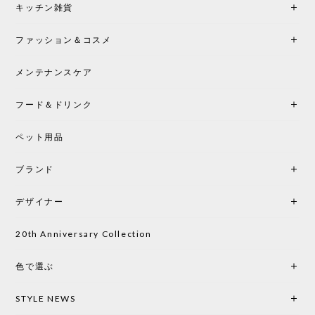
シートクッションプレゼント！CH24 Yチェア ビーチ SOFT BY ILSE CRAWFORD FALU［カールハンセン&サン］
キッチン雑貨
2026/05/25
ファッション＆コスメ
この色とピューターの2色買いました。黒も購入検討
中です。
メンテナンスケア
フード＆ドリンク
シートクッションプレゼント CH24 Yチェア ビーチ SOFT BY ILSE CRAWFORD PEWTER［カールハンセン&サン］
ペット用品
2026/05/25
ブランド
初めて購入したショップです。 確認の電話やメール
をして、対応が良かったので、商品の到着をドキド
デザイナー
キしながら待っています。 商品が届いたら、また買
い物したいと思っています。
20th Anniversary Collection
色で選ぶ
CHUSEN てぬぐい なかよし［ Mustakivi ］
2026/05/19
STYLE NEWS