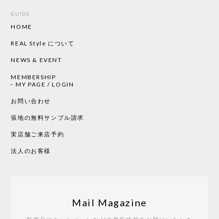
GUIDE
HOME
CHUSEN てぬぐい ローズ［ Mustakivi ］
2026/05/19
REAL Style について
NEWS & EVENT
MEMBERSHIP
CHUSEN てぬぐい 中べんけい［ Mustakivi ］
MY PAGE / LOGIN
2026/05/19
お問い合わせ
張地の無料サンプル請求
実店舗ご来店予約
CHUSEN てぬぐい べんけい［ Mustakivi ］
2026/05/19
法人のお客様
Tempo Drop ドーン［ヒャクパーセント］
2026/05/19
Mail Magazine