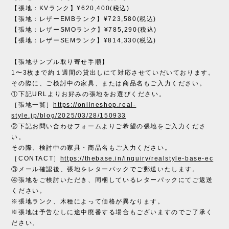
【張地：KVランク】¥620,400(税込)
【張地：レザーEMBランク】¥723,580(税込)
【張地：レザーSMOランク】¥785,290(税込)
【張地：レザーSEMランク】¥814,330(税込)
【張地サンプル取り寄せ手順】
1〜3枚まで約１週間の貸出しにて対応させていだいております。
その際に、ご検討中の家具、または商品名もご入力ください。
①下記URLよりお好みの張地をお選びください。
［張地一覧］
https://onlineshop.real-
style.jp/blog/2025/03/28/150933
②下記お問い合わせフォームよりご希望の張地をご入力くださ
い。
その際、検討中の家具・商品名もご入力ください。
［CONTACT］
https://thebase.in/inquiry/realstyle-base-ec
③メール確認後、張地をレターパックでご郵送いたします。
④張地をご検討いただき、同梱しているレターパックにてご返送
ください。
※張地ランク、木種によって価格が異なります。
※張地は予告なしに途中廃番する場合もございますのでご了承く
ださい。