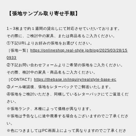
【張地サンプル取り寄せ手順】
1～3枚まで約１週間の貸出しにて対応させていだいております。
その際に、ご検討中の家具、または商品名もご入力ください。
①下記URLよりお好みの張地をお選びください。
［張地一覧］
https://onlineshop.real-style.jp/blog/2025/03/28/15
0933
②下記お問い合わせフォームよりご希望の張地をご入力ください。
その際、検討中の家具・商品名もご入力ください。
［CONTACT］
https://thebase.in/inquiry/realstyle-base-ec
③メール確認後、張地をレターパックでご郵送いたします。
④張地をご検討いただき、同梱しているレターパックにてご返送くだ
さい。
※張地ランク、木種によって価格が異なります。
※張地は予告なしに途中廃番する場合もございますのでご了承くださ
い。
※色につきましてはPC画面上によって異なりますのでご了承くださ