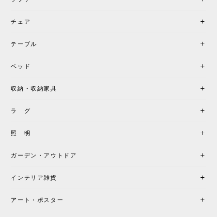
チェア
《レビューでピロープレゼント》BKF Chair バタフライチェア MARIPOSA ブラック ［cuero］
BKFブラック/レビュー投稿する
2026/06/07
テーブル
座り心地が良いです。購入して良かったです。
ベッド
収納・収納家具
《レビューキャンペーン》MG501 キューバチェア OUTDOOR チーク フラットロープ セサミ［カールハンセン&サン］
2026/05/31
ラ グ
製品もご対応も非常に良く、購入して本当に良かっ
照 明
たです。製品仕様や納期について不明点があった際
も丁寧にご案内頂き、安心して購入できました。ま
ガーデン・アウトドア
た、届いた製品も梱包含め非常にきれいな状態で大
満足です。またこちらのショップで製品購入し、イ
インテリア雑貨
ンテリアづくりを楽しんでいきたいと思います。
アート・ポスター