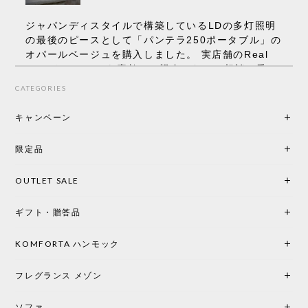
ジャパンディスタイルで構築しているLDの多灯照明
の最後のピースとして「パンテラ250ポータブル」の
オパールベージュを購入しました。 実店舗のReal
Styleさんはとても素敵で、親身になって相談に乗っ
てくださり、本当にインテリアが好きなのだと感じ
CATEGORIES
られたのでこちらで購入させていただきました。 最
後までオパールホワイトと迷いましたが、空間全体
キャンペーン
の統一感や温かみのある雰囲気を考慮してベージュ
を選択。結果は大正解でした。 インテリアに美しく
限定品
馴染み、これ一つ灯すだけで空間の心地よさと柔ら
かさが一気に引き立ちます。夜のひとときがさらに
OUTLET SALE
楽しみな時間になりました。 コードレスの利便性は
もちろん、乳白色のシェードから溢れる優しい透過
ギフト・贈答品
光は眺めているだけで癒やされます。 あまりの素晴
らしさに、キッチンカウンター用として、もう一回
り小さい「160ポータブル」のオパールベージュも追
KOMFORTA ハンモック
加で注文してしまいました。 お部屋の雰囲気を格上
げしてくれる、心からおすすめしたい名作ランプで
フレグランス メゾン
す。
ソファ