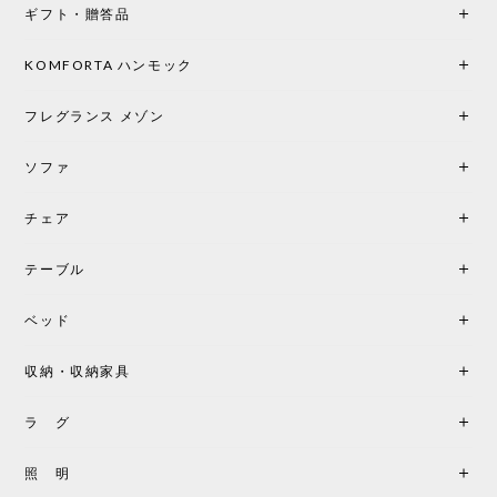
ギフト・贈答品
光は眺めているだけで癒やされます。 あまりの素晴
らしさに、キッチンカウンター用として、もう一回
り小さい「160ポータブル」のオパールベージュも追
KOMFORTA ハンモック
加で注文してしまいました。 お部屋の雰囲気を格上
げしてくれる、心からおすすめしたい名作ランプで
フレグランス メゾン
す。
ソファ
チェア
《レビューでピロープレゼント》BKF Chair バタフライチェア MARIPOSA ブラック ［cuero］
BKFブラック/レビュー投稿する
2026/06/07
テーブル
座り心地が良いです。購入して良かったです。
ベッド
収納・収納家具
《レビューキャンペーン》MG501 キューバチェア OUTDOOR チーク フラットロープ セサミ［カールハンセン&サン］
2026/05/31
ラ グ
製品もご対応も非常に良く、購入して本当に良かっ
照 明
たです。製品仕様や納期について不明点があった際