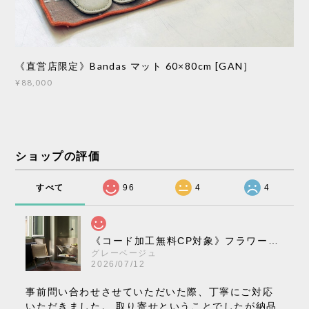
《直営店限定》Bandas マット 60×80cm [GAN］
¥88,000
ショップの評価
すべて
96
4
4
《コード加工無料CP対象》フラワーポット ペンダントライト VP10［ &Tradition ］
グレーベージュ
2026/07/12
事前問い合わせさせていただいた際、丁寧にご対応
いただきました。 取り寄せということでしたが納品