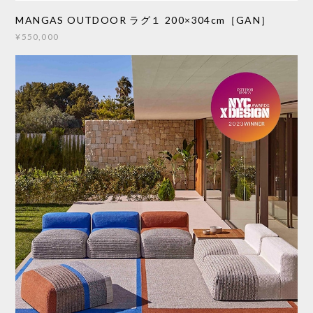
MANGAS OUTDOOR ラグ１ 200×304cm［GAN］
¥550,000