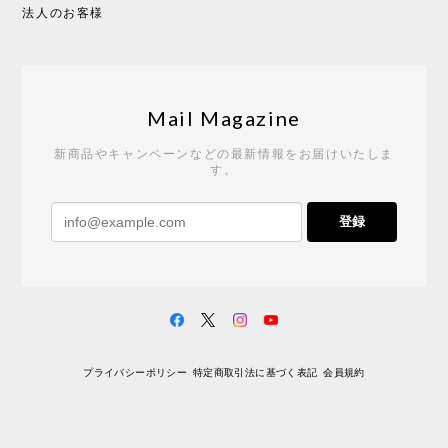
2026/05/19
法人のお客様
Tempo Drop ドーン［ヒャクパーセント］
2026/05/19
Mail Magazine
新商品やキャンペーンなどの最新情報をお届けいたしま
す。
《レビューキャンペーン》 CH24 Yチェア ウォールナット ナチュラル ペーパーコード （オイルフィニッシュ）［カールハンセン&サン］
登録
2026/04/27
サイトや商品に関する質問への回答が早く、また発
送時期も事前に連絡いただき、ショップの対応はと
ても良いです。 こちらの商品は2脚めの購入です
が、ウォールナットはやはり木目も色味も美しく、
満足です。1脚めは数年前に購入したので経年変化で
プライバシーポリシー
特定商取引法に基づく表記
会員規約
少し色が明るくなっていますが、2脚めもいずれ同じ
色味に落ち着いてくるかと思われます。（なお、6年
前は17万円でしたがそこから1.5倍に値上がりしてし
まいました。欲しい人は無理してでも早く買ったほ