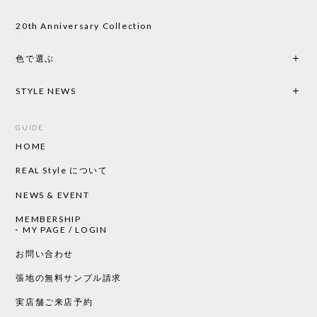
い物したいと思っています。
20th Anniversary Collection
色で選ぶ
CHUSEN てぬぐい なかよし［ Mustakivi ］
2026/05/19
STYLE NEWS
GUIDE
HOME
CHUSEN てぬぐい ローズ［ Mustakivi ］
2026/05/19
REAL Style について
NEWS & EVENT
MEMBERSHIP
CHUSEN てぬぐい 中べんけい［ Mustakivi ］
MY PAGE / LOGIN
2026/05/19
お問い合わせ
張地の無料サンプル請求
実店舗ご来店予約
CHUSEN てぬぐい べんけい［ Mustakivi ］