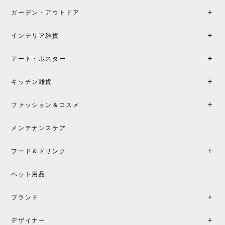
も丁寧にご案内頂き、安心して購入できました。ま
ガーデン・アウトドア
た、届いた製品も梱包含め非常にきれいな状態で大
満足です。またこちらのショップで製品購入し、イ
インテリア雑貨
ンテリアづくりを楽しんでいきたいと思います。
アート・ポスター
シートクッションプレゼント！CH24 Yチェア ビーチ SOFT BY ILSE CRAWFORD FALU［カールハンセン&サン］
キッチン雑貨
2026/05/25
ファッション＆コスメ
この色とピューターの2色買いました。黒も購入検討
中です。
メンテナンスケア
フード＆ドリンク
シートクッションプレゼント CH24 Yチェア ビーチ SOFT BY ILSE CRAWFORD PEWTER［カールハンセン&サン］
ペット用品
2026/05/25
ブランド
初めて購入したショップです。 確認の電話やメール
をして、対応が良かったので、商品の到着をドキド
デザイナー
キしながら待っています。 商品が届いたら、また買