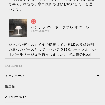
も早く、梱包も丁寧で次回もぜひお願いしたいと思
います。
パンテラ 250 ポータブル オパール V3 全13色［ ルイスポールセン ］
2026/06/23
ジャパンディスタイルで構築しているLDの多灯照明
の最後のピースとして「パンテラ250ポータブル」の
オパールベージュを購入しました。 実店舗のReal
Styleさんはとても素敵で、親身になって相談に乗っ
てくださり、本当にインテリアが好きなのだと感じ
CATEGORIES
られたのでこちらで購入させていただきました。 最
後までオパールホワイトと迷いましたが、空間全体
キャンペーン
の統一感や温かみのある雰囲気を考慮してベージュ
を選択。結果は大正解でした。 インテリアに美しく
限定品
馴染み、これ一つ灯すだけで空間の心地よさと柔ら
かさが一気に引き立ちます。夜のひとときがさらに
OUTLET SALE
楽しみな時間になりました。 コードレスの利便性は
もちろん、乳白色のシェードから溢れる優しい透過