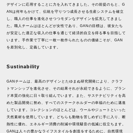
デザインに応用することに力を入れてきました。その前提のもと、G
ANは何年もかけて、伝統を守りつつ成長させる生産システムを確立
し、職人の仕事を進化させつつモダンなデザインを拡充してきまし
た。職人チームはほとんどが女性であり、GANの目標は、彼女たち
が安定した適正な収入の仕事を通じて経済的自立を得る事を目指して
います。手作業で丁寧に一枚一枚作られたものの価値こそが、GAN
を差別化し、定義しています。
Sustinability
GANチームは、最高のデザインとたゆまぬ研究開発により、クラフ
トマンシップを進化させ、その結果それが永続できるように、ブラン
ド本質の強化に日々取り組んでいます。また、サステナビリティを高
めた製品開発に努め、すべてのステークホルダーの幸福のために邁進
しています。コレクションのほとんどは、ウールやジュートといった
天然素材を使用しています。どちらも動物を苦しめずに手に入り、断
熱性に優れ、エネルギー消費の削減や環境騒音の低減に役立ちます。
GANは人々の豊かなライフスタイルを創造をするために、自然環境