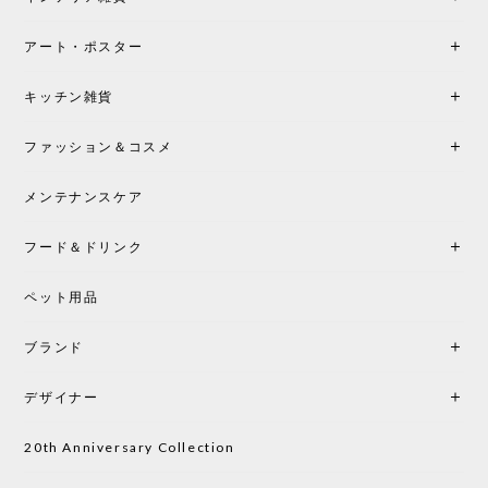
ンテリアづくりを楽しんでいきたいと思います。
アート・ポスター
シートクッションプレゼント！CH24 Yチェア ビーチ SOFT BY ILSE CRAWFORD FALU［カールハンセン&サン］
キッチン雑貨
2026/05/25
ファッション＆コスメ
この色とピューターの2色買いました。黒も購入検討
中です。
メンテナンスケア
フード＆ドリンク
シートクッションプレゼント CH24 Yチェア ビーチ SOFT BY ILSE CRAWFORD PEWTER［カールハンセン&サン］
ペット用品
2026/05/25
ブランド
初めて購入したショップです。 確認の電話やメール
をして、対応が良かったので、商品の到着をドキド
デザイナー
キしながら待っています。 商品が届いたら、また買
い物したいと思っています。
20th Anniversary Collection