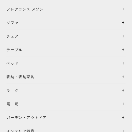
加で注文してしまいました。 お部屋の雰囲気を格上
げしてくれる、心からおすすめしたい名作ランプで
フレグランス メゾン
す。
ソファ
チェア
《レビューでピロープレゼント》BKF Chair バタフライチェア MARIPOSA ブラック ［cuero］
BKFブラック/レビュー投稿する
2026/06/07
テーブル
座り心地が良いです。購入して良かったです。
ベッド
収納・収納家具
《レビューキャンペーン》MG501 キューバチェア OUTDOOR チーク フラットロープ セサミ［カールハンセン&サン］
2026/05/31
ラ グ
製品もご対応も非常に良く、購入して本当に良かっ
照 明
たです。製品仕様や納期について不明点があった際
も丁寧にご案内頂き、安心して購入できました。ま
ガーデン・アウトドア
た、届いた製品も梱包含め非常にきれいな状態で大
満足です。またこちらのショップで製品購入し、イ
インテリア雑貨