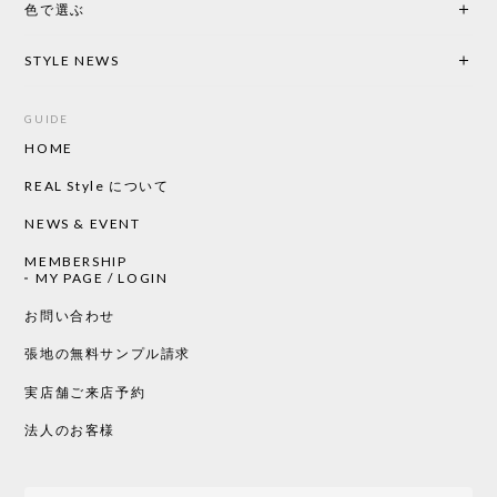
色で選ぶ
CHUSEN てぬぐい なかよし［ Mustakivi ］
2026/05/19
STYLE NEWS
GUIDE
HOME
CHUSEN てぬぐい ローズ［ Mustakivi ］
2026/05/19
REAL Style について
NEWS & EVENT
MEMBERSHIP
CHUSEN てぬぐい 中べんけい［ Mustakivi ］
MY PAGE / LOGIN
2026/05/19
お問い合わせ
張地の無料サンプル請求
実店舗ご来店予約
CHUSEN てぬぐい べんけい［ Mustakivi ］
2026/05/19
法人のお客様