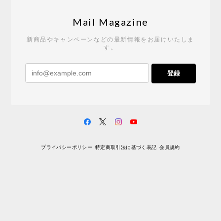
Tempo Drop ドーン［ヒャクパーセント］
2026/05/19
Mail Magazine
新商品やキャンペーンなどの最新情報をお届けいたしま
す。
《レビューキャンペーン》 CH24 Yチェア ウォールナット ナチュラル ペーパーコード （オイルフィニッシュ）［カールハンセン&サン］
登録
2026/04/27
サイトや商品に関する質問への回答が早く、また発
送時期も事前に連絡いただき、ショップの対応はと
ても良いです。 こちらの商品は2脚めの購入です
が、ウォールナットはやはり木目も色味も美しく、
満足です。1脚めは数年前に購入したので経年変化で
プライバシーポリシー
特定商取引法に基づく表記
会員規約
少し色が明るくなっていますが、2脚めもいずれ同じ
色味に落ち着いてくるかと思われます。（なお、6年
前は17万円でしたがそこから1.5倍に値上がりしてし
まいました。欲しい人は無理してでも早く買ったほ
うがいいかもしれません。） 一点気になったのは、
脚のうち1本が高さ調整のため数mmカットされてい
ましたが切りっぱなしのため、脚の下部のテーパー