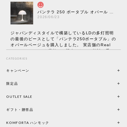
パンテラ 250 ポータブル オパール V3 全13色［ ルイスポールセン ］
2026/06/23
ジャパンディスタイルで構築しているLDの多灯照明
の最後のピースとして「パンテラ250ポータブル」の
オパールベージュを購入しました。 実店舗のReal
Styleさんはとても素敵で、親身になって相談に乗っ
てくださり、本当にインテリアが好きなのだと感じ
CATEGORIES
られたのでこちらで購入させていただきました。 最
後までオパールホワイトと迷いましたが、空間全体
キャンペーン
の統一感や温かみのある雰囲気を考慮してベージュ
を選択。結果は大正解でした。 インテリアに美しく
限定品
馴染み、これ一つ灯すだけで空間の心地よさと柔ら
かさが一気に引き立ちます。夜のひとときがさらに
OUTLET SALE
楽しみな時間になりました。 コードレスの利便性は
もちろん、乳白色のシェードから溢れる優しい透過
ギフト・贈答品
光は眺めているだけで癒やされます。 あまりの素晴
らしさに、キッチンカウンター用として、もう一回
り小さい「160ポータブル」のオパールベージュも追
KOMFORTA ハンモック