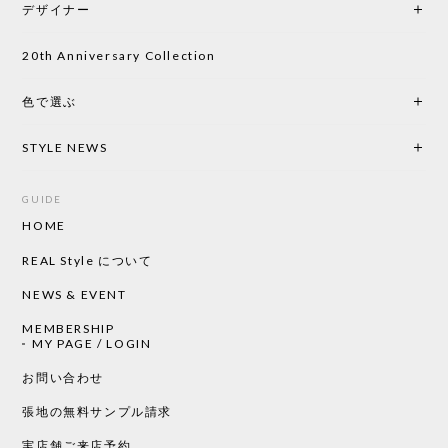
デザイナー
キしながら待っています。 商品が届いたら、また買
い物したいと思っています。
20th Anniversary Collection
色で選ぶ
CHUSEN てぬぐい なかよし［ Mustakivi ］
2026/05/19
STYLE NEWS
GUIDE
HOME
CHUSEN てぬぐい ローズ［ Mustakivi ］
2026/05/19
REAL Style について
NEWS & EVENT
MEMBERSHIP
CHUSEN てぬぐい 中べんけい［ Mustakivi ］
MY PAGE / LOGIN
2026/05/19
お問い合わせ
張地の無料サンプル請求
実店舗ご来店予約