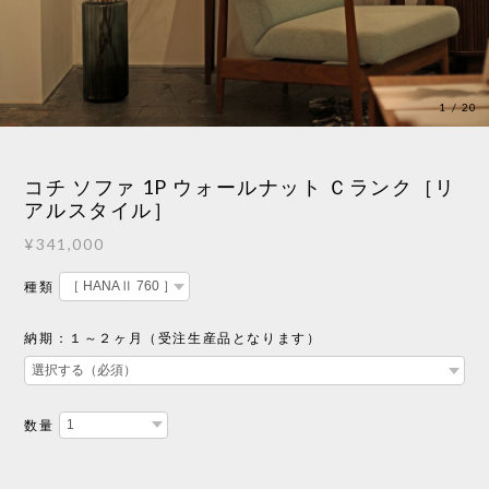
1
/
20
コチ ソファ 1P ウォールナット Ｃランク［リ
アルスタイル］
¥341,000
種類
納期：１～２ヶ月（受注生産品となります）
数量