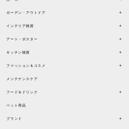
たです。製品仕様や納期について不明点があった際
も丁寧にご案内頂き、安心して購入できました。ま
ガーデン・アウトドア
た、届いた製品も梱包含め非常にきれいな状態で大
満足です。またこちらのショップで製品購入し、イ
インテリア雑貨
ンテリアづくりを楽しんでいきたいと思います。
アート・ポスター
シートクッションプレゼント！CH24 Yチェア ビーチ SOFT BY ILSE CRAWFORD FALU［カールハンセン&サン］
キッチン雑貨
2026/05/25
ファッション＆コスメ
この色とピューターの2色買いました。黒も購入検討
中です。
メンテナンスケア
フード＆ドリンク
シートクッションプレゼント CH24 Yチェア ビーチ SOFT BY ILSE CRAWFORD PEWTER［カールハンセン&サン］
ペット用品
2026/05/25
ブランド
初めて購入したショップです。 確認の電話やメール
をして、対応が良かったので、商品の到着をドキド