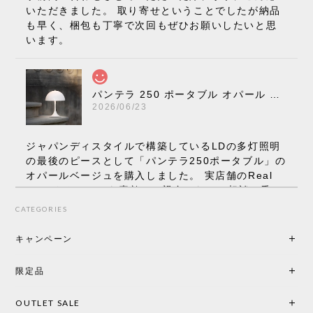
いただきました。 取り寄せということでしたが納品
も早く、梱包も丁寧で次回もぜひお願いしたいと思
います。
パンテラ 250 ポータブル オパール V3 全13色［ ルイスポールセン ］
2026/06/23
ジャパンディスタイルで構築しているLDの多灯照明
の最後のピースとして「パンテラ250ポータブル」の
オパールベージュを購入しました。 実店舗のReal
Styleさんはとても素敵で、親身になって相談に乗っ
てくださり、本当にインテリアが好きなのだと感じ
CATEGORIES
られたのでこちらで購入させていただきました。 最
後までオパールホワイトと迷いましたが、空間全体
キャンペーン
の統一感や温かみのある雰囲気を考慮してベージュ
を選択。結果は大正解でした。 インテリアに美しく
限定品
馴染み、これ一つ灯すだけで空間の心地よさと柔ら
かさが一気に引き立ちます。夜のひとときがさらに
OUTLET SALE
楽しみな時間になりました。 コードレスの利便性は