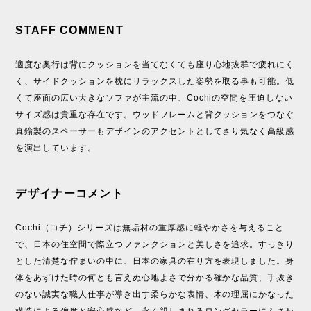
STAFF COMMENT
適度な奥行は背にクッションを当てなくても座り心地抜群で疲れにく
く、サイドクッションを枕にリラックスした姿勢を取る事も可能。低
くて座面の広い大きなソファが主流の中、Cochiの空間を圧迫しない
サイズ感は貴重な存在です。ウッドフレームと背クッションをつなぐ
真鍮製のスペーサーもデザインのアクセントとしてさり気なく高級感
を演出しています。
デザイナーコメント
Cochi（コチ）シリーズは無垢材の重厚感に軽やかさを与えること
で、日本の住空間で際立つファンクションと美しさを追求。すっきり
とした清楚な佇まいの中に、日本の家具の在り方を表現しました。身
体をあずけた時の何とも言えぬ心地よさで分かる確かな品質、手抜き
のない誠実な職人仕事が導き出す柔らかな表情、木の理屈にかなった