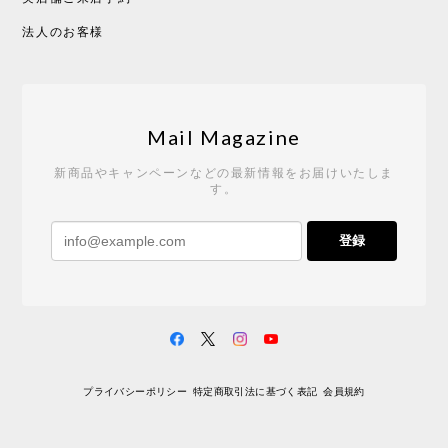
CHUSEN てぬぐい べんけい［ Mustakivi ］
2026/05/19
法人のお客様
Tempo Drop ドーン［ヒャクパーセント］
2026/05/19
Mail Magazine
新商品やキャンペーンなどの最新情報をお届けいたしま
す。
《レビューキャンペーン》 CH24 Yチェア ウォールナット ナチュラル ペーパーコード （オイルフィニッシュ）［カールハンセン&サン］
登録
2026/04/27
サイトや商品に関する質問への回答が早く、また発
送時期も事前に連絡いただき、ショップの対応はと
ても良いです。 こちらの商品は2脚めの購入です
が、ウォールナットはやはり木目も色味も美しく、
満足です。1脚めは数年前に購入したので経年変化で
プライバシーポリシー
特定商取引法に基づく表記
会員規約
少し色が明るくなっていますが、2脚めもいずれ同じ
色味に落ち着いてくるかと思われます。（なお、6年
前は17万円でしたがそこから1.5倍に値上がりしてし