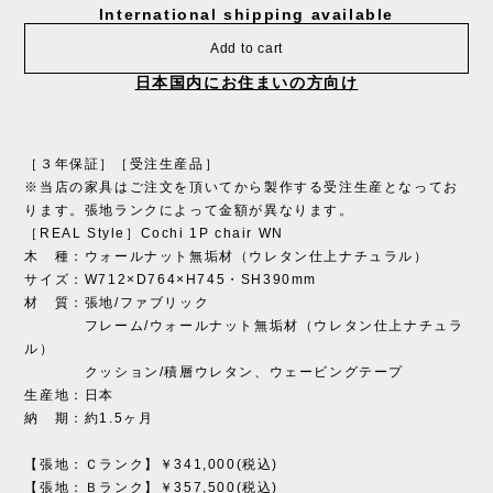
International shipping available
Add to cart
日本国内にお住まいの方向け
［３年保証］［受注生産品］
※当店の家具はご注文を頂いてから製作する受注生産となってお
ります。張地ランクによって金額が異なります。
［REAL Style］Cochi 1P chair WN
木 種：ウォールナット無垢材（ウレタン仕上ナチュラル）
サイズ：W712×D764×H745・SH390mm
材 質：張地/ファブリック
フレーム/ウォールナット無垢材（ウレタン仕上ナチュラ
ル）
クッション/積層ウレタン、ウェービングテープ
生産地：日本
納 期：約1.5ヶ月
【張地：Ｃランク】￥341,000(税込)
【張地：Ｂランク】￥357,500(税込)