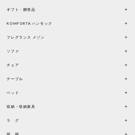
もちろん、乳白色のシェードから溢れる優しい透過
ギフト・贈答品
光は眺めているだけで癒やされます。 あまりの素晴
らしさに、キッチンカウンター用として、もう一回
り小さい「160ポータブル」のオパールベージュも追
KOMFORTA ハンモック
加で注文してしまいました。 お部屋の雰囲気を格上
げしてくれる、心からおすすめしたい名作ランプで
フレグランス メゾン
す。
ソファ
チェア
《レビューでピロープレゼント》BKF Chair バタフライチェア MARIPOSA ブラック ［cuero］
BKFブラック/レビュー投稿する
2026/06/07
テーブル
座り心地が良いです。購入して良かったです。
ベッド
収納・収納家具
《レビューキャンペーン》MG501 キューバチェア OUTDOOR チーク フラットロープ セサミ［カールハンセン&サン］
2026/05/31
ラ グ
製品もご対応も非常に良く、購入して本当に良かっ
照 明