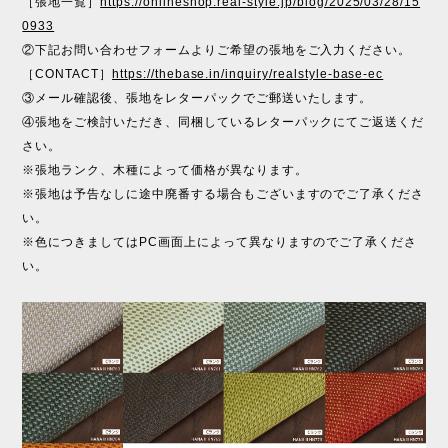
［張地一覧］
https://onlineshop.real-style.jp/blog/2025/03/28/15
0933
②下記お問い合わせフォームよりご希望の張地をご入力ください。
［CONTACT］
https://thebase.in/inquiry/realstyle-base-ec
③メール確認後、張地をレターパックでご郵送いたします。
④張地をご検討いただき、同梱しているレターパックにてご返送くだ
さい。
※張地ランク、木種によって価格が異なります。
※張地は予告なしに途中廃番する場合もございますのでご了承くださ
い。
※色につきましてはPC画面上によって異なりますのでご了承くださ
い。