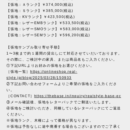
【張地：Ａランク】￥374,000(税込)
【張地：Ｓランク】￥385,000(税込)
【張地：KVランク】￥423,500(税込)
【張地：レザーEMBランク】￥533,500(税込)
【張地：レザーSMOランク】￥583,000(税込)
【張地：レザーSEMランク】￥596,200(税込)
【張地サンプル取り寄せ手順】
1〜3枚まで約１週間の貸出しにて対応させていだいております。
その際に、ご検討中の家具、または商品名もご入力ください。
①下記URLよりお好みの張地をお選びください。
［張地一覧］
https://onlineshop.real-
style.jp/blog/2025/03/28/150933
②下記お問い合わせフォームよりご希望の張地をご入力くださ
い。
［CONTACT］
https://thebase.in/inquiry/realstyle-base-ec
③メール確認後、張地をレターパックでご郵送いたします。
④張地をご検討いただき、同梱しているレターパックにてご返送
ください。
※張地ランク、木種によって価格が異なります。
※張地は予告なしに途中廃番する場合もございますのでご了承く