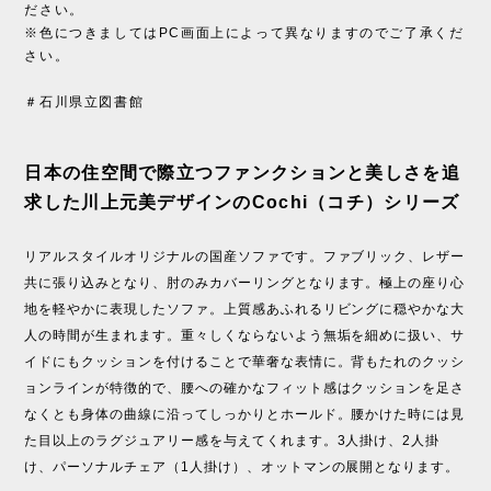
ださい。
※色につきましてはPC画面上によって異なりますのでご了承くだ
さい。
＃石川県立図書館
日本の住空間で際立つファンクションと美しさを追
求した川上元美デザインのCochi（コチ）シリーズ
リアルスタイルオリジナルの国産ソファです。ファブリック、レザー
共に張り込みとなり、肘のみカバーリングとなります。極上の座り心
地を軽やかに表現したソファ。上質感あふれるリビングに穏やかな大
人の時間が生まれます。重々しくならないよう無垢を細めに扱い、サ
イドにもクッションを付けることで華奢な表情に。背もたれのクッシ
ョンラインが特徴的で、腰への確かなフィット感はクッションを足さ
なくとも身体の曲線に沿ってしっかりとホールド。腰かけた時には見
た目以上のラグジュアリー感を与えてくれます。3人掛け、2人掛
け、パーソナルチェア（1人掛け）、オットマンの展開となります。