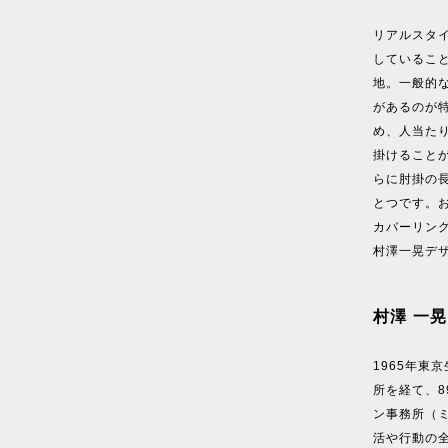
リアルスタ
しているこ
地。一般的
があるのが
め、人当た
掛けること
らに肘掛の
とつです。
カバーリン
村澤一晃デ
村澤 一晃
1965年東
所を経て、8
ン事務所（
活や行動の