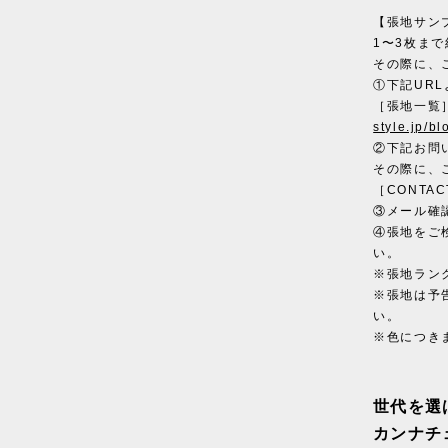
【張地サン
1〜3枚ま
その際に、
①下記UR
［張地一覧
style.jp/b
②下記お問
その際に、
［CONTAC
③メール確
④張地をご
い。
※張地ラン
※張地は予
い。
※色につき
世代を選
カンナチ