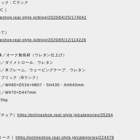
リック：Cランク
NC ］
ineshop.real-style.jp/blog/2020/04/25/174042
いて］
ineshop.real-style.jp/blog/2020/05/12/114226
本体／オーク無垢材（ウレタン仕上げ）
イメトロール、ウレタン
フレーム、ウェービングテープ、ウレタン
ァブリック（Bランク）
W490×D534×H807・SH430・AH640mm
70×D447mm
5kg
グチェア］
https://onlineshop.real-style.jp/categories/35264
リーズ ］
https://onlineshop.real-style.jp/categories/224479