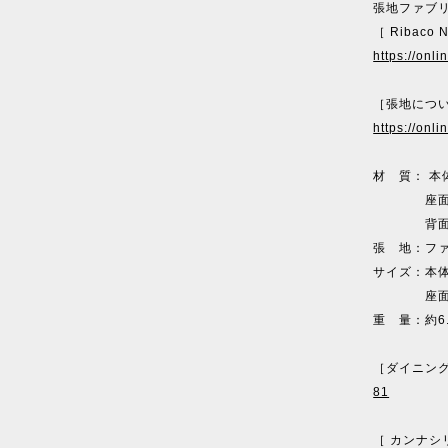
張地ファブ
［ Ribaco 
https://onl
［張地につ
https://onl
材 質： 
座面／ダ
背面／木
張 地：フ
サイズ：本体／
座面／W4
重 量：約6.
［ダイニン
81
［ カンナシ