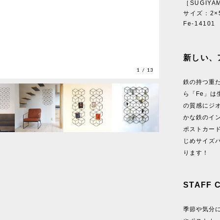
［SUGIYAM
サイズ：2×5
Fe-14101
新しい、
1
/
13
鉄の持つ重
ら「Fe」
の質感にジ
かな鉄のイ
ポストカー
じめサイズ
ります！
STAFF 
季節や気分