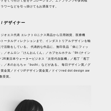
ードをくっ付けて壁をデコレーション。エアプランツや多肉植
フラワーなどを引っ掛けてもお洒落です。
 / デザイナー
タジオエス代表 エレクトロニクス商品から日用雑貨、医療機
のトータルディレクションまで、インダストリアルデザインを軸
域で活動をしている。 代表的な作品に、無印良品「体にフィッ
」／オムロン「けんおんくん」／カプセルホテル「9h (ナイン
」／JR東日本ウォータービジネス「次世代自販機」／庖丁「庖丁
」／木のおもちゃ「buchi」などがある。 毎日デザイン賞／グ
金賞／ドイツiFデザイン賞金賞／ドイツred dot design aw
多数受賞。