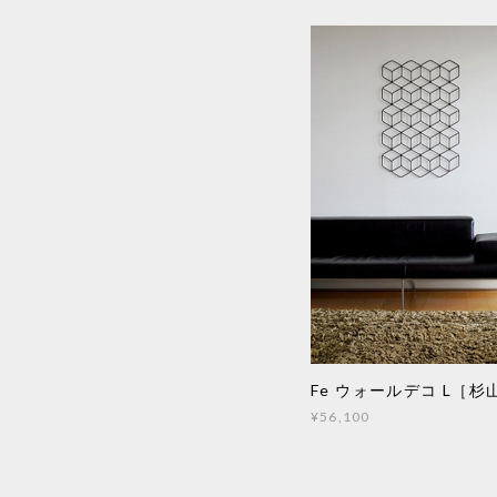
Fe ウォールデコ L［
¥56,100