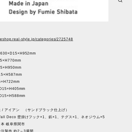
ineshop.real-style.jp/categories/2725748
630×D15×H952mm
15×H770mm
15×H950mm
15×H587mm
15×H722mm
×D15×H405mm
×D15×H588mm
 / アイアン （サンドブラック仕上げ）
ll Deco 壁掛けフック×1、鋲×1、テグス×1、ネオジウム×5
本 岐阜県関市
注製作 約2～3週間