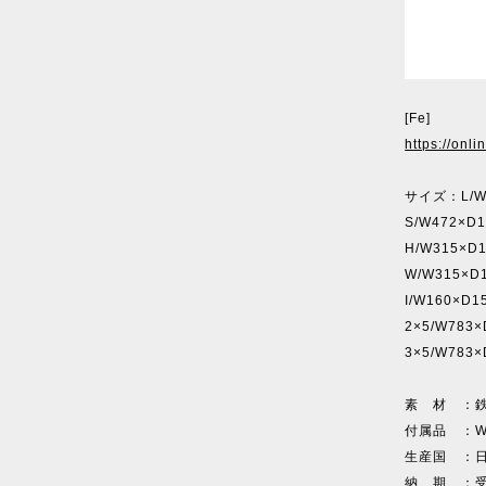
[Fe]
https://onl
サイズ：L/W
S/W472×D
H/W315×D
W/W315×D
I/W160×D
2×5/W783
3×5/W783
素 材 ：鉄
付属品 ：Wa
生産国 ：日
納 期 ：受