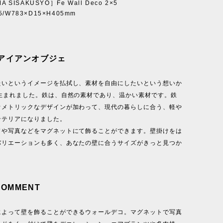
A SISAKUSYO］Fe Wall Deco 2×5
/W783×D15×H405mm
アイアンオブジェ
たいというイメージを払拭し、素材を自由にしたいという想いか
は生まれました。鉄は、自然の素材であり、温かい素材です。鉄
オメトリックなデザインが加わって、現代の暮らしに合う、軽や
ンテリアになりました。
ドや写真などをマグネットにて飾ることができます。壁掛けをは
バリエーションも多く、あなたの壁に合うサイズがきっと見つか
COMMENT
によって壁を飾ることができるウォールデコ。マグネットで写真