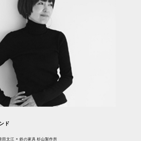
ランド
柴田文江 × 鉄の家具 杉山製作所