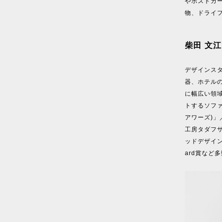
やポストカ
物、ドライ
柴田 文江
デザインス
器、ホテル
に幅広い領
トするソファ
アワーズ)
工房タダフサ
ッドデザイン賞
ard賞など