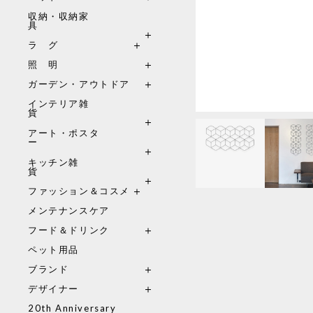
収納・収納家
具
ラ グ
照 明
ガーデン・アウトドア
インテリア雑
貨
アート・ポスタ
ー
キッチン雑
貨
ファッション＆コスメ
メンテナンスケア
フード＆ドリンク
ペット用品
ブランド
デザイナー
20th Anniversary