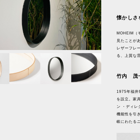
懐かしさ
MOHEIM
見たことが
1
/
7
レザーフレ
る、上質な
竹内 茂一
1975年福井
を設立。家
ン ・ディ
機能性を引
岐にわたる