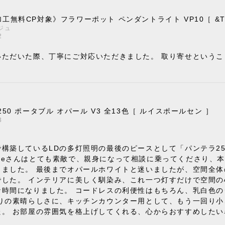
工無料CP対象》フラワーポット ペンダントライト VP10［ &Trad
ジュ
2
いただいた際、丁寧にご対応いただきました。 取り寄せという
。
250 ポータブル オパール V3 全13色［ ルイスポールセン ］
3
構築しているLDの多灯照明の最後のピースとして「パンテラ2
 Styleさんはとても素敵で、親身になって相談に乗ってくださ
きました。 最後までオパールホワイトと迷いましたが、空間全
でした。 インテリアに美しく馴染み、これ一つ灯すだけで空間
な時間になりました。 コードレスの利便性はもちろん、乳白色
りの素晴らしさに、キッチンカウンター用として、もう一回り小
た。 お部屋の雰囲気を格上げしてくれる、心からおすすめしたい