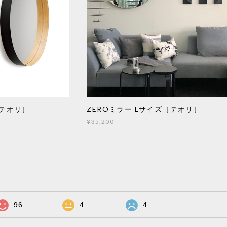
［テオリ］
ZEROミラー Lサイズ［テオリ］
¥35,200
96
4
4