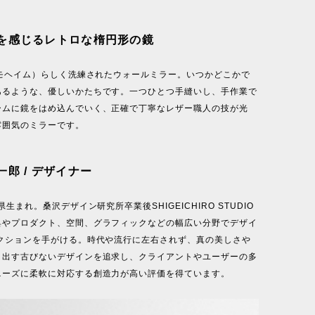
を感じるレトロな楕円形の鏡
（モヘイム）らしく洗練されたウォールミラー。いつかどこかで
あるような、優しいかたちです。一つひとつ手縫いし、手作業で
ームに鏡をはめ込んでいく、正確で丁寧なレザー職人の技が光
雰囲気のミラーです。
郎 / デザイナー
県生まれ。桑沢デザイン研究所卒業後SHIGEICHIRO STUDIO
具やプロダクト、空間、グラフィックなどの幅広い分野でデザイ
レクションを手がける。時代や流行に左右されず、真の美しさや
き出す古びないデザインを追求し、クライアントやユーザーの多
ニーズに柔軟に対応する創造力が高い評価を得ています。