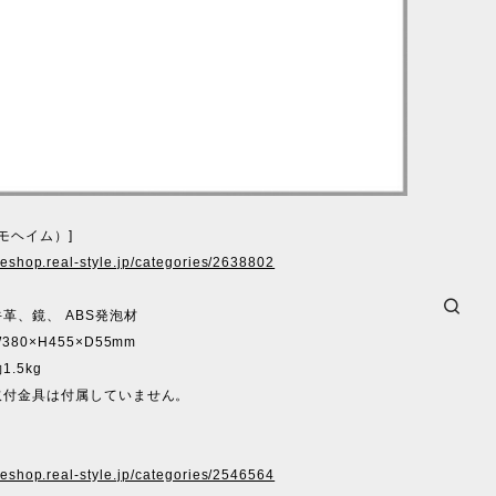
（モヘイム）]
ineshop.real-style.jp/categories/2638802
革、鏡、 ABS発泡材
80×H455×D55mm
.5kg
取付金具は付属していません。
ineshop.real-style.jp/categories/2546564