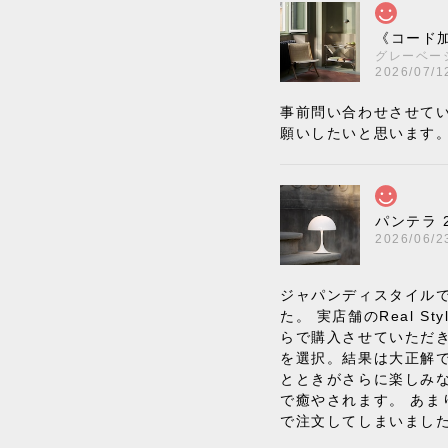
《コード加
グレーベー
2026/07/1
事前問い合わせさせて
願いしたいと思います
パンテラ 
2026/06/2
ジャパンディスタイルで
た。 実店舗のReal
らで購入させていただ
を選択。結果は大正解
とときがさらに楽しみ
で癒やされます。 あま
で注文してしまいまし