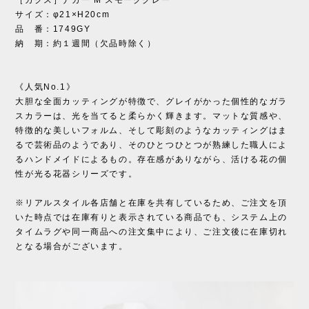
サイズ：φ21×H20cm
品 番：1749GY
納 期：約１週間（欠品時除く）
《人気No.1》
大胆な全面カッティングが特徴で、グレイがかった個性的なガラ
スカラーは、光を当てると柔らかく輝きます。マットな質感や、
特徴的な美しいフォルム、そして彫刻のようなカッティングはま
るで芸術品のようであり、そのひとつひとつが熟練した職人によ
るハンドメイドによるもの。存在感がありながら、活ける花の個
性が光る花器シリーズです。
※リアルスタイル各店舗と在庫を共有しているため、ご注文を頂
いた時点では在庫有りと表示されている商品でも、システム上の
タイムラグや同一商品への注文集中により、ご注文後に在庫切れ
となる場合がございます。