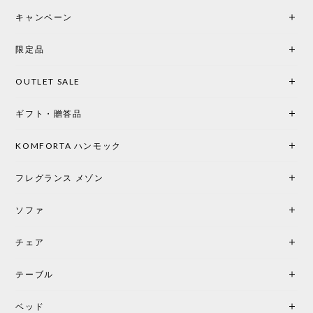
後までオパールホワイトと迷いましたが、空間全体
キャンペーン
の統一感や温かみのある雰囲気を考慮してベージュ
を選択。結果は大正解でした。 インテリアに美しく
限定品
馴染み、これ一つ灯すだけで空間の心地よさと柔ら
かさが一気に引き立ちます。夜のひとときがさらに
OUTLET SALE
楽しみな時間になりました。 コードレスの利便性は
もちろん、乳白色のシェードから溢れる優しい透過
ギフト・贈答品
光は眺めているだけで癒やされます。 あまりの素晴
らしさに、キッチンカウンター用として、もう一回
り小さい「160ポータブル」のオパールベージュも追
KOMFORTA ハンモック
加で注文してしまいました。 お部屋の雰囲気を格上
げしてくれる、心からおすすめしたい名作ランプで
フレグランス メゾン
す。
ソファ
チェア
《レビューでピロープレゼント》BKF Chair バタフライチェア MARIPOSA ブラック ［cuero］
BKFブラック/レビュー投稿する
2026/06/07
テーブル
座り心地が良いです。購入して良かったです。
ベッド