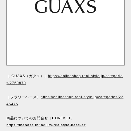
［ GUAXS（ガクス）］
https://onlineshop.real-style.jp/categorie
s/2769879
［フラワーベース］
https://onlineshop.real-style.jp/categories/22
46475
商品についてのお問合せ［CONTACT］
https://thebase.in/inquiry/realstyle-base-ec