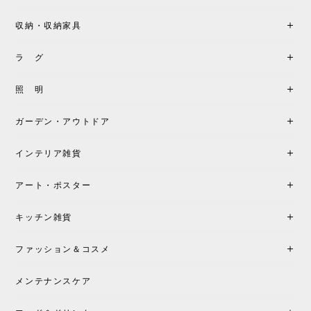
収納・収納家具
《レビューキャンペーン》MG501 キューバチェア OUTDOOR チーク フラットロープ セサミ［カールハンセン&サン］
2026/05/31
ラ グ
製品もご対応も非常に良く、購入して本当に良かっ
照 明
たです。製品仕様や納期について不明点があった際
も丁寧にご案内頂き、安心して購入できました。ま
ガーデン・アウトドア
た、届いた製品も梱包含め非常にきれいな状態で大
満足です。またこちらのショップで製品購入し、イ
インテリア雑貨
ンテリアづくりを楽しんでいきたいと思います。
アート・ポスター
シートクッションプレゼント！CH24 Yチェア ビーチ SOFT BY ILSE CRAWFORD FALU［カールハンセン&サン］
キッチン雑貨
2026/05/25
ファッション＆コスメ
この色とピューターの2色買いました。黒も購入検討
中です。
メンテナンスケア