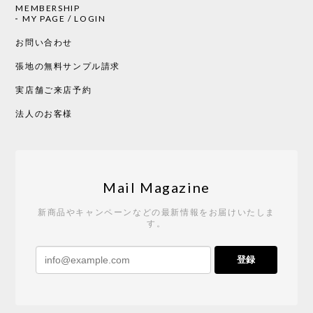
MEMBERSHIP
CHUSEN てぬぐい 中べんけい［ Mustakivi ］
MY PAGE / LOGIN
2026/05/19
お問い合わせ
張地の無料サンプル請求
実店舗ご来店予約
CHUSEN てぬぐい べんけい［ Mustakivi ］
2026/05/19
法人のお客様
Tempo Drop ドーン［ヒャクパーセント］
2026/05/19
Mail Magazine
新商品やキャンペーンなどの最新情報をお届けいたしま
す。
《レビューキャンペーン》 CH24 Yチェア ウォールナット ナチュラル ペーパーコード （オイルフィニッシュ）［カールハンセン&サン］
登録
2026/04/27
サイトや商品に関する質問への回答が早く、また発