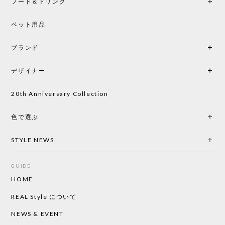
フード＆ドリンク
シートクッションプレゼント CH24 Yチェア ビーチ SOFT BY ILSE CRAWFORD PEWTER［カールハンセン&サン］
ペット用品
2026/05/25
ブランド
初めて購入したショップです。 確認の電話やメール
をして、対応が良かったので、商品の到着をドキド
デザイナー
キしながら待っています。 商品が届いたら、また買
い物したいと思っています。
20th Anniversary Collection
色で選ぶ
CHUSEN てぬぐい なかよし［ Mustakivi ］
2026/05/19
STYLE NEWS
GUIDE
HOME
CHUSEN てぬぐい ローズ［ Mustakivi ］
2026/05/19
REAL Style について
NEWS & EVENT