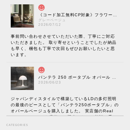
《コード加工無料CP対象》フラワーポット ペンダントライト VP10［ &Tradition ］
グレーベージュ
2026/07/12
事前問い合わせさせていただいた際、丁寧にご対応
いただきました。 取り寄せということでしたが納品
も早く、梱包も丁寧で次回もぜひお願いしたいと思
います。
パンテラ 250 ポータブル オパール V3 全13色［ ルイスポールセン ］
2026/06/23
ジャパンディスタイルで構築しているLDの多灯照明
の最後のピースとして「パンテラ250ポータブル」の
オパールベージュを購入しました。 実店舗のReal
Styleさんはとても素敵で、親身になって相談に乗っ
てくださり、本当にインテリアが好きなのだと感じ
CATEGORIES
られたのでこちらで購入させていただきました。 最