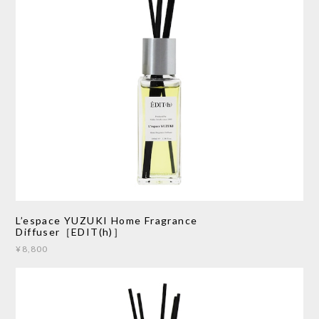
L’espace YUZUKI Home Fragrance
Diffuser［EDIT(h)］
¥8,800