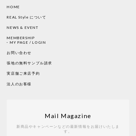
HOME
CHUSEN てぬぐい ローズ［ Mustakivi ］
2026/05/19
REAL Style について
NEWS & EVENT
MEMBERSHIP
CHUSEN てぬぐい 中べんけい［ Mustakivi ］
MY PAGE / LOGIN
2026/05/19
お問い合わせ
張地の無料サンプル請求
実店舗ご来店予約
CHUSEN てぬぐい べんけい［ Mustakivi ］
2026/05/19
法人のお客様
Tempo Drop ドーン［ヒャクパーセント］
2026/05/19
Mail Magazine
新商品やキャンペーンなどの最新情報をお届けいたしま
す。