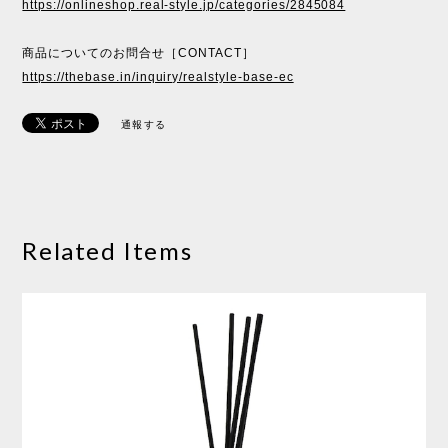
https://onlineshop.real-style.jp/categories/2845084
商品についてのお問合せ［CONTACT］
https://thebase.in/inquiry/realstyle-base-ec
通報する
Related Items