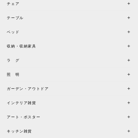
チェア
《レビューでピロープレゼント》BKF Chair バタフライチェア MARIPOSA ブラック ［cuero］
BKFブラック/レビュー投稿する
2026/06/07
テーブル
座り心地が良いです。購入して良かったです。
ベッド
収納・収納家具
《レビューキャンペーン》MG501 キューバチェア OUTDOOR チーク フラットロープ セサミ［カールハンセン&サン］
2026/05/31
ラ グ
製品もご対応も非常に良く、購入して本当に良かっ
照 明
たです。製品仕様や納期について不明点があった際
も丁寧にご案内頂き、安心して購入できました。ま
ガーデン・アウトドア
た、届いた製品も梱包含め非常にきれいな状態で大
満足です。またこちらのショップで製品購入し、イ
インテリア雑貨
ンテリアづくりを楽しんでいきたいと思います。
アート・ポスター
シートクッションプレゼント！CH24 Yチェア ビーチ SOFT BY ILSE CRAWFORD FALU［カールハンセン&サン］
キッチン雑貨
2026/05/25