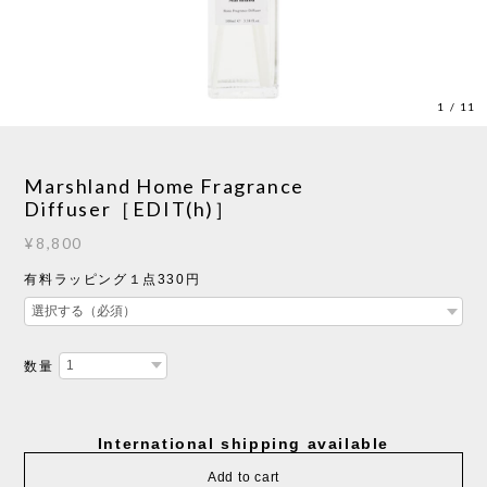
1
/
11
Marshland Home Fragrance
Diffuser［EDIT(h)］
¥8,800
有料ラッピング１点330円
数量
International shipping available
Add to cart