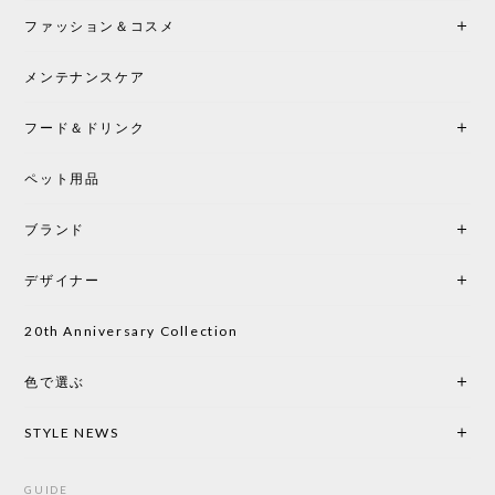
ファッション＆コスメ
この色とピューターの2色買いました。黒も購入検討
中です。
メンテナンスケア
フード＆ドリンク
シートクッションプレゼント CH24 Yチェア ビーチ SOFT BY ILSE CRAWFORD PEWTER［カールハンセン&サン］
ペット用品
2026/05/25
ブランド
初めて購入したショップです。 確認の電話やメール
をして、対応が良かったので、商品の到着をドキド
デザイナー
キしながら待っています。 商品が届いたら、また買
い物したいと思っています。
20th Anniversary Collection
色で選ぶ
CHUSEN てぬぐい なかよし［ Mustakivi ］
2026/05/19
STYLE NEWS
GUIDE