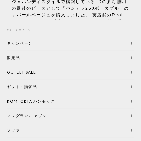
ジャパンディスタイルで構築しているLDの多灯照明
の最後のピースとして「パンテラ250ポータブル」の
オパールベージュを購入しました。 実店舗のReal
Styleさんはとても素敵で、親身になって相談に乗っ
てくださり、本当にインテリアが好きなのだと感じ
CATEGORIES
られたのでこちらで購入させていただきました。 最
後までオパールホワイトと迷いましたが、空間全体
キャンペーン
の統一感や温かみのある雰囲気を考慮してベージュ
を選択。結果は大正解でした。 インテリアに美しく
限定品
馴染み、これ一つ灯すだけで空間の心地よさと柔ら
かさが一気に引き立ちます。夜のひとときがさらに
OUTLET SALE
楽しみな時間になりました。 コードレスの利便性は
もちろん、乳白色のシェードから溢れる優しい透過
ギフト・贈答品
光は眺めているだけで癒やされます。 あまりの素晴
らしさに、キッチンカウンター用として、もう一回
り小さい「160ポータブル」のオパールベージュも追
KOMFORTA ハンモック
加で注文してしまいました。 お部屋の雰囲気を格上
げしてくれる、心からおすすめしたい名作ランプで
フレグランス メゾン
す。
ソファ