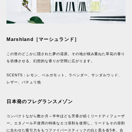
Marshland［マーシュランド］
この世のどこかに隠された夢の湿原。その地が積み重ねた草花の香り
を彷彿させる、幻想的な香りが空間に広がります。
SCENTS：レモン、ベルガモット、ラベンダー、サンダルウッド、
レザー、パチュリ他
日本発のフレグランスメゾン
コンパクトながら数か月～半年ほども芳香が続くリードディフューザ
ー。エタノール不使用の特殊なエコ溶剤を使用し、リードもその溶剤
に合わせた吸引力をもつファイバースティックの白と黒を各5本、合