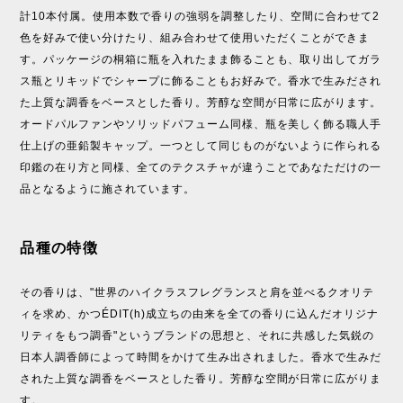
計10本付属。使用本数で香りの強弱を調整したり、空間に合わせて2
色を好みで使い分けたり、組み合わせて使用いただくことができま
す。パッケージの桐箱に瓶を入れたまま飾ることも、取り出してガラ
ス瓶とリキッドでシャープに飾ることもお好みで。香水で生みだされ
た上質な調香をベースとした香り。芳醇な空間が日常に広がります。
オードパルファンやソリッドパフューム同様、瓶を美しく飾る職人手
仕上げの亜鉛製キャップ。一つとして同じものがないように作られる
印鑑の在り方と同様、全てのテクスチャが違うことであなただけの一
品となるように施されています。
品種の特徴
その香りは、"世界のハイクラスフレグランスと肩を並べるクオリテ
ィを求め、かつÉDIT(h)成立ちの由来を全ての香りに込んだオリジナ
リティをもつ調香"というブランドの思想と、それに共感した気鋭の
日本人調香師によって時間をかけて生み出されました。香水で生みだ
された上質な調香をベースとした香り。芳醇な空間が日常に広がりま
す。