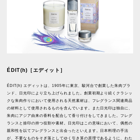
ÉDIT(h)［エディット］
ÉDIT(h) エディットは、1905年に東京、駿河台で創業した朱肉ブラ
ンド、日光印により立ち上げられました。創業初期より続くクラシッ
クな朱肉作りにおいて使用される天然素材は、フレグランス関連商品
の材料として使用されるものを含んでいます。また日光印は独自に、
朱肉にアジア由来の香料を配合して香り付けをしてきました。フレグ
ランスと捺印の持つ役割や素材。日光印はこの意味において、偶然の
親和性を以てフレグランスと出会ったといえます。日本料理の手法
が、不要なものをそぎ落としてゆく引き算の原理であるように、わた