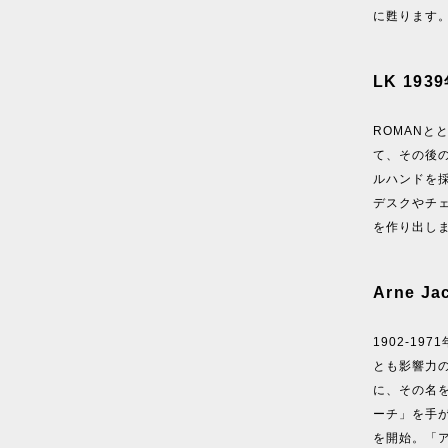
に甦ります
LK 193
ROMAN
て、その後
ルハンドを
デスクやチ
を作り出し
Arne 
1902-1
とも影響力の
に、その名を
ーチ」を手が
を開始。「