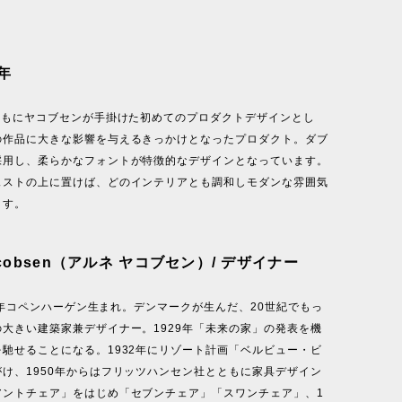
。
9年
とともにヤコブセンが手掛けた初めてのプロダクトデザインとし
の作品に大きな影響を与えるきっかけとなったプロダクト。ダブ
採用し、柔らかなフォントが特徴的なデザインとなっています。
ェストの上に置けば、どのインテリアとも調和しモダンな雰囲気
ます。
Jacobsen（アルネ ヤコブセン）/ デザイナー
971年コペンハーゲン生まれ。デンマークが生んだ、20世紀でもっ
大きい建築家兼デザイナー。1929年「未来の家」の発表を機
馳せることになる。1932年にリゾート計画「ベルビュー・ビ
け、1950年からはフリッツハンセン社とともに家具デザイン
アントチェア」をはじめ「セブンチェア」「スワンチェア」、1