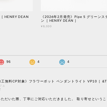
 HENRY DEAN
《2026年2月発売》Pipe S グリーンス
ン［ HENRY DEAN ］
¥8,030
96
4
4
工無料CP対象》フラワーポット ペンダントライト VP10［ &Trad
ジュ
2
いただいた際、丁寧にご対応いただきました。 取り寄せという
。