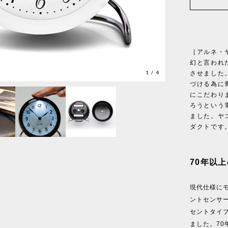
［アルネ・ヤ
幻と言われ
1
/
4
させました
づける為に
にこだわり
ろうという
ました。ヤ
ダクトです
70年以
現代仕様に
ントセンサー
セントタイ
ました。7