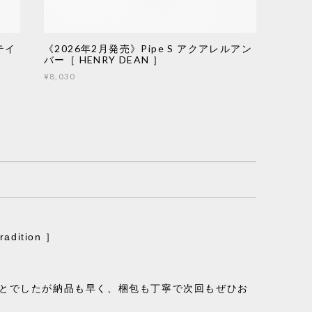
テイ
《2026年2月発売》Pipe S アクアレルアン
バー［ HENRY DEAN ］
¥8,030
ition ］
ことでしたが納品も早く、梱包も丁寧で次回もぜひお