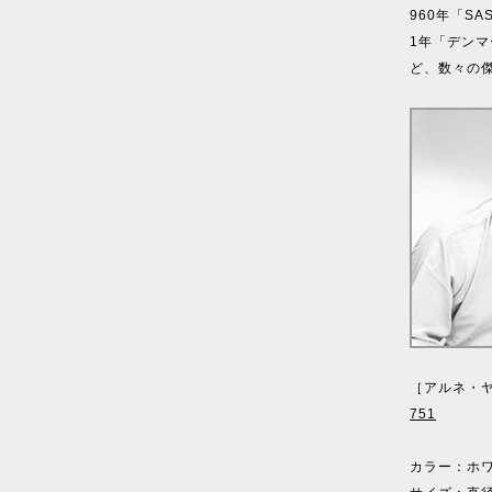
960年「S
1年「デン
ど、数々の
［アルネ・
751
カラー：ホ