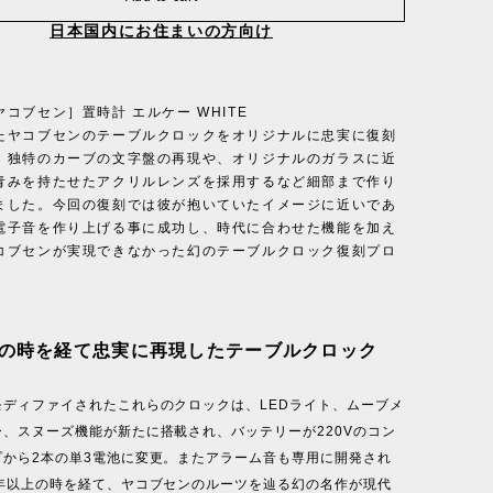
日本国内にお住まいの方向け
コブセン］置時計 エルケー WHITE
たヤコブセンのテーブルクロックをオリジナルに忠実に復刻
。独特のカーブの文字盤の再現や、オリジナルのガラスに近
青みを持たせたアクリルレンズを採用するなど細部まで作り
ました。今回の復刻では彼が抱いていたイメージに近いであ
電子音を作り上げる事に成功し、時代に合わせた機能を加え
コブセンが実現できなかった幻のテーブルクロック復刻プロ
。
上の時を経て忠実に再現したテーブルクロック
モディファイされたこれらのクロックは、LEDライト、ムーブメ
、スヌーズ機能が新たに搭載され、バッテリーが220Vのコン
プから2本の単3電池に変更。またアラーム音も専用に開発され
0年以上の時を経て、ヤコブセンのルーツを辿る幻の名作が現代