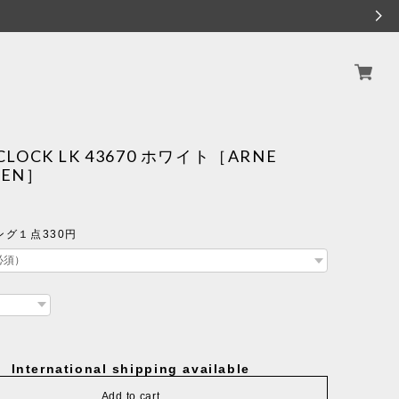
 CLOCK LK 43670 ホワイト［ARNE
SEN］
グ１点330円
International shipping available
Add to cart