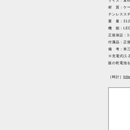
サイズ：直径
材 質：ケー
テンレスス
重 量：31
機 能：LE
正規保証：1
付属品：正規
備 考：単
※充電式(1
販の乾電池
［時計］
htt