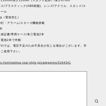
110mm/高さ120mm（スタンド込み）/厚さ67mm
ス/プラスティック(ABS樹脂)、レンズ/アクリル、スタンド/ス
チール
2g（電池含む）
D灯・アラーム/スヌーズ機能搭載
年
保証書/専用ケース/単三電池2本
三電池2本で作動
.2V)では、電圧不足のため不具合が生じる場合がございます。市
をご使用下さい。
ps://onlineshop.real-style.jp/categories/3164341