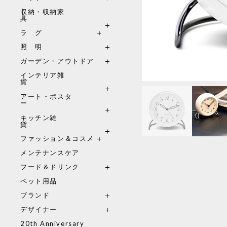
収納・収納家
具
ラ グ
照 明
ガーデン・アウトドア
インテリア雑
貨
アート・ポスタ
ー
キッチン雑
貨
ファッション＆コスメ
メンテナンスケア
フード＆ドリンク
ペット用品
ブランド
デザイナー
20th Anniversary