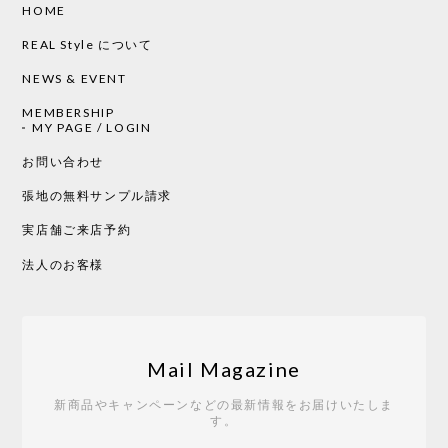
HOME
CHUSEN てぬぐい ローズ［ Mustakivi ］
2026/05/19
REAL Style について
NEWS & EVENT
MEMBERSHIP
CHUSEN てぬぐい 中べんけい［ Mustakivi ］
MY PAGE / LOGIN
2026/05/19
お問い合わせ
張地の無料サンプル請求
実店舗ご来店予約
CHUSEN てぬぐい べんけい［ Mustakivi ］
2026/05/19
法人のお客様
Tempo Drop ドーン［ヒャクパーセント］
2026/05/19
Mail Magazine
新商品やキャンペーンなどの最新情報をお届けいたしま
す。