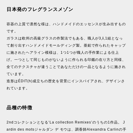
日本発のフレグランスメゾン
容器の上質で凛然な様は、ハンドメイドのエッセンスが生み出すもの
です。
ガラスは欧州の高級グラスの作製法でもある、職人が3人1組となっ
て創り出すハンドメイドモールディング製。亜鉛で作られたキャップ
に施されたヘアライン模様は、1つ1つが職人の手作業による仕上
げ。一つとして同じものがないように作られる印鑑の在り方と同様、
全てのテクスチャが違うことであなただけの一品となるように施され
ています。
造形はÉDIT(h)成立ちの歴史を背景にインスパイアされ、デザインさ
れています。
品種の特徴
2ndコレクションとなる‘La collection Remixes’のうちの1作品。 J
ardin des motsジャルダン デ モウは、調香師Alexandra Carlinの手