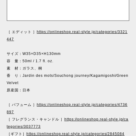
［ エディット ］
https://onlineshop.real-style.jp/categories/3321
447
サイズ：W35×D35×H130mm
容 量：50ml / 1.7 fl. oz.
素 材：ガラス、桐
香 り：Jardin des mots/Souchong journey/Kagamigoshi/Green
Velvet
原産国：日本
［ パフューム ］
https://onlineshop.real-style.jp/categories/4736
897
［ フレグランス・キャンドル ］
https://onlineshop.real-style.jp/ca
tegories/3037773
［ギフト］
https://onlineshop.real-style.jp/categories/2845084