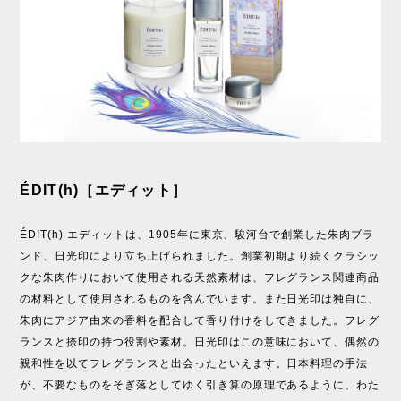
ÉDIT(h)［エディット］
ÉDIT(h) エディットは、1905年に東京、駿河台で創業した朱肉ブラ
ンド、日光印により立ち上げられました。創業初期より続くクラシッ
クな朱肉作りにおいて使用される天然素材は、フレグランス関連商品
の材料として使用されるものを含んでいます。また日光印は独自に、
朱肉にアジア由来の香料を配合して香り付けをしてきました。フレグ
ランスと捺印の持つ役割や素材。日光印はこの意味において、偶然の
親和性を以てフレグランスと出会ったといえます。日本料理の手法
が、不要なものをそぎ落としてゆく引き算の原理であるように、わた