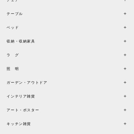
《レビューでピロープレゼント》BKF Chair バタフライチェア MARIPOSA ブラック ［cuero］
BKFブラック/レビュー投稿する
2026/06/07
テーブル
座り心地が良いです。購入して良かったです。
ベッド
収納・収納家具
《レビューキャンペーン》MG501 キューバチェア OUTDOOR チーク フラットロープ セサミ［カールハンセン&サン］
2026/05/31
ラ グ
製品もご対応も非常に良く、購入して本当に良かっ
照 明
たです。製品仕様や納期について不明点があった際
も丁寧にご案内頂き、安心して購入できました。ま
ガーデン・アウトドア
た、届いた製品も梱包含め非常にきれいな状態で大
満足です。またこちらのショップで製品購入し、イ
インテリア雑貨
ンテリアづくりを楽しんでいきたいと思います。
アート・ポスター
シートクッションプレゼント！CH24 Yチェア ビーチ SOFT BY ILSE CRAWFORD FALU［カールハンセン&サン］
キッチン雑貨
2026/05/25