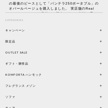
の最後のピースとして「パンテラ250ポータブル」の
オパールベージュを購入しました。 実店舗のReal
Styleさんはとても素敵で、親身になって相談に乗っ
てくださり、本当にインテリアが好きなのだと感じ
CATEGORIES
られたのでこちらで購入させていただきました。 最
後までオパールホワイトと迷いましたが、空間全体
キャンペーン
の統一感や温かみのある雰囲気を考慮してベージュ
を選択。結果は大正解でした。 インテリアに美しく
限定品
馴染み、これ一つ灯すだけで空間の心地よさと柔ら
かさが一気に引き立ちます。夜のひとときがさらに
OUTLET SALE
楽しみな時間になりました。 コードレスの利便性は
もちろん、乳白色のシェードから溢れる優しい透過
ギフト・贈答品
光は眺めているだけで癒やされます。 あまりの素晴
らしさに、キッチンカウンター用として、もう一回
り小さい「160ポータブル」のオパールベージュも追
KOMFORTA ハンモック
加で注文してしまいました。 お部屋の雰囲気を格上
げしてくれる、心からおすすめしたい名作ランプで
フレグランス メゾン
す。
ソファ
チェア