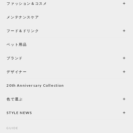
ファッション＆コスメ
この色とピューターの2色買いました。黒も購入検討
中です。
メンテナンスケア
フード＆ドリンク
シートクッションプレゼント CH24 Yチェア ビーチ SOFT BY ILSE CRAWFORD PEWTER［カールハンセン&サン］
ペット用品
2026/05/25
ブランド
初めて購入したショップです。 確認の電話やメール
をして、対応が良かったので、商品の到着をドキド
デザイナー
キしながら待っています。 商品が届いたら、また買
い物したいと思っています。
20th Anniversary Collection
色で選ぶ
CHUSEN てぬぐい なかよし［ Mustakivi ］
2026/05/19
STYLE NEWS
GUIDE