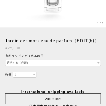
1
/
6
Jardin des mots eau de parfum［EDIT(h)］
¥22,000
有料ラッピング１点330円
数量
International shipping available
Add to cart