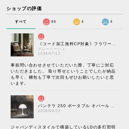
ショップの評価
すべて
96
4
4
《コード加工無料CP対象》フラワーポット ペンダントライト VP10［ &Tradition ］
グレーベージュ
2026/07/12
事前問い合わせさせていただいた際、丁寧にご対応
いただきました。 取り寄せということでしたが納品
も早く、梱包も丁寧で次回もぜひお願いしたいと思
います。
パンテラ 250 ポータブル オパール V3 全13色［ ルイスポールセン ］
2026/06/23
ジャパンディスタイルで構築しているLDの多灯照明