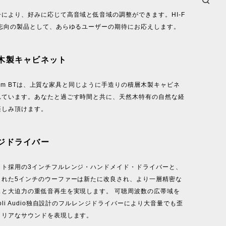
により、好みに応じて高音域と低音域の調整ができます。HI-F
オ志向の製品として、あらゆるユーザーの期待にお応えします。
木製キャビネット
System BTは、上質な家具と同じように手造りの積層木製キャビネ
れています。あなたと過ごす時間と共に、天然木特有の自然な経
楽しみ頂けます。
ジドライバー
ット採用の3インチフルレンジ・ハンドメイド・ドライバーと、
された5インチのウーファーは新たに改良され、より一層精密な
スと大迫力の重低音再生を実現します。 可聴周波数の広帯域を
voli Audio独自設計のフルレンジドライバーにより大音量でも歪
クリアなサウンドを表現します。