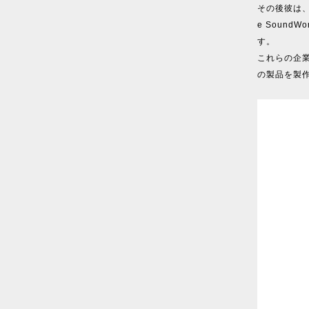
その後彼は、Ac
e Soun
す。
これらの企業
の製品を製