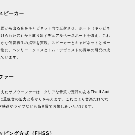
スピーカー
後面から出る音をキャビネット内で反射させ、ポート（キャビネ
開けられた穴）から取り出すデュアルベースポートを備え、これ
豊かな低音再生の拡張を実現。スピーカーとキャビネットとポー
構造に、ヘンリー・クロスとトム・デヴェストの長年の研究の成
れています。
ファー
えたサブウーファーは、クリアな音質で定評のあるTivoli Audi
ドに重低音の迫力と広がりを与えます。これにより音楽だけでな
繋ぎ映画やライブなども高音質でお愉しみいただけます。
ッピング方式（FHSS）