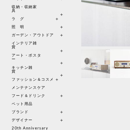
収納・収納家
具
ラ グ
照 明
ガーデン・アウトドア
インテリア雑
貨
アート・ポスタ
ー
キッチン雑
貨
ファッション＆コスメ
メンテナンスケア
フード＆ドリンク
ペット用品
ブランド
デザイナー
20th Anniversary