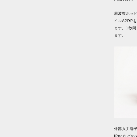
周波数ホッ
イルA2D
ます。1秒間
ます。
外部入力端
iPodなど