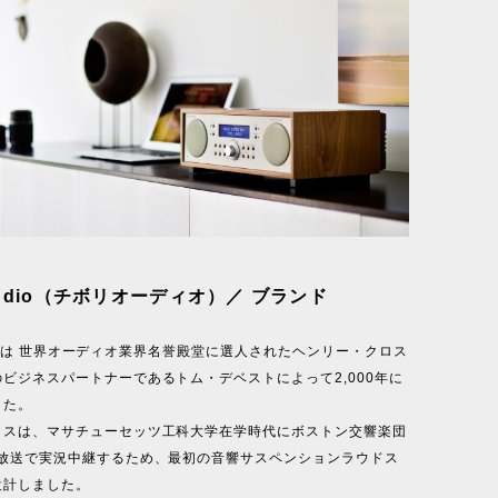
i Audio（チボリオーディオ）／ ブランド
 Audioは 世界オーディオ業界名誉殿堂に選人されたヘンリー・クロス
ビジネスパートナーであるトム・デベストによって2,000年に
した。
ロスは、マサチューセッツ工科大学在学時代にボストン交響楽団
M放送で実況中継するため、最初の音響サスペンションラウドス
設計しました。