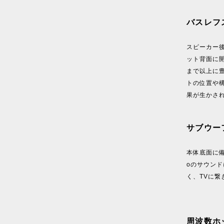
バスレフ
スピーカー
ット背面に
まで以上に
トの位置や
果が生かさ
サブウー
本体底面に備
oのサウン
く、TVに
周波数ホ