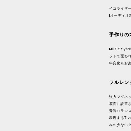
イコライザー
Iオーディ
手作りの
Music 
ットで覆わ
年変化もお
フルレン
強力マグネ
底面に設置
音調バラン
表現するTi
みの少ない