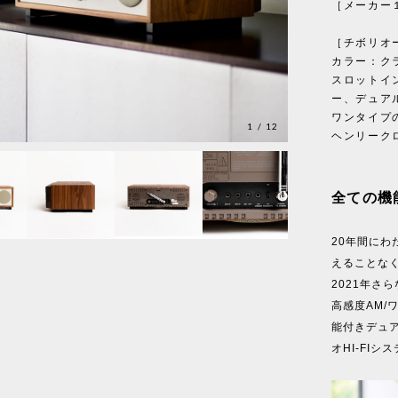
［メーカー
［チボリオ
カラー：ク
スロットイ
ー、デュア
ワンタイプ
1
/
12
ヘンリークロ
全ての機
20年間にわ
えることなくア
2021年さ
高感度AM/
能付きデュ
オHI-FI