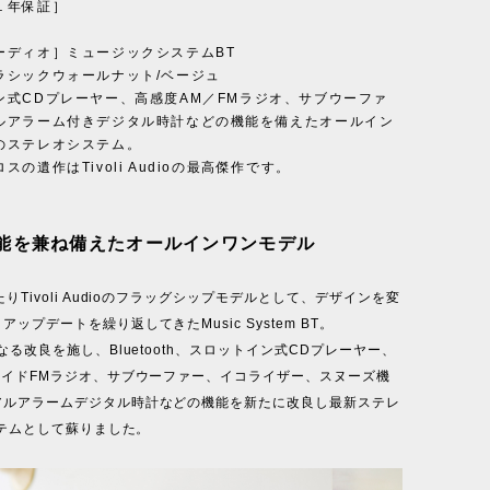
１年保証］
ーディオ］ミュージックシステムBT
ラシックウォールナット/ベージュ
ン式CDプレーヤー、高感度AM／FMラジオ、サブウーファ
ルアラーム付きデジタル時計などの機能を備えたオールイン
のステレオシステム。
スの遺作はTivoli Audioの最高傑作です。
能を兼ね備えたオールインワンモデル
たりTivoli Audioのフラッグシップモデルとして、デザインを変
ップデートを繰り返してきたMusic System BT。
らなる改良を施し、Bluetooth、スロットイン式CDプレーヤー、
ワイドFMラジオ、サブウーファー、イコライザー、スヌーズ機
アルアラームデジタル時計などの機能を新たに改良し最新ステレ
システムとして蘇りました。