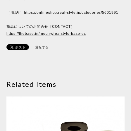
［ 収納 ］
https://onlineshop.real-style.jp/categories/5601991
商品についてのお問合せ［CONTACT］
https://thebase.in/inquiry/realstyle-base-ec
通報する
Related Items