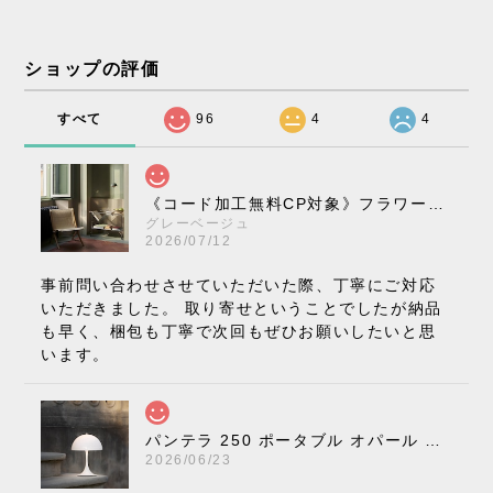
ショップの評価
すべて
96
4
4
《コード加工無料CP対象》フラワーポット ペンダントライト VP10［ &Tradition ］
グレーベージュ
2026/07/12
事前問い合わせさせていただいた際、丁寧にご対応
いただきました。 取り寄せということでしたが納品
も早く、梱包も丁寧で次回もぜひお願いしたいと思
います。
パンテラ 250 ポータブル オパール V3 全13色［ ルイスポールセン ］
2026/06/23