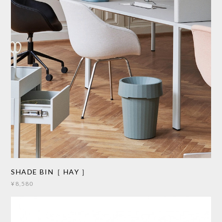
SHADE BIN［ HAY ］
¥8,580