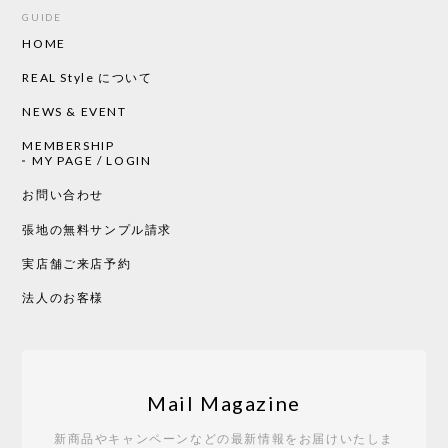
GUIDE
HOME
CHUSEN てぬぐい ローズ［ Mustakivi ］
2026/05/19
REAL Style について
NEWS & EVENT
MEMBERSHIP
CHUSEN てぬぐい 中べんけい［ Mustakivi ］
MY PAGE / LOGIN
2026/05/19
お問い合わせ
張地の無料サンプル請求
実店舗ご来店予約
CHUSEN てぬぐい べんけい［ Mustakivi ］
2026/05/19
法人のお客様
Tempo Drop ドーン［ヒャクパーセント］
2026/05/19
Mail Magazine
新商品やキャンペーンなどの最新情報をお届けいたしま