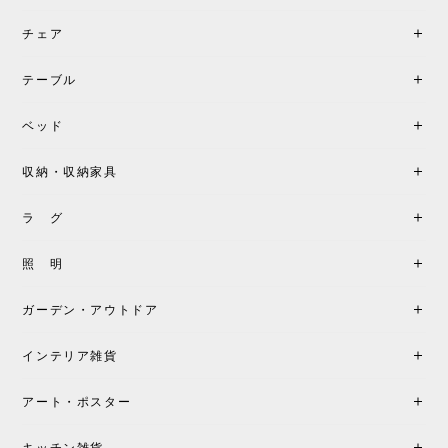
チェア
《レビューでピロープレゼント》BKF Chair バタフライチェア MARIPOSA ブラック ［cuero］
BKFブラック/レビュー投稿する
2026/06/07
テーブル
座り心地が良いです。購入して良かったです。
ベッド
収納・収納家具
《レビューキャンペーン》MG501 キューバチェア OUTDOOR チーク フラットロープ セサミ［カールハンセン&サン］
2026/05/31
ラ グ
製品もご対応も非常に良く、購入して本当に良かっ
照 明
たです。製品仕様や納期について不明点があった際
も丁寧にご案内頂き、安心して購入できました。ま
ガーデン・アウトドア
た、届いた製品も梱包含め非常にきれいな状態で大
満足です。またこちらのショップで製品購入し、イ
インテリア雑貨
ンテリアづくりを楽しんでいきたいと思います。
アート・ポスター
シートクッションプレゼント！CH24 Yチェア ビーチ SOFT BY ILSE CRAWFORD FALU［カールハンセン&サン］
キッチン雑貨