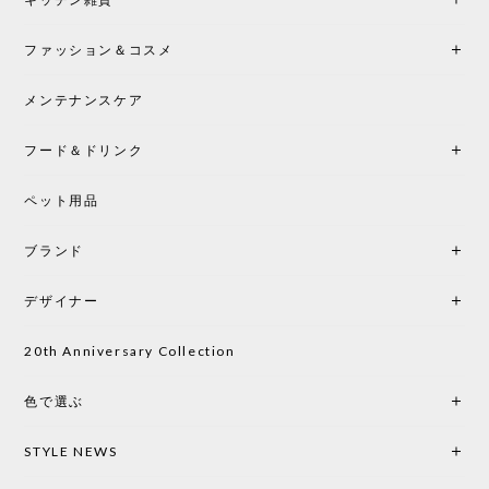
2026/05/25
ファッション＆コスメ
この色とピューターの2色買いました。黒も購入検討
中です。
メンテナンスケア
フード＆ドリンク
シートクッションプレゼント CH24 Yチェア ビーチ SOFT BY ILSE CRAWFORD PEWTER［カールハンセン&サン］
ペット用品
2026/05/25
ブランド
初めて購入したショップです。 確認の電話やメール
をして、対応が良かったので、商品の到着をドキド
デザイナー
キしながら待っています。 商品が届いたら、また買
い物したいと思っています。
20th Anniversary Collection
色で選ぶ
CHUSEN てぬぐい なかよし［ Mustakivi ］
2026/05/19
STYLE NEWS