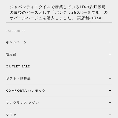
ジャパンディスタイルで構築しているLDの多灯照明
の最後のピースとして「パンテラ250ポータブル」の
オパールベージュを購入しました。 実店舗のReal
Styleさんはとても素敵で、親身になって相談に乗っ
てくださり、本当にインテリアが好きなのだと感じ
CATEGORIES
られたのでこちらで購入させていただきました。 最
後までオパールホワイトと迷いましたが、空間全体
キャンペーン
の統一感や温かみのある雰囲気を考慮してベージュ
を選択。結果は大正解でした。 インテリアに美しく
限定品
馴染み、これ一つ灯すだけで空間の心地よさと柔ら
かさが一気に引き立ちます。夜のひとときがさらに
OUTLET SALE
楽しみな時間になりました。 コードレスの利便性は
もちろん、乳白色のシェードから溢れる優しい透過
ギフト・贈答品
光は眺めているだけで癒やされます。 あまりの素晴
らしさに、キッチンカウンター用として、もう一回
り小さい「160ポータブル」のオパールベージュも追
KOMFORTA ハンモック
加で注文してしまいました。 お部屋の雰囲気を格上
げしてくれる、心からおすすめしたい名作ランプで
フレグランス メゾン
す。
ソファ